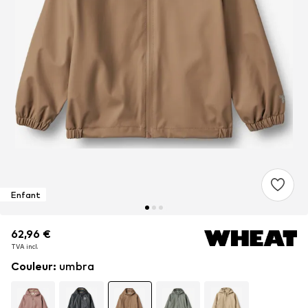
Enfant
62,96 €
62,96 €
62,96 €
TVA incl.
TVA incl.
TVA incl.
Couleur
:
umbra