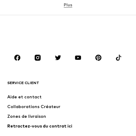
Plus
FILLE
Enfants 92-140
Tailles ados 140-176
GARÇON
Enfants 92-140
Ados T. 140-176
MARQUES
ADIDAS ORIGINALS
new balance
NAME IT
ADIDAS SPORTSWEAR
SERVICE CLIENT
Next
Nike Sportswear
Aide et contact
WE Fashion
Jack & Jones Junior
Collaborations Créateur
Zones de livraison
Retractez-vous du contrat ici