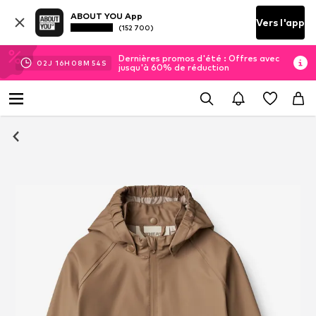
ABOUT YOU App
Vers l'app
(152 700)
Dernières promos d'été : Offres avec
02
J
16
H
08
M
54
S
jusqu'à 60% de réduction