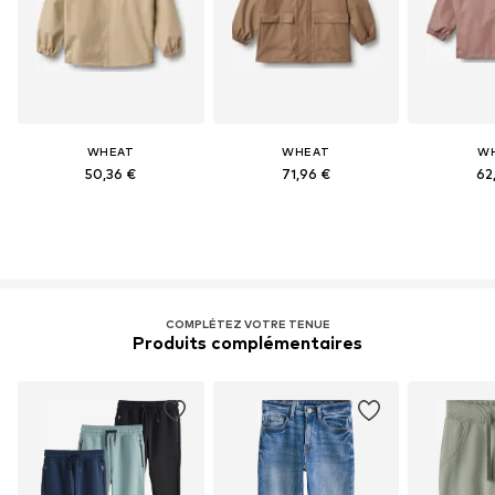
WHEAT
WHEAT
W
50,36 €
71,96 €
62
COMPLÉTEZ VOTRE TENUE
Produits complémentaires