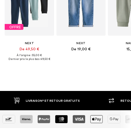
OFFRE
NEXT
NEXT
NA
De 49,50 €
De 19,00 €
15
À l'origine : 55,00 €
Dernier prix le plus bas :
49,50 €
ETOUR GRATUITS
RETOUR SOUS 30 JOURS