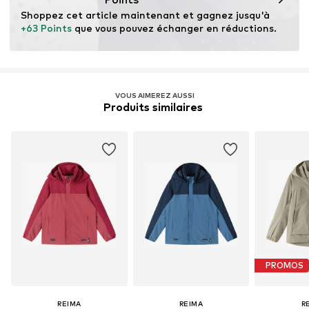
Compteur d'eau : 5.000 mm
Shoppez cet article maintenant et gagnez jusqu'à 
respirabilité : 5.000-10.000 g/m²/24h
+63 Points
 que vous pouvez échanger en réductions.
Global Recycled Standard (GRS)
En savoir plus
VOUS AIMEREZ AUSSI
Produits similaires 
PROMOS
REIMA
REIMA
R