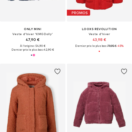
PROMOS
ONLY MINI
LOOXS REVOLUTION
Veste d’hiver 'KMGDolly'
Veste d’hiver
47,90 €
43,98 €
À l'origine : 54,90 €
Dernier prix le plus bas :
79,95 €
-45%
Dernier prix le plus bas :
42,90 €