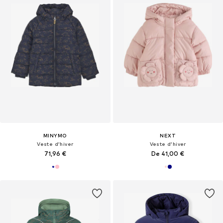
MINYMO
NEXT
Veste d’hiver
Veste d’hiver
71,96 €
De 41,00 €