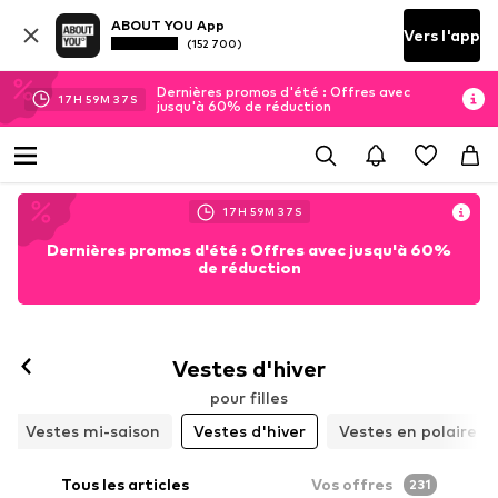
ABOUT YOU App
Vers l'app
(152 700)
Dernières promos d'été : Offres avec
17
H
59
M
35
S
jusqu'à 60% de réduction
17
H
59
M
35
S
Dernières promos d'été : Offres avec jusqu'à 60%
de réduction
Vestes d'hiver
pour filles
Vestes mi-saison
Vestes d'hiver
Vestes en polaire
Tous les articles
Vos offres
231