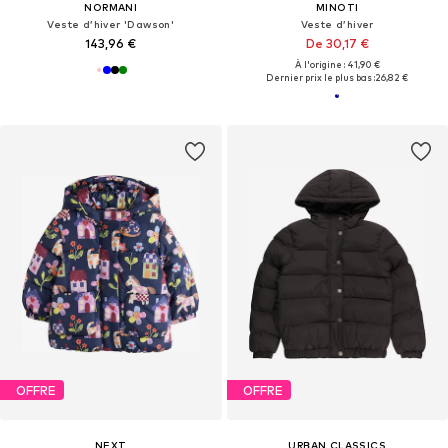
NORMANI
MINOTI
Veste d’hiver 'Dawson'
Veste d’hiver
143,96 €
De 30,17 €
À l'origine : 41,90 €
Dernier prix le plus bas :
26,82 €
OFFRE
OFFRE
NEXT
URBAN CLASSICS