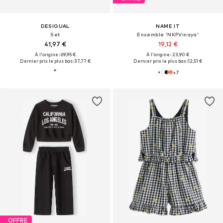
DESIGUAL
NAME IT
Set
Ensemble 'NKFVinaya'
41,97 €
19,12 €
À l'origine : 69,95 €
À l'origine : 23,90 €
Dernier prix le plus bas :
37,77 €
Dernier prix le plus bas :
12,51 €
+
7
OFFRE