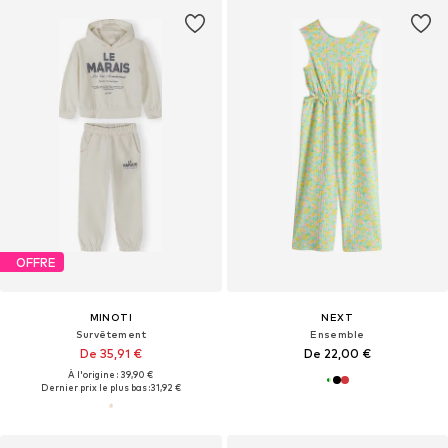
OFFRE
MINOTI
NEXT
Survêtement
Ensemble
De 35,91 €
De 22,00 €
À l'origine : 39,90 €
Dernier prix le plus bas :
31,92 €