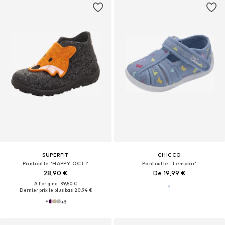
SUPERFIT
CHICCO
Pantoufle 'HAPPY OCTI'
Pantoufle 'Templar'
28,90 €
De 19,99 €
À l'origine : 39,50 €
Dernier prix le plus bas :
20,94 €
+
3