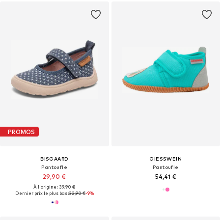
PROMOS
BISGAARD
GIESSWEIN
Pantoufle
Pantoufle
29,90 €
54,41 €
À l'origine : 39,90 €
Dernier prix le plus bas :
32,90 €
-9%