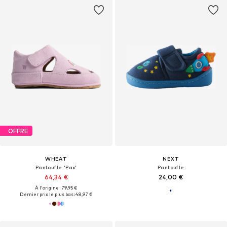
OFFRE
WHEAT
NEXT
Pantoufle 'Pax'
Pantoufle
64,34 €
24,00 €
À l'origine : 79,95 €
Dernier prix le plus bas :
48,97 €