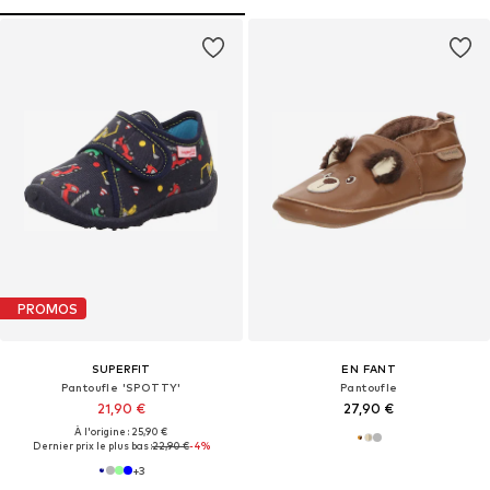
PROMOS
SUPERFIT
EN FANT
Pantoufle 'SPOTTY'
Pantoufle
21,90 €
27,90 €
À l'origine : 25,90 €
Dernier prix le plus bas :
22,90 €
-4%
+
3