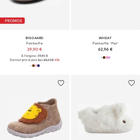
PROMOS
BISGAARD
WHEAT
Pantoufle
Pantoufle 'Pax'
29,90 €
62,96 €
À l'origine : 39,90 €
Dernier prix le plus bas :
31,41 €
-4%