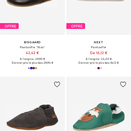
OFFRE
OFFRE
BISGAARD
NEXT
Pantoufle 'Star'
Pantoufle
42,42 €
De 16,12 €
À l'origine : 49,90 €
À l'origine : 24,00 €
Dernier prix le plus bas :
29,94 €
Dernier prix le plus bas :
16,12 €