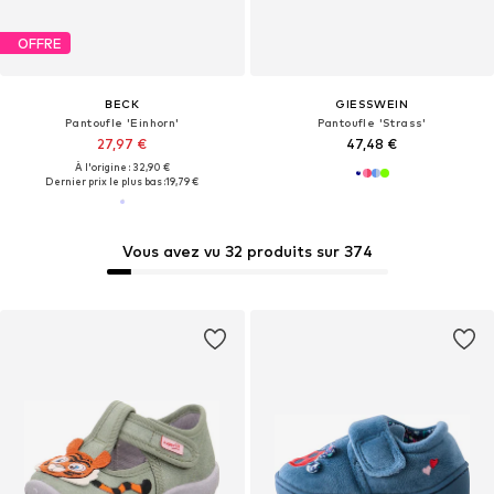
OFFRE
BECK
GIESSWEIN
Pantoufle 'Einhorn'
Pantoufle 'Strass'
27,97 €
47,48 €
À l'origine : 32,90 €
Dernier prix le plus bas :
19,79 €
Vous avez vu 32 produits sur 374