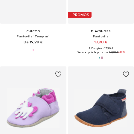
PROMOS
CHICCO
PLAYSHOES
Pantoufle 'Templar'
Pantoufle
De 19,99 €
13,90 €
À l'origine : 17,90 €
Dernier prix le plus bas :
15,90 €
-12%