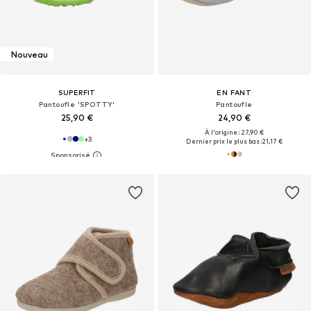
Nouveau
SUPERFIT
EN FANT
Pantoufle 'SPOTTY'
Pantoufle
25,90 €
24,90 €
À l'origine : 27,90 €
+
3
Dernier prix le plus bas :
21,17 €