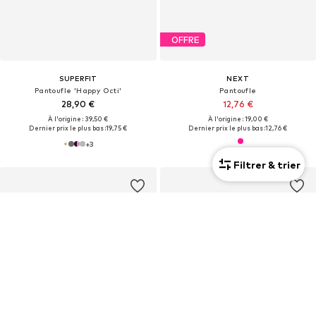
OFFRE
SUPERFIT
NEXT
Pantoufle 'Happy Octi'
Pantoufle
28,90 €
12,76 €
À l'origine : 39,50 €
À l'origine : 19,00 €
Dernier prix le plus bas :
19,75 €
Dernier prix le plus bas :
12,76 €
+
3
Filtrer & trier