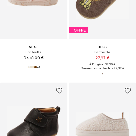
OFFRE
NEXT
BECK
Pantoufle
Pantoufle
De 18,00 €
27,97 €
À l'origine : 32,90 €
+
1
Dernier prix le plus bas :
22,32 €