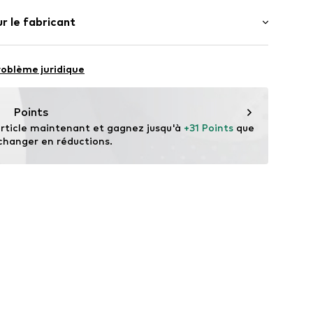
bouton
% Coton
r le fabricant
.
MTI99um001000006
 Coton, 4% Élasthane
O.
Pakistan
6/308
roblème juridique
.com
Points
rticle maintenant et gagnez jusqu'à 
+31 Points
 que 
changer en réductions.