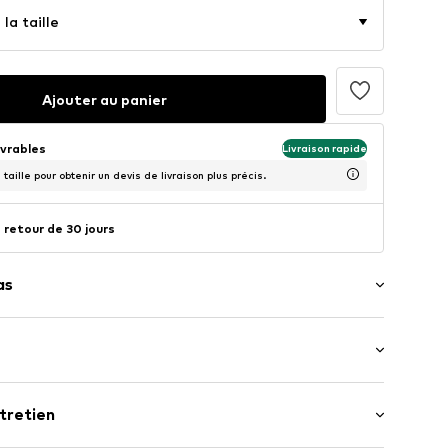
la taille
Ajouter au panier
uvrables
Livraison rapide
taille pour obtenir un devis de livraison plus précis.
 retour de 30 jours
as
 manches : Manches longues
tretien
e normale
her