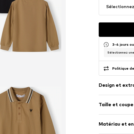
Sélectionnez 
3-4 jours o
Sélectionnez une 
Politique de
Design et extr
Couleur unie
Taille et coupe
Jersey
Col polo
Longueur des
Bord côtelé
Matériau et en
Coupe : Coup
Doux au touc