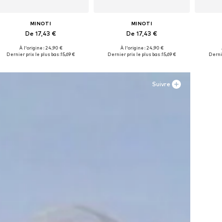
MINOTI
MINOTI
De 17,43 €
De 17,43 €
À l'origine : 24,90 €
À l'origine : 24,90 €
Disponible en plusieurs tailles
Disponible en plusieurs tailles
Disponi
Dernier prix le plus bas :
15,69 €
Dernier prix le plus bas :
15,69 €
Dernie
Ajouter au panier
Ajouter au panier
Aj
Suivre