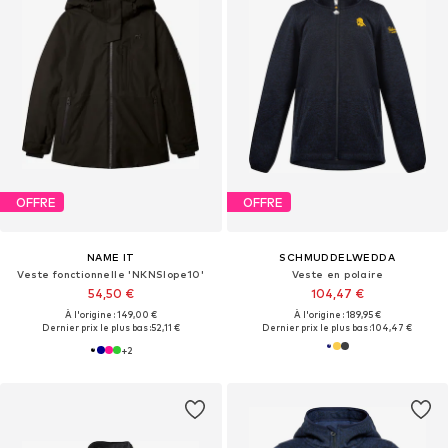
OFFRE
OFFRE
NAME IT
SCHMUDDELWEDDA
Veste fonctionnelle 'NKNSlope10'
Veste en polaire
54,50 €
104,47 €
À l'origine : 149,00 €
À l'origine : 189,95 €
Dernier prix le plus bas :
52,11 €
Dernier prix le plus bas :
104,47 €
+
2