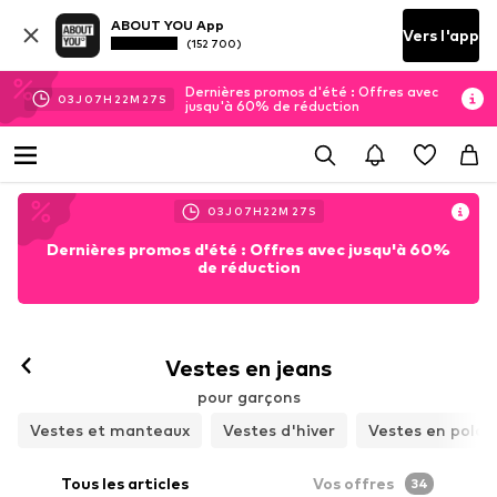
ABOUT YOU App
Vers l'app
(152 700)
Dernières promos d'été : Offres avec
03
J
07
H
22
M
26
S
jusqu'à 60% de réduction
03
J
07
H
22
M
26
S
Dernières promos d'été : Offres avec jusqu'à 60%
de réduction
Vestes en jeans
pour garçons
Vestes et manteaux
Vestes d'hiver
Vestes en polai
Tous les articles
Vos offres
34