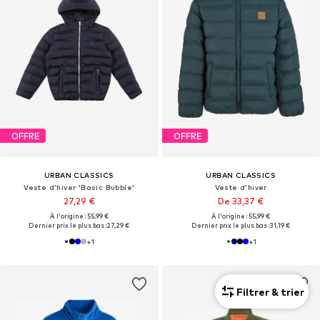
OFFRE
OFFRE
URBAN CLASSICS
URBAN CLASSICS
Veste d’hiver 'Basic Bubble'
Veste d’hiver
27,29 €
De 33,37 €
À l'origine : 55,99 €
À l'origine : 55,99 €
Dernier prix le plus bas :
27,29 €
Dernier prix le plus bas :
31,19 €
+
1
+
1
Filtrer & trier