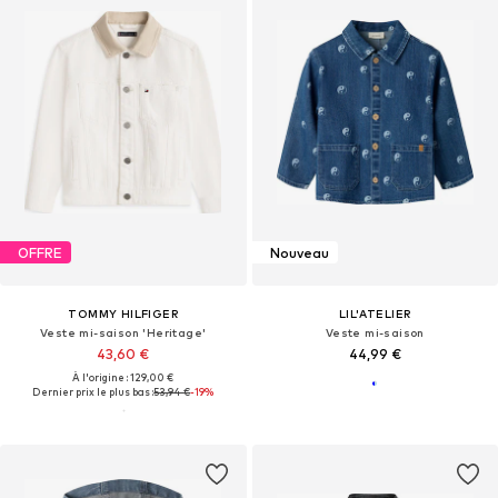
OFFRE
Nouveau
TOMMY HILFIGER
LIL'ATELIER
Veste mi-saison 'Heritage'
Veste mi-saison
43,60 €
44,99 €
À l'origine : 129,00 €
Dernier prix le plus bas :
53,94 €
-19%