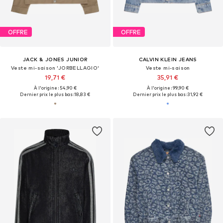
OFFRE
OFFRE
JACK & JONES JUNIOR
CALVIN KLEIN JEANS
Veste mi-saison 'JORBELLAGIO'
Veste mi-saison
19,71 €
35,91 €
À l'origine : 54,90 €
À l'origine : 99,90 €
Dernier prix le plus bas :
18,83 €
Dernier prix le plus bas :
31,92 €