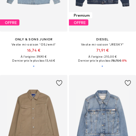
Premium
OFFRE
OFFRE
ONLY & SONS JUNIOR
DIESEL
Veste mi-saison 'OSJemil'
Veste mi-saison 'JRESKY'
16,74 €
71,91 €
À l'origine : 39,90 €
À l'origine : 210,00 €
Dernier prix le plus bas :
13,46 €
Dernier prix le plus bas :
78,75 €
-8%