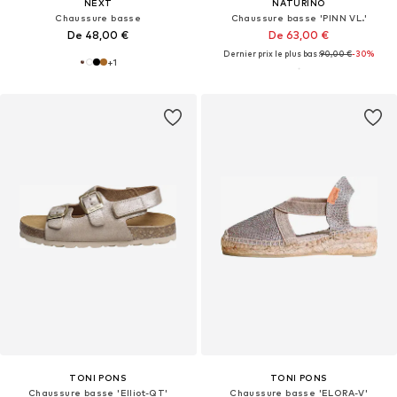
NEXT
NATURINO
Chaussure basse
Chaussure basse 'PINN VL.'
De 48,00 €
De 63,00 €
Dernier prix le plus bas :
90,00 €
-30%
+
1
TONI PONS
TONI PONS
Chaussure basse 'Elliot-QT'
Chaussure basse 'ELORA-V'