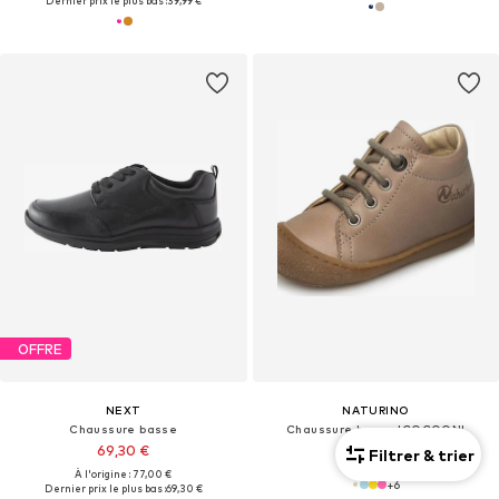
Dernier prix le plus bas :
39,99 €
OFFRE
NEXT
NATURINO
Chaussure basse
Chaussure basse 'COCOON'
69,30 €
De 74,00 €
Filtrer & trier
À l'origine : 77,00 €
+
6
Dernier prix le plus bas :
69,30 €