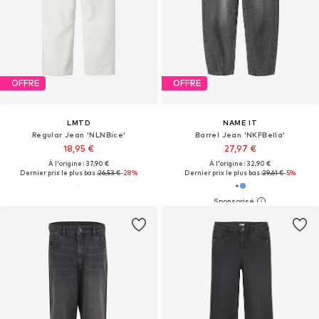
OFFRE
OFFRE
LMTD
NAME IT
Regular Jean 'NLNBice'
Barrel Jean 'NKFBella'
18,95 €
27,97 €
À l'origine : 37,90 €
À l'origine : 32,90 €
Dernier prix le plus bas :
26,53 €
-28%
Dernier prix le plus bas :
29,61 €
-5%