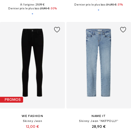
À l'origine : 29,99 €
Dernier prix le plus bas :
34,90 €
-31%
Dernier prix le plus bas :
21,90 €
-30%
PROMOS
WE FASHION
NAME IT
Skinny Jean
Skinny Jean 'NKFPOLLY'
12,00 €
28,90 €