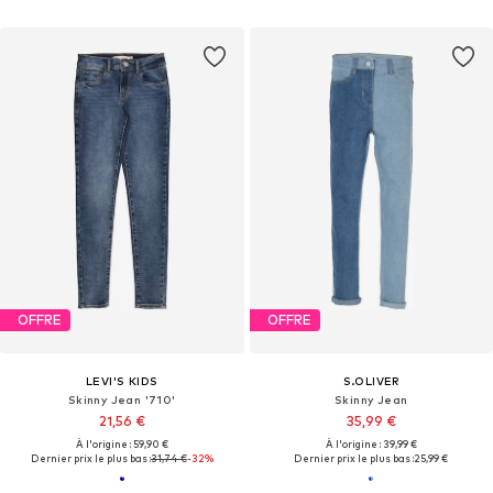
OFFRE
OFFRE
LEVI'S KIDS
S.OLIVER
Skinny Jean '710'
Skinny Jean
21,56 €
35,99 €
À l'origine : 59,90 €
À l'origine : 39,99 €
Dernier prix le plus bas :
31,74 €
-32%
Dernier prix le plus bas :
25,99 €