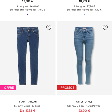
17,00 €
18,90 €
À l'origine : 34,00 €
À l'origine : 37,90 €
Dernier prix le plus bas :
13,60 €
Dernier prix le plus bas :
15,12 €
OFFRE
PROMOS
TOM TAILOR
ONLY GIRLS
Skinny Jean 'Lissie'
Skinny Jean 'KOGPower'
De 15,33 €
23,90 €