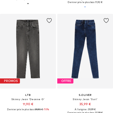
Dernier prix le plus bas :
11,92 €
PROMOS
OFFRE
LTB
S.OLIVER
Skinny Jean 'Deonne G'
Skinny Jean 'Suri'
11,90 €
35,99 €
Dernier prix le plus bas :
39,90 €
-70%
À l'origine : 39,99 €
Dernier prix le plus bas :
35,99 €