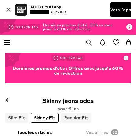
ABOUT YOU App
Vers l'app
(152 700)
Dernières promos d'été : Offres avec
08
H
29
M
12
S
jusqu'à 60% de réduction
08
H
29
M
12
S
Dernières promos d'été : Offres avec jusqu'à 60%
de réduction
Skinny jeans ados
pour filles
Slim Fit
Skinny Fit
Regular Fit
Tous les articles
Vos offres
22