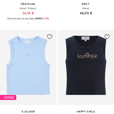
DESIGUAL
NEXT
Haut 'Soles'
Haut
26,95 €
48,00 €
Dernier prix le plus bas :
29,95 €
-10%
OFFRE
S.OLIVER
HAPPY GIRLS