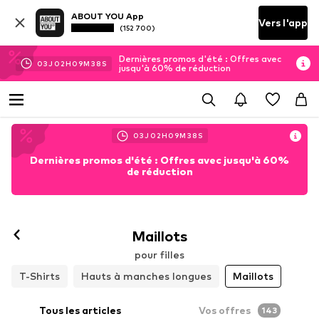
ABOUT YOU App
Vers l'app
(152 700)
Dernières promos d'été : Offres avec
03
J
02
H
09
M
36
S
jusqu'à 60% de réduction
03
J
02
H
09
M
36
S
Dernières promos d'été : Offres avec jusqu'à 60%
de réduction
Maillots
pour filles
T-Shirts
Hauts à manches longues
Maillots
Tous les articles
Vos offres
143