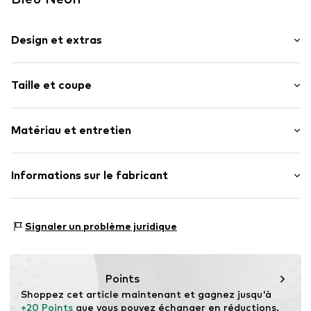
Design et extras
Mélange
Taille et coupe
Col montant
ourlet / bord bordé
Longueur des manches : Manches longues
Coupe droite
Matériau et entretien
Longueur : Longueur normale
Poches latérales
Coupe : Coupe normale
Motifs couleurs contrastées
Matériau : 100% Polyester - PES
Informations sur le fabricant
Etiquette patch / étiquette flag
Type de matériau : Polaire
Doux au toucher
PLAYSHOES GmbH
Pays d'origine : Chine
Fermeture à glissière
Eberhardstr. 20-26
Signaler un problème juridique
72461 Albstadt
Numéro d'article.
PLS0118001000001
DE
info@playshoes.de
Points
Shoppez cet article maintenant et gagnez jusqu'à 
+20 Points
 que vous pouvez échanger en réductions.