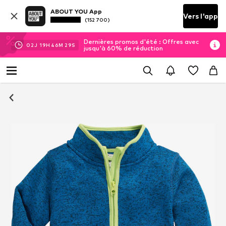
ABOUT YOU App
Vers l'app
(152 700)
Dernières promos d'été : Offres avec
02
J
19
H
46
M
29
S
jusqu'à 60% de réduction