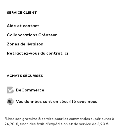
ADIDAS ORIGINALS
new balance
NAME IT
ADIDAS SPORTSWEAR
SERVICE CLIENT
Next
WE Fashion
Aide et contact
Nike Sportswear
Jack & Jones Junior
Collaborations Créateur
Zones de livraison
Retractez-vous du contrat ici
ACHATS SÉCURISÉS
BeCommerce
Vos données sont en sécurité avec nous
*Livraison gratuite & service pour les commandes supérieures à
24,90 €, sinon des frais d'expédition et de service de 3,90 €