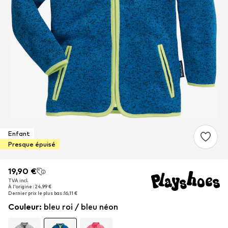
Enfant
Presque épuisé
19,90 €
19,90 €
TVA incl.
TVA incl.
À l'origine : 24,99 €
À l'origine : 24,99 €
Dernier prix le plus bas :
Dernier prix le plus bas :
16,11 €
16,11 €
Couleur
:
bleu roi / bleu néon