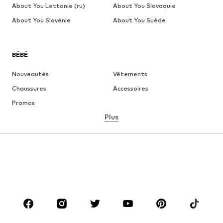
About You Lettonie (ru)
About You Slovaquie
About You Slovénie
About You Suède
BÉBÉ
Nouveautés
Vêtements
Chaussures
Accessoires
Promos
Plus
FILLE
Enfants 92-140
Tailles ados 140-176
GARÇON
Enfants 92-140
Ados T. 140-176
MARQUES