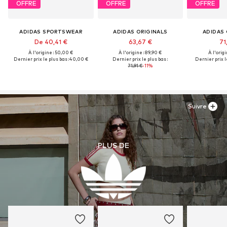
OFFRE
OFFRE
OFFRE
ADIDAS SPORTSWEAR
ADIDAS ORIGINALS
ADIDAS 
De 40,41 €
63,67 €
71
À l'origine : 50,00 €
À l'origine : 89,90 €
À l'origi
Dernier prix le plus bas :
40,00 €
Dernier prix le plus bas :
Dernier prix le
71,91 €
-11%
Suivre
PLUS DE