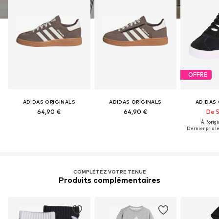
OFFRE
ADIDAS ORIGINALS
ADIDAS ORIGINALS
ADIDAS 
64,90 €
64,90 €
De 5
À l'origi
Dernier prix le
COMPLÉTEZ VOTRE TENUE
Produits complémentaires