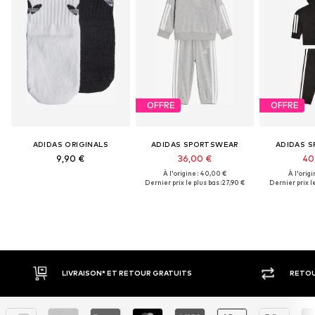
OFFRE
OFFRE
ADIDAS ORIGINALS
ADIDAS SPORTSWEAR
ADIDAS 
9,90 €
36,00 €
40
À l'origine : 40,00 €
À l'origi
Dernier prix le plus bas :
27,90 €
Dernier prix le
ET RETOUR GRATUITS
RETOUR SOUS 30 JOURS