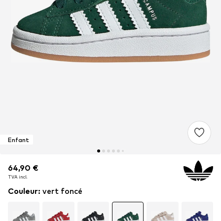
Enfant
64,90 €
64,90 €
TVA incl.
TVA incl.
Couleur
:
vert foncé