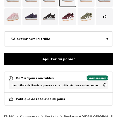
+
2
Sélectionnez la taille
Ajouter au panier
De 2 à 3 jours ouvrables
Livraison rapide
Les délais de livraison prévus seront affichés dans votre panier.
Politique de retour de 30 jours
s 92-140
Chaussures
Baskets
Baskets ADIDAS ORIGINALS