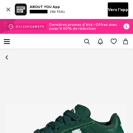
ABOUT YOU App
Vers l'app
(152 700)
Dernières promos d'été : Offres avec
01
J
22
H
24
M
37
S
jusqu'à 60% de réduction