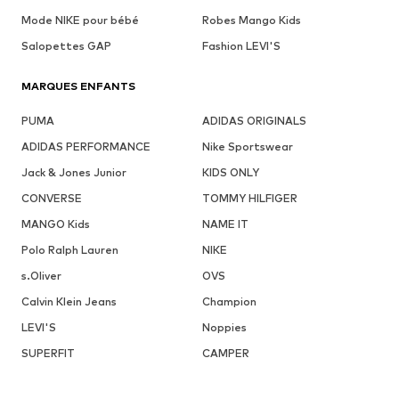
Mode NIKE pour bébé
Robes Mango Kids
Salopettes GAP
Fashion LEVI'S
MARQUES ENFANTS
PUMA
ADIDAS ORIGINALS
ADIDAS PERFORMANCE
Nike Sportswear
Jack & Jones Junior
KIDS ONLY
CONVERSE
TOMMY HILFIGER
MANGO Kids
NAME IT
Polo Ralph Lauren
NIKE
s.Oliver
OVS
Calvin Klein Jeans
Champion
LEVI'S
Noppies
SUPERFIT
CAMPER