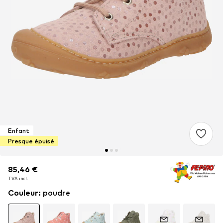
Enfant
Presque épuisé
85,46 €
85,46 €
TVA incl.
TVA incl.
Couleur
:
poudre