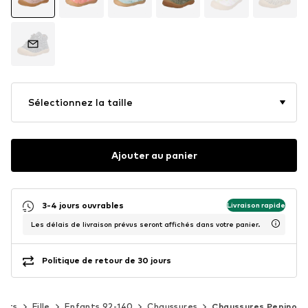
Sélectionnez la taille
Ajouter au panier
3-4 jours ouvrables
Livraison rapide
Les délais de livraison prévus seront affichés dans votre panier.
Politique de retour de 30 jours
ants
Fille
Enfants 92-140
Chaussures
Chaussures Pepino