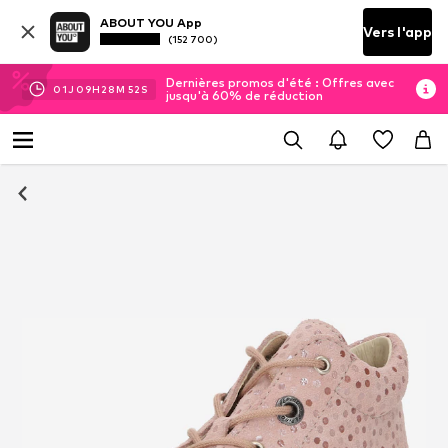
ABOUT YOU App
Vers l'app
(152 700)
Dernières promos d'été : Offres avec
01
J
09
H
28
M
51
S
jusqu'à 60% de réduction