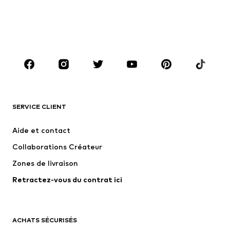
Enfants 92-140
Tailles ados 140-176
GARÇON
Enfants 92-140
Ados T. 140-176
MARQUES
ADIDAS ORIGINALS
new balance
NAME IT
ADIDAS SPORTSWEAR
SERVICE CLIENT
Next
Nike Sportswear
Aide et contact
WE Fashion
Jack & Jones Junior
Collaborations Créateur
Zones de livraison
Retractez-vous du contrat ici
ACHATS SÉCURISÉS