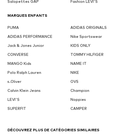
Salopettes GAP
Fashion LEVI'S
MARQUES ENFANTS
PUMA
ADIDAS ORIGINALS
ADIDAS PERFORMANCE
Nike Sportswear
Jack & Jones Junior
KIDS ONLY
CONVERSE
TOMMY HILFIGER
MANGO Kids
NAME IT
Polo Ralph Lauren
NIKE
s.Oliver
OVS
Calvin Klein Jeans
Champion
LEVI'S
Noppies
SUPERFIT
CAMPER
DÉCOUVREZ PLUS DE CATÉGORIES SIMILAIRES