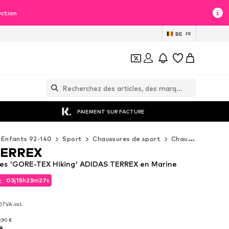
uction
BE
FR
PAIEMENT SUR FACTURE
Enfants 92-140
Sport
Chaussures de sport
Chaussures de randonnée
TERREX
es 'GORE-TEX Hiking' ADIDAS TERREX en Marine
03
j
15
h
23
m
26
s
t
03
j
15
h
23
m
26
s
t
TVA incl.
TVA incl.
9,90 €
e
9,90 €