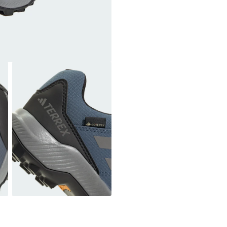
Membrane : Gor
Domaine d'applic
Domaine d'applic
Technologie sem
Technologie sem
Amortissement d