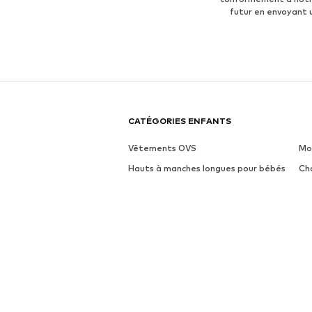
futur en envoyant
CATÉGORIES ENFANTS
Vêtements OVS
Mo
Hauts à manches longues pour bébés
Ch
Sneakers PUMA pour garçons
Pa
Polos Scalpers
Ch
Mode NIKE pour bébé
Ro
MARQUES ENFANTS
PUMA
AD
Jack & Jones Junior
KI