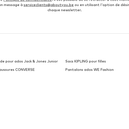
 un message à
serviceclients@aboutyou.be
ou en utilisant l'option de désin
chaque newsletter.
de pour ados Jack & Jones Junior
Sacs KIPLING pour filles
aussures CONVERSE
Pantalons ados WE Fashion
ntalons NIKE
Jeans NAME IT pour garçons
emises Scalpers
Peignoirs pour garçons
bes Mango Kids
Salopettes GAP
IDAS ORIGINALS
ADIDAS PERFORMANCE
DS ONLY
CONVERSE