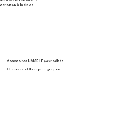
scription à la fin de
Accessoires NAME IT pour bébés
Chemises s.Oliver pour garçons
Baskets ADIDAS pour garçon
Baskets NIKE pour garçon
Fashion LEVI'S
Nike Sportswear
TOMMY HILFIGER