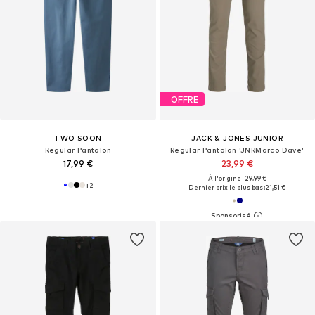
OFFRE
TWO SOON
JACK & JONES JUNIOR
Regular Pantalon
Regular Pantalon 'JNRMarco Dave'
17,99 €
23,99 €
À l'origine : 29,99 €
+
2
Dernier prix le plus bas :
21,51 €