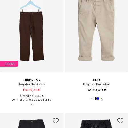
OFFRE
TRENDYOL
NEXT
Regular Pantalon
Regular Pantalon
De 15,21 €
De 20,00 €
À l'origine : 21,90 €
+
4
Dernier prix le plus bas :
11,83 €