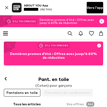
ABOUT YOU App
Vers l'app
(152 700)
Dernières promos d'été : Offres avec
01
J
11
H
59
M
06
S
jusqu'à 60% de réduction
01
J
11
H
59
M
06
S
Dernières promos d'été : Offres avec jusqu'à 60%
de réduction
Pant. en toile
(Coton) pour garçons
Pantalons en toile
Pantalons de survêtement
Tous les articles
Vos offres
346