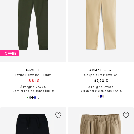
OFFRE
NAME IT
TOMMY HILFIGER
Effilé Pantalon 'Honk'
Coupe slim Pantalon
18,81 €
47,90 €
À l'origine : 26,90 €
À l'origine : 59,90 €
Dernier prix le plus bas :
18,81 €
Dernier prix le plus bas :
47,61 €
+
3