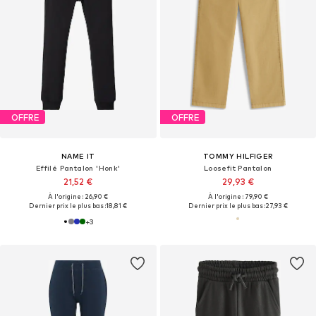
OFFRE
OFFRE
NAME IT
TOMMY HILFIGER
Effilé Pantalon 'Honk'
Loosefit Pantalon
21,52 €
29,93 €
À l'origine : 26,90 €
À l'origine : 79,90 €
Dernier prix le plus bas :
18,81 €
Dernier prix le plus bas :
27,93 €
+
3