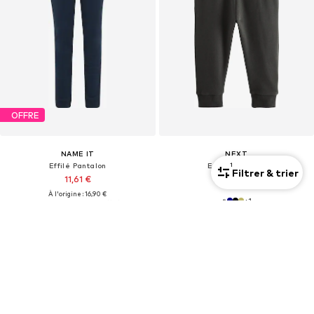
OFFRE
NAME IT
NEXT
1
Effilé Pantalon
Effilé Pantalon
Filtrer & trier
11,61 €
De 13,00 €
À l'origine : 16,90 €
+
1
Dernier prix le plus bas :
11,61 €
+
3