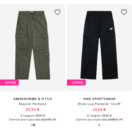
OFFRE
OFFRE
ABERCROMBIE & FITCH
NIKE SPORTSWEAR
Regular Pantalon
Wide Leg Pantalon 'CLUB'
20,94 €
22,43 €
À l'origine : 59,90 €
À l'origine : 59,90 €
Dernier prix le plus bas :
22,45 €
-6%
Dernier prix le plus bas :
23,92 €
-6%