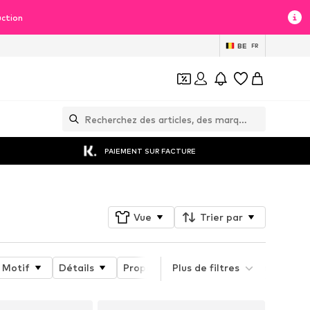
uction
BE
FR
PAIEMENT SUR FACTURE
Vue
Trier par
Motif
Détails
Propriétés du produit
Plus de filtres
Lot