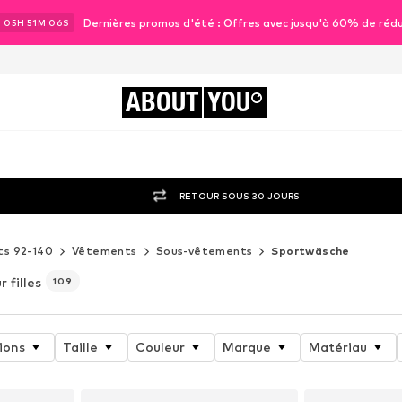
Dernières promos d'été : Offres avec jusqu'à 60% de réd
J
05
H
51
M
04
S
ABOUT
YOU
RETOUR SOUS 30 JOURS
ts 92-140
Vêtements
Sous-vêtements
Sportwäsche
r filles
109
ions
Taille
Couleur
Marque
Matériau