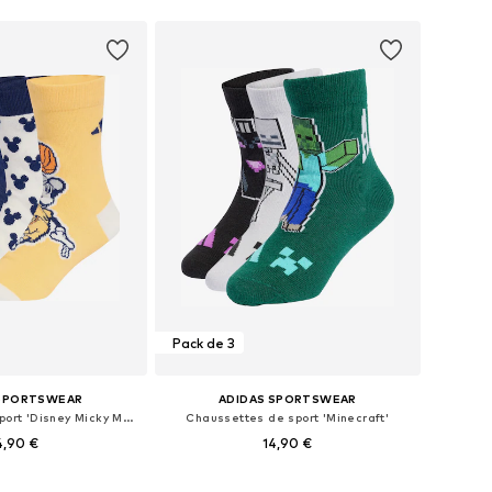
r au panier
Ajouter au panier
Pack de 3
 SPORTSWEAR
ADIDAS SPORTSWEAR
Chaussettes de sport 'Disney Micky Maus'
Chaussettes de sport 'Minecraft'
4,90 €
14,90 €
Tailles disponibles: 22-24, 28-30, 31-34, 34-36
Disponible en plusieurs tailles