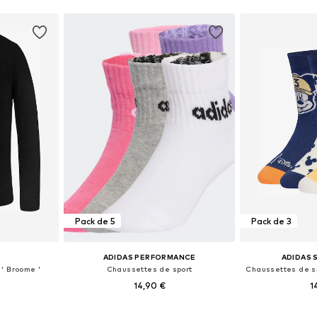
nier
Ajouter au panier
Ajoute
Pack de 5
Pack de 3
ADIDAS PERFORMANCE
ADIDAS
' Broome '
Chaussettes de sport
14,90 €
1
 tailles
Disponible en plusieurs tailles