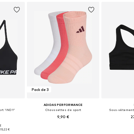
Pack de 3
ADIDAS PERFORMANCE
rt 'INDY'
Chaussettes de sport
Sous-vêtement
9,90 €
2
 €
Tailles disponibles: 128-138, 138-147, 147-158, 158-170
Disponible en plusieurs tailles
Disponible en
:
15,22 €