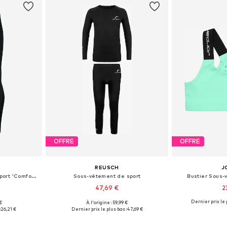
OFFRE
OFFRE
REUSCH
J
Skinny Sous-vêtement de sport 'Comfort 2.0'
Sous-vêtement de sport
Bustier Sous-
47,69 €
2
Dernier prix le 
 €
À l'origine : 59,99 €
 tailles
Disponible en plusieurs tailles
:
26,21 €
Dernier prix le plus bas :
47,69 €
nier
Ajouter au panier
Ajoute