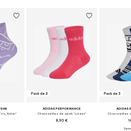
nier
Ajouter au panier
Ajoute
Pack de 3
Pack de 3
WEAR
ADIDAS PERFORMANCE
ADIDAS
iro_Nster'
Chaussettes de sport 'Linear'
Chaussettes d
8,90 €
1
 tailles
Disponible en plusieurs tailles
Disponible en