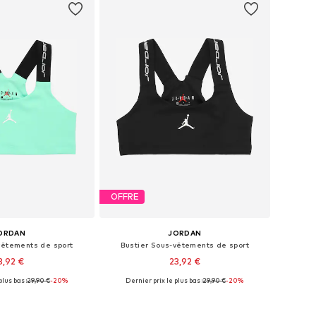
OFFRE
ORDAN
JORDAN
vêtements de sport
Bustier Sous-vêtements de sport
3,92 €
23,92 €
plus bas :
29,90 €
-20%
Dernier prix le plus bas :
29,90 €
-20%
Tailles disponibles: 122-128, 128-140, 147-163, 163-176
Tailles disponibles: 122-128, 128-140, 147-163, 163-176
r au panier
Ajouter au panier