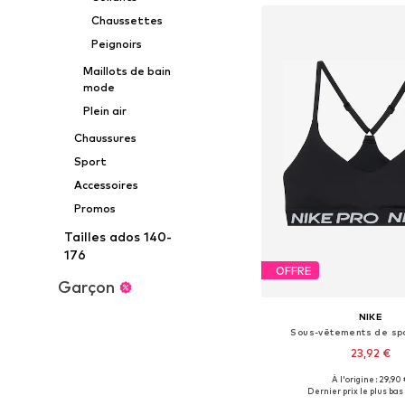
Chaussettes
Peignoirs
Maillots de bain
mode
Plein air
Chaussures
Sport
Accessoires
Promos
Tailles ados 140-
176
OFFRE
Garçon
NIKE
Sous-vêtements de spo
23,92 €
À l'origine : 29,90
Dernier prix le plus bas 