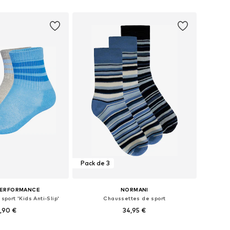
sponibles: 19-32
Disponible en plusieurs tailles
r au panier
Ajouter au panier
Pack de 3
PERFORMANCE
NORMANI
port 'Kids Anti-Slip'
Chaussettes de sport
,90 €
34,95 €
Tailles disponibles: 19-21, 22-24, 25-27, 28-30
Disponible en plusieurs tailles