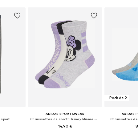
 tailles
Disponible en plusieurs tailles
Tailles di
nier
Ajouter au panier
Ajoute
Pack de 2
O
ADIDAS SPORTSWEAR
ADIDAS 
 sport
Chaussettes de sport 'Disney Minnie Maus'
Chaussettes de s
14,90 €
8
Tailles disponibles: 92-98, 104-110, 116-122, 128-134
Disponible en plusieurs tailles