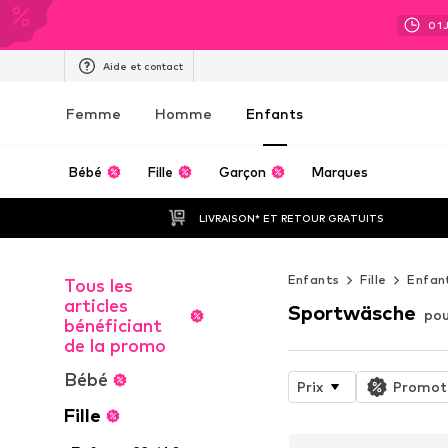
01
Aide et contact
Femme
Homme
Enfants
Bébé
Fille
Garçon
Marques
LIVRAISON* ET RETOUR GRATUITS
Enfants
Fille
Enfan
Tous les
articles
Sportwäsche
pou
bénéficiant
de la promo
Bébé
Prix
Promot
Fille