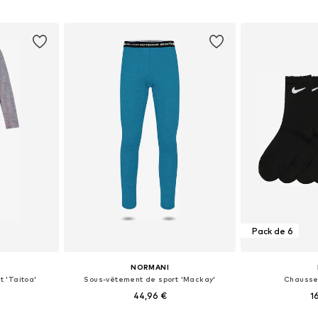
nier
Ajouter au panier
Ajoute
Pack de 6
NORMANI
 'Taitoa'
Sous-vêtement de sport 'Mackay'
Chausse
44,96 €
1
+
3