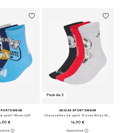
r au panier
Ajouter au panier
Pack de 3
 SPORTSWEAR
ADIDAS SPORTSWEAR
e sport 'Minecraft'
Chaussettes de sport 'Disney Micky Maus'
4,90 €
14,90 €
 plusieurs tailles
Disponible en plusieurs tailles