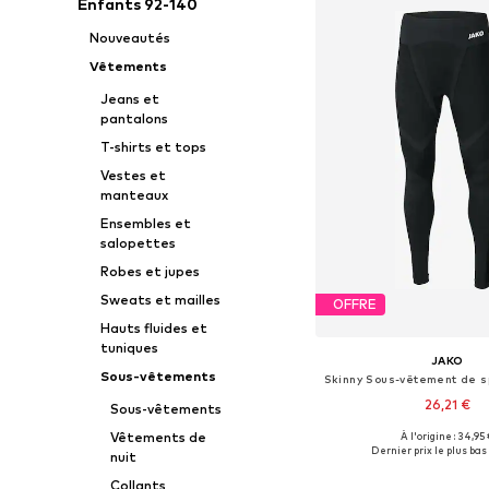
Enfants 92-140
Nouveautés
Vêtements
Jeans et
pantalons
T-shirts et tops
Vestes et
manteaux
Ensembles et
salopettes
Robes et jupes
Sweats et mailles
OFFRE
Hauts fluides et
tuniques
JAKO
Sous-vêtements
26,21 €
Sous-vêtements
+
2
Vêtements de
À l'origine : 34,95
Disponible en plusieurs
Dernier prix le plus bas 
nuit
Ajouter au pa
Collants