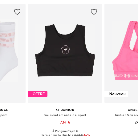
nier
Ajouter au panier
Ajoute
OFFRE
Nouveau
ANCE
4F JUNIOR
UNDE
port
Sous-vêtements de sport
Bustier Sous-
7,14 €
2
À l'origine : 19,90 €
 tailles
Tailles disponibles: 122-128, 158-164
Disponible en
Dernier prix le plus bas :
8,33 €
-14%