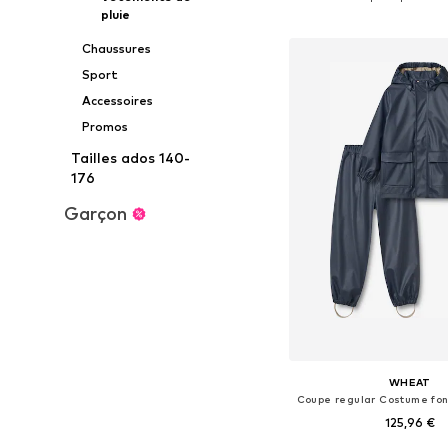
pluie
Ajouter au pa
Chaussures
Sport
Accessoires
Promos
Tailles ados 140-
176
Garçon
WHEAT
125,96 €