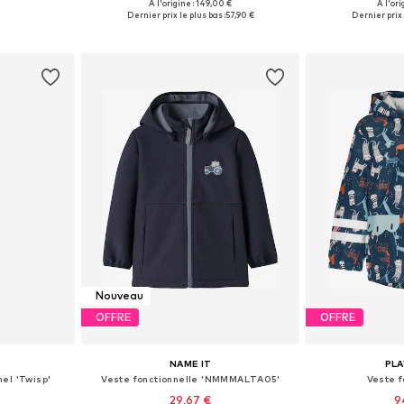
À l'origine : 149,00 €
À l'ori
 tailles
Disponible en plusieurs tailles
Disponible en
Dernier prix le plus bas :
57,90 €
Dernier prix 
nier
Ajouter au panier
Ajoute
Nouveau
OFFRE
OFFRE
NAME IT
PL
nel 'Twisp'
Veste fonctionnelle 'NMMMALTA05'
Veste f
29,67 €
9