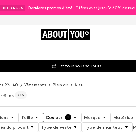
Dernières promos d'été : Offres avec jusqu'à 60% de réd
J
18
H
54
M
48
S
ABOUT
YOU
RETOUR SOUS 30 JOURS
ts 92-140
Vêtements
Plein air
bleu
 filles
236
ions
Taille
Couleur
Marque
Matériau
1
és du produit
Type de veste
Type de manteau
M