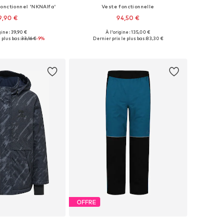
fonctionnel 'NKNAlfa'
Veste fonctionnelle
9,90 €
94,50 €
gine : 39,90 €
À l'origine : 135,00 €
 plusieurs tailles
Disponible en plusieurs tailles
 plus bas :
33,16 €
-9%
Dernier prix le plus bas :
83,30 €
r au panier
Ajouter au panier
OFFRE