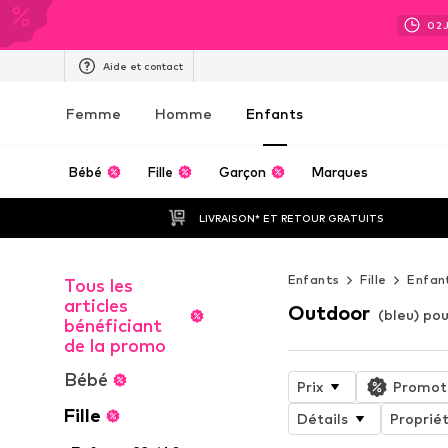
02
Aide et contact
Femme
Homme
Enfants
Bébé
Fille
Garçon
Marques
LIVRAISON* ET RETOUR GRATUITS
Enfants
Fille
Enfan
Tous les
articles
Outdoor
(bleu) pour
bénéficiant
de la promo
Bébé
Prix
Promot
Fille
Détails
Propriét