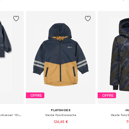
nier
Ajouter au panier
Ajoute
OFFRE
OFFRE
PLAYSHOES
H
Coupe regular Costume fonctionnel 'Ola'
Veste fonctionnelle
Veste fonct
126,65 €
7