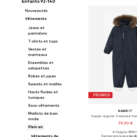
Enfants 92-140
Nouveautés
Vêtements
Jeans et
pantalons
T-shirts et tops
Vestes et
manteaux
Ensembles et
salopettes
Robes et jupes
Sweats et mailles
Hauts fluides et
PROMOS
tuniques
Sous-vêtements
NAME IT
Maillots de bain
mode
79,90 €
Plein air
À l'origine : 99,90 
Disponible en plusieurs
Vêtements de
Dernier prix le plus bas :
8