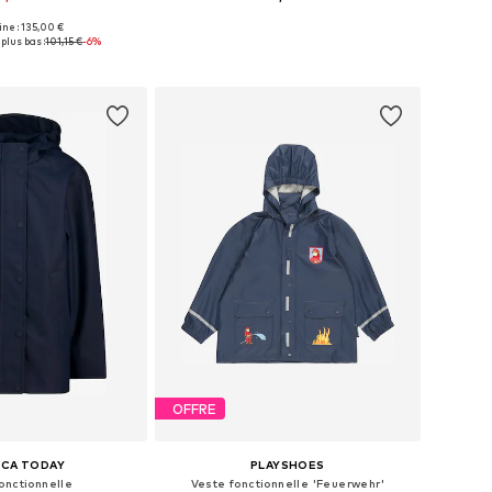
+
1
gine : 135,00 €
 plusieurs tailles
Disponible en plusieurs tailles
plus bas :
101,15 €
-6%
r au panier
Ajouter au panier
OFFRE
ICA TODAY
PLAYSHOES
onctionnelle
Veste fonctionnelle 'Feuerwehr'