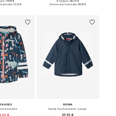
+
2
gine : 119,95 €
À l'origine : 58,00 €
 plusieurs tailles
Disponible en plusieurs tailles
le plus bas :
70,16 €
Dernier prix le plus bas :
38,95 €
r au panier
Ajouter au panier
AYSHOES
REIMA
onctionnelle
Veste fonctionnelle 'Lampi'
4,50 €
39,95 €