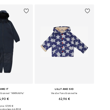
AME IT
LILLY AND SID
tionnel 'NMNAlfa'
Veste fonctionnelle
4,90 €
62,96 €
gine : 57,90 €
 plusieurs tailles
Disponible en plusieurs tailles
e plus bas :
44,90 €