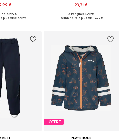
4,99 €
23,31 €
+
3
gine : 49,99 €
À l'origine : 35,99 €
 plusieurs tailles
Tailles disponibles: 80, 86, 92, 98, 116, 128
e plus bas :
44,99 €
Dernier prix le plus bas :
19,77 €
r au panier
Ajouter au panier
OFFRE
AME IT
PLAYSHOES