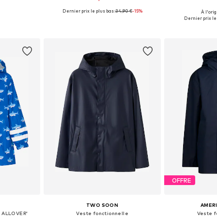
Dernier prix le plus bas :
34,90 €
-15%
À l'ori
 tailles
Tailles disponibles: 92, 98, 104, 110, 116, 122
Disponible en
Dernier prix le 
nier
Ajouter au panier
Ajoute
OFFRE
TWO SOON
AMER
I ALLOVER'
Veste fonctionnelle
Veste f