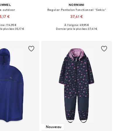
UMMEL
NORMANI
e outdoor
Regular Pantalon fonctionnel 'Sekiu'
5,17 €
37,41 €
+
4
gine : 114,95 €
À l'origine : 49,95 €
Tailles disponibles: 104, 110, 116, 122, 128, 140
Disponible en plusieurs tailles
le plus bas :
35,17 €
Dernier prix le plus bas :
37,41 €
r au panier
Ajouter au panier
Nouveau