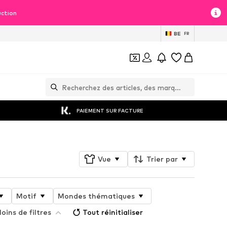
uction
BE
FR
PAIEMENT SUR FACTURE
Vue
Trier par
Motif
Mondes thématiques
oins de filtres
Tout réinitialiser