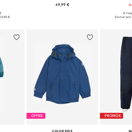
49,99 €
4
 €
À l'ori
, 92, 98, 128
Disponible en plusieurs tailles
Disponible en
23,92 €
Dernier prix l
nier
Ajouter au panier
Ajoute
OFFRE
PROMOS
COLOR KIDS
N