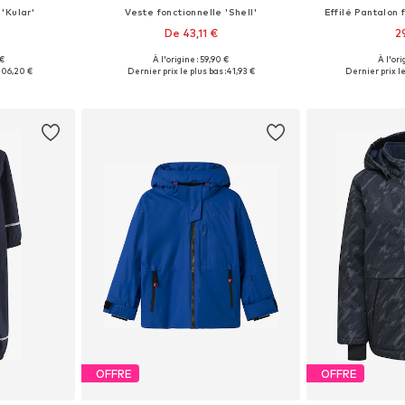
'Kular'
Veste fonctionnelle 'Shell'
Effilé Pantalon 
De 43,11 €
2
+
1
 €
À l'origine : 59,90 €
À l'ori
8, 104, 110, 116
Tailles disponibles: 92, 104, 116, 128, 140, 164
Disponible en
106,20 €
Dernier prix le plus bas :
41,93 €
Dernier prix le
nier
Ajouter au panier
Ajoute
OFFRE
OFFRE