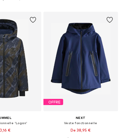
r au panier
Ajouter au panier
OFFRE
UMMEL
NEXT
ionnelle 'Logan'
Veste fonctionnelle
0,16 €
De 38,95 €