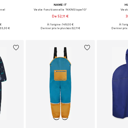
NAME IT
H
nnel
Veste fonctionnelle 'NKNSlope10'
Vest
De 52,11 €
3
+
2
 €
À l'origine : 149,00 €
À l'ori
 tailles
Disponible en plusieurs tailles
33,30 €
Dernier prix le plus bas :
52,11 €
Dernier prix 
nier
Ajouter au panier
Ajoute