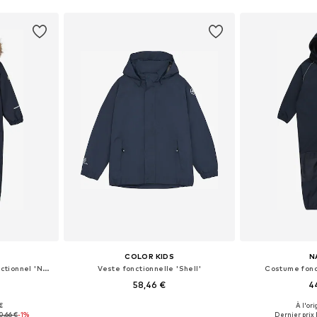
COLOR KIDS
N
Coupe regular Costume fonctionnel 'NMNSnow10'
Veste fonctionnelle 'Shell'
Costume fonc
58,46 €
4
+
1
€
À l'ori
 tailles
Disponible en plusieurs tailles
Disponible en
0,66 €
-1%
Dernier prix l