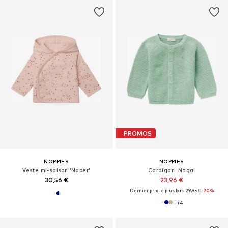
PROMOS
NOPPIES
NOPPIES
Veste mi-saison 'Naper'
Cardigan 'Naga'
30,56 €
23,96 €
Dernier prix le plus bas :
29,95 €
-20%
+
4