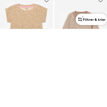
1
Filtrer & trier
OFFRE
OFFRE
NOPPIES
NOPPIES
Robe
Pull-over 'Gan'
10,74 €
De 18,90 €
À l'origine : 26,90 €
À l'origine : 37,90 €
Dernier prix le plus bas :
8,76 €
Dernier prix le plus bas :
15,12 €