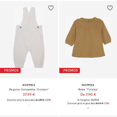
PROMOS
PROMOS
NOPPIES
NOPPIES
Regular Salopette 'Gistain'
Robe 'Tulalip'
27,99 €
De 7,90 €
Dernier prix le plus bas :
34,99 €
-20%
À l'origine : 26,95 €
Dernier prix le plus bas :
9,03 €
-12%