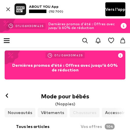
ABOUT YOU App
Vers l'app
(152 700)
Dernières promos d'été : Offres avec
01
J
06
H
30
M
40
S
jusqu'à 60% de réduction
01
J
06
H
30
M
40
S
Dernières promos d'été : Offres avec jusqu'à 60%
de réduction
Mode pour bébés
(Noppies)
Nouveautés
Vêtements
Chaussures
Accessoires
Tous les articles
Vos offres
104