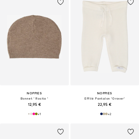
NOPPIES
NOPPIES
Bonnet ' Rosita '
Effilé Pantalon 'Grover'
12,95 €
22,95 €
+
1
+
2