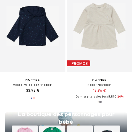
PROMOS
NOPPIES
NOPPIES
Veste mi-saison 'Naper'
Robe 'Nevada'
33,95 €
15,96 €
Dernier prix le plus bas :
19,95 €
-20%
La boutique des personnages pour
bébé