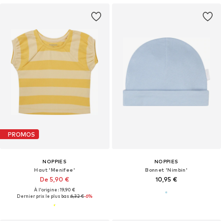
PROMOS
NOPPIES
NOPPIES
Haut 'Menifee'
Bonnet 'Nimbin'
De 5,90 €
10,95 €
À l'origine : 19,90 €
Dernier prix le plus bas :
6,32 €
-6%