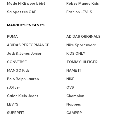
Mode NIKE pour bébé
Robes Mango Kids
Salopettes GAP
Fashion LEVI'S
MARQUES ENFANTS
PUMA
ADIDAS ORIGINALS
ADIDAS PERFORMANCE
Nike Sportswear
Jack & Jones Junior
KIDS ONLY
CONVERSE
TOMMY HILFIGER
MANGO Kids
NAME IT
Polo Ralph Lauren
NIKE
s.Oliver
OVS
Calvin Klein Jeans
Champion
LEVI'S
Noppies
SUPERFIT
CAMPER