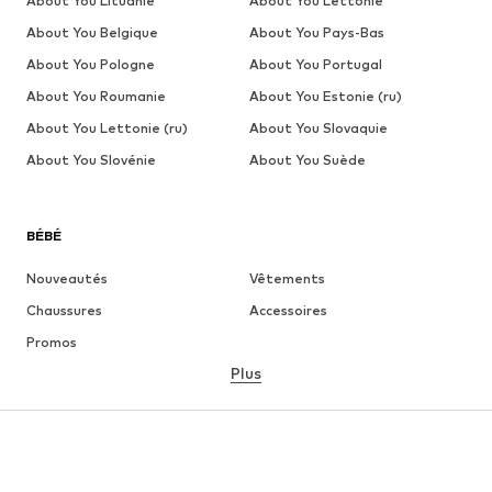
About You Lituanie
About You Lettonie
About You Belgique
About You Pays-Bas
About You Pologne
About You Portugal
About You Roumanie
About You Estonie (ru)
About You Lettonie (ru)
About You Slovaquie
About You Slovénie
About You Suède
BÉBÉ
Nouveautés
Vêtements
Chaussures
Accessoires
Promos
Plus
FILLE
Enfants 92-140
Tailles ados 140-176
GARÇON