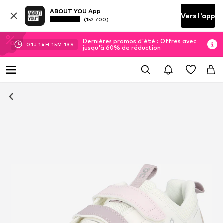
ABOUT YOU App
Vers l'app
(152 700)
Dernières promos d'été : Offres avec
01
J
14
H
15
M
13
S
jusqu'à 60% de réduction