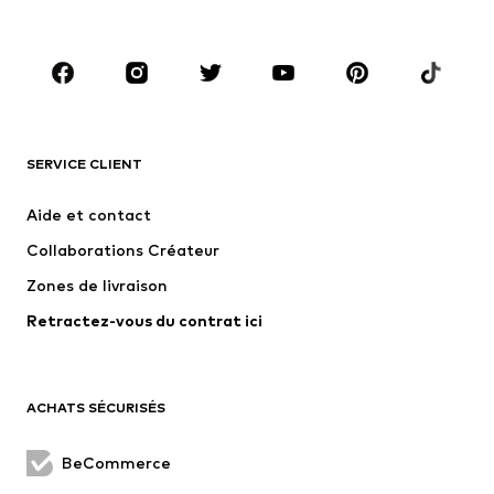
Enfants 92-140
Ados T. 140-176
MARQUES
ADIDAS ORIGINALS
new balance
NAME IT
ADIDAS SPORTSWEAR
SERVICE CLIENT
Next
Nike Sportswear
Aide et contact
WE Fashion
Jack & Jones Junior
Collaborations Créateur
Zones de livraison
Retractez-vous du contrat ici
ACHATS SÉCURISÉS
BeCommerce