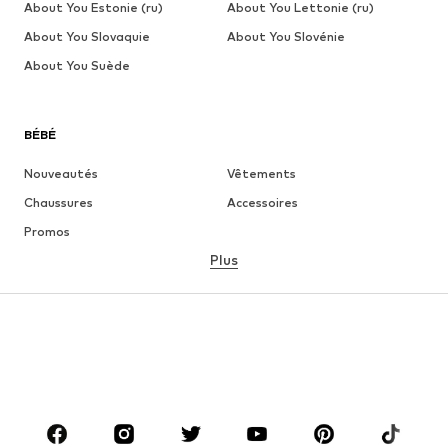
About You Estonie (ru)
About You Lettonie (ru)
About You Slovaquie
About You Slovénie
About You Suède
BÉBÉ
Nouveautés
Vêtements
Chaussures
Accessoires
Promos
Plus
FILLE
Enfants 92-140
Tailles ados 140-176
GARÇON
Enfants 92-140
Ados T. 140-176
MARQUES