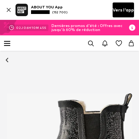
ABOUT YOU App
Vers l'app
(152 700)
Dernières promos d'été : Offres avec
02
J
06
H
10
M
44
S
jusqu'à 60% de réduction