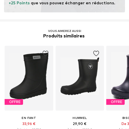
+25 Points
 que vous pouvez échanger en réductions.
VOUS AIMEREZ AUSSI
Produits similaires 
OFFRE
OFFRE
EN FANT
HUMMEL
BIS
33,96 €
29,90 €
De 3