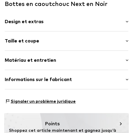
Bottes en caoutchouc Next en Noir
Design et extras
Couleur unie
Taille et coupe
Bout rond
Sans lacets
Hauteur de talon : Talon plat (0-3 cm)
Matériau et entretien
Numéro d'article.
Q9790111
Matériau supérieur : Caoutchouc
Informations sur le fabricant
Doublure : Polyester - PES
Next Germany GmbH
Semelle : Caoutchouc
Zielstattstrasse 40
Pays d'origine : Chine
Signaler un problème juridique
81379 München
DE
https://zendesk.next.co.uk/hc/en-gb
Points
Shoppez cet article maintenant et gagnez jusqu'à 