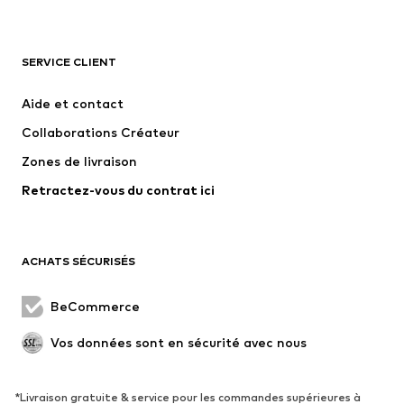
ADIDAS ORIGINALS
new balance
NAME IT
ADIDAS SPORTSWEAR
SERVICE CLIENT
Next
Nike Sportswear
Aide et contact
WE Fashion
Jack & Jones Junior
Collaborations Créateur
Zones de livraison
Retractez-vous du contrat ici
ACHATS SÉCURISÉS
BeCommerce
Vos données sont en sécurité avec nous
*Livraison gratuite & service pour les commandes supérieures à