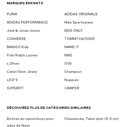
MARQUES ENFANTS
PUMA
ADIDAS ORIGINALS
ADIDAS PERFORMANCE
Nike Sportswear
Jack & Jones Junior
KIDS ONLY
CONVERSE
TOMMY HILFIGER
MANGO Kids
NAME IT
Polo Ralph Lauren
NIKE
s.Oliver
OVS
Calvin Klein Jeans
Champion
LEVI'S
Noppies
SUPERFIT
CAMPER
DÉCOUVREZ PLUS DE CATÉGORIES SIMILAIRES
Bottes en caoutchouc pour
Chaussures, Talon plat (0-3 cm)
ados de Next