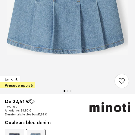
Enfant
Presque épuisé
De 22,41 €
De 22,41 €
De 22,41 €
TVA incl.
TVA incl.
TVA incl.
À l'origine : 24,90 €
À l'origine : 24,90 €
À l'origine : 24,90 €
Dernier prix le plus bas :
Dernier prix le plus bas :
Dernier prix le plus bas :
17,93 €
17,93 €
17,93 €
Couleur
:
bleu denim