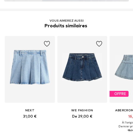
VOUS AIMEREZ AUSSI
Produits similaires 
OFFRE
NEXT
WE FASHION
ABERCROM
31,00 €
De 29,00 €
16
À l'origi
Dernier pri
18,1