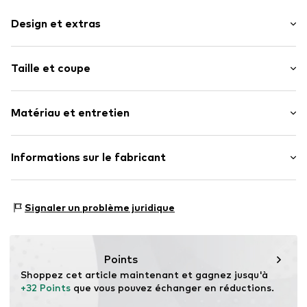
Design et extras
Couleur unie
Taille et coupe
Coton
Jupe plissée
Longueur : Courte/mini
Ceinture / ourlet élastique
Matériau et entretien
Boutonnière
Boucles de ceinture
Matériau : 100% Coton
Informations sur le fabricant
Fermeture à bouton
Numéro d'article.
MTI5437001000006
MINOTI SP. z O.O.
Grochowska 306/308
Signaler un problème juridique
03-844 Warsaw
PL
partner@minoti.com
Points
Shoppez cet article maintenant et gagnez jusqu'à 
+32 Points
 que vous pouvez échanger en réductions.