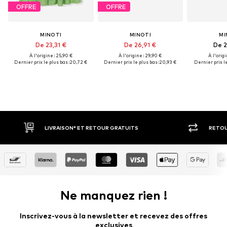
OFFRE
OFFRE
MINOTI
MINOTI
MI
De 23,31 €
De 26,91 €
De 2
À l'origine : 25,90 €
À l'origine : 29,90 €
À l'origi
Dernier prix le plus bas :
20,72 €
Dernier prix le plus bas :
20,93 €
Dernier prix le
LIVRAISON* ET RETOUR GRATUITS
RETOU
Ne manquez rien !
Inscrivez-vous à la newsletter et recevez des offres
exclusives