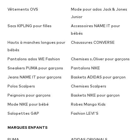
Vêtements OVS
Mode pour ados Jack & Jones
Junior
Sacs KIPLING pour filles
Accessoires NAME IT pour
bébés
Hauts à manches longues pour
Chaussures CONVERSE
bébés
Pantalons ados WE Fashion
Chemises s.Oliver pour garçons
Sneakers PUMA pour garçons
Pantalons NIKE
Jeans NAME IT pour garçons
Baskets ADIDAS pour garçon
Polos Scalpers
Chemises Scalpers
Peignoirs pour garçons
Baskets NIKE pour garçon
Mode NIKE pour bébé
Robes Mango Kids
Salopettes GAP
Fashion LEVI'S
MARQUES ENFANTS
PUMA
ADIDAS ORIGINALS