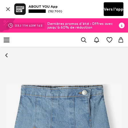
ABOUT YOU App
Vers l'app
(152 700)
Dernières promos d'été : Offres avec
03
J
11
H
43
M
14
S
jusqu'à 60% de réduction