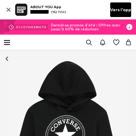
ABOUT YOU App
Vers l'app
(152 700)
Dernières promos d'été : Offres avec
01
J
07
H
03
M
06
S
jusqu'à 60% de réduction