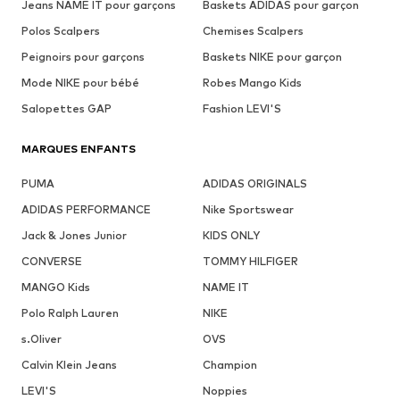
Jeans NAME IT pour garçons
Baskets ADIDAS pour garçon
Polos Scalpers
Chemises Scalpers
Peignoirs pour garçons
Baskets NIKE pour garçon
Mode NIKE pour bébé
Robes Mango Kids
Salopettes GAP
Fashion LEVI'S
MARQUES ENFANTS
PUMA
ADIDAS ORIGINALS
ADIDAS PERFORMANCE
Nike Sportswear
Jack & Jones Junior
KIDS ONLY
CONVERSE
TOMMY HILFIGER
MANGO Kids
NAME IT
Polo Ralph Lauren
NIKE
s.Oliver
OVS
Calvin Klein Jeans
Champion
LEVI'S
Noppies