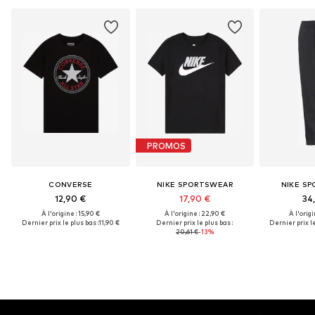
PROMOS
CONVERSE
NIKE SPORTSWEAR
NIKE S
12,90 €
17,90 €
34
À l'origine : 15,90 €
À l'origine : 22,90 €
À l'origi
Dernier prix le plus bas :
11,90 €
Dernier prix le plus bas :
Dernier prix le
20,61 €
-13%