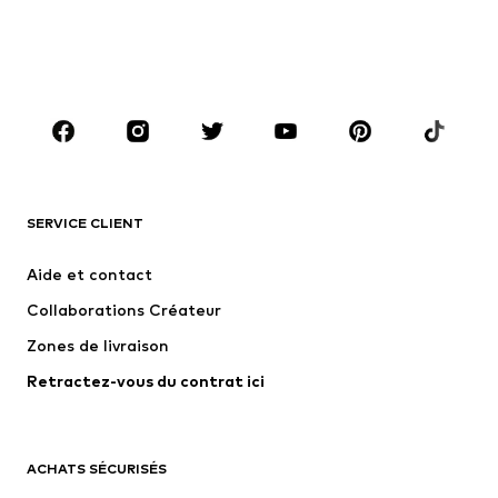
GARÇON
Enfants 92-140
Ados T. 140-176
MARQUES
ADIDAS ORIGINALS
new balance
NAME IT
ADIDAS SPORTSWEAR
SERVICE CLIENT
Next
Nike Sportswear
Aide et contact
WE Fashion
Jack & Jones Junior
Collaborations Créateur
Zones de livraison
Retractez-vous du contrat ici
ACHATS SÉCURISÉS