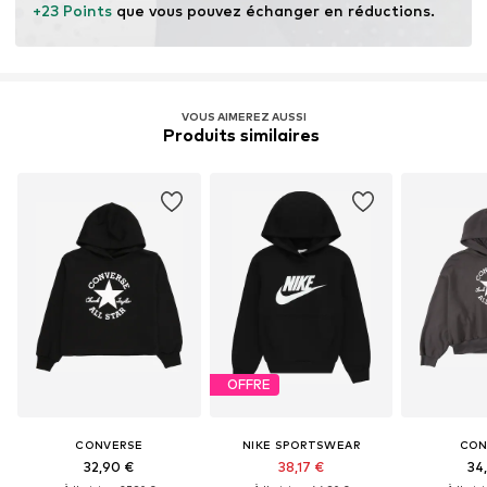
+23 Points
 que vous pouvez échanger en réductions.
VOUS AIMEREZ AUSSI
Produits similaires 
OFFRE
CONVERSE
NIKE SPORTSWEAR
CON
32,90 €
38,17 €
34