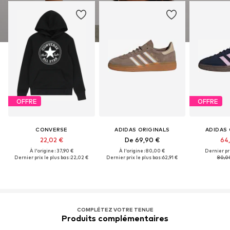
OFFRE
OFFRE
CONVERSE
ADIDAS ORIGINALS
ADIDAS 
22,02 €
De 69,90 €
64
À l'origine : 37,90 €
À l'origine : 80,00 €
Dernier pri
Dernier prix le plus bas :
22,02 €
Dernier prix le plus bas :
62,91 €
80,0
COMPLÉTEZ VOTRE TENUE
Produits complémentaires