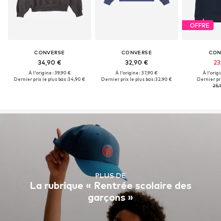
OFFRE
CONVERSE
CONVERSE
CON
34,90 €
32,90 €
23
À l'origine : 39,90 €
À l'origine : 37,90 €
À l'origi
Dernier prix le plus bas :
34,90 €
Dernier prix le plus bas :
32,90 €
Dernier pri
25,1
PLUS DE
La rubrique « Rentrée scolaire des
garçons »