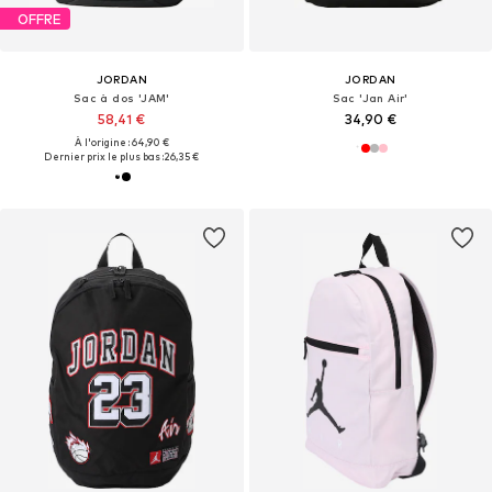
OFFRE
JORDAN
JORDAN
Sac à dos 'JAM'
Sac 'Jan Air'
58,41 €
34,90 €
À l'origine : 64,90 €
Dernier prix le plus bas :
26,35 €