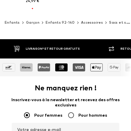
24,99 €
Enfants
Garçon
Enfants 92-140
Accessoires
Sacs et sacs à dos
RETOUR SOUS 30 JOURS
PAIEM
Ne manquez rien !
Inscrivez-vous à la newsletter et recevez des offres
exclusives
Pour femmes
Pour hommes
Votre adresse e-mail