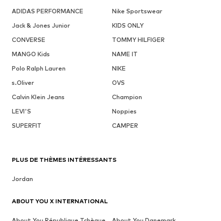
ADIDAS PERFORMANCE
Nike Sportswear
Jack & Jones Junior
KIDS ONLY
CONVERSE
TOMMY HILFIGER
MANGO Kids
NAME IT
Polo Ralph Lauren
NIKE
s.Oliver
OVS
Calvin Klein Jeans
Champion
LEVI'S
Noppies
SUPERFIT
CAMPER
PLUS DE THÈMES INTÉRESSANTS
Jordan
ABOUT YOU X INTERNATIONAL
About You République Tchèque
About You Danemark