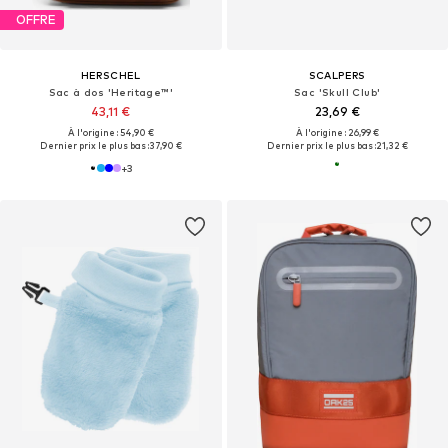
OFFRE
HERSCHEL
SCALPERS
Sac à dos 'Heritage™'
Sac 'Skull Club'
43,11 €
23,69 €
À l'origine : 54,90 €
À l'origine : 26,99 €
Dernier prix le plus bas :
37,90 €
Dernier prix le plus bas :
21,32 €
+
3