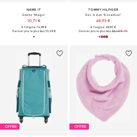
NAME IT
TOMMY HILFIGER
Gants 'Magic'
Sac à dos 'Essential'
10,71 €
48,93 €
À l'origine : 14,99 €
À l'origine : 69,90 €
Dernier prix le plus bas :
10,49 €
Dernier prix le plus bas :
52,43 €
-6%
OFFRE
OFFRE