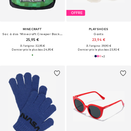
OFFRE
MINECRAFT
PLAYSHOES
Sac à dos 'Minecraft Creeper Backpack'
Gants
25,95 €
23,94 €
À l'origine : 32,95 €
À l'origine : 39,90 €
Dernier prix le plus bas :
24,95 €
Dernier prix le plus bas :
23,92 €
+
2