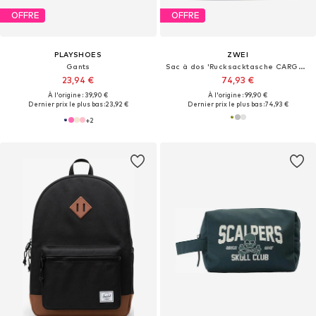
OFFRE
OFFRE
PLAYSHOES
ZWEI
Gants
Sac à dos 'Rucksacktasche CARGO CAR140'
23,94 €
74,93 €
À l'origine : 39,90 €
À l'origine : 99,90 €
Dernier prix le plus bas :
23,92 €
Dernier prix le plus bas :
74,93 €
+
2