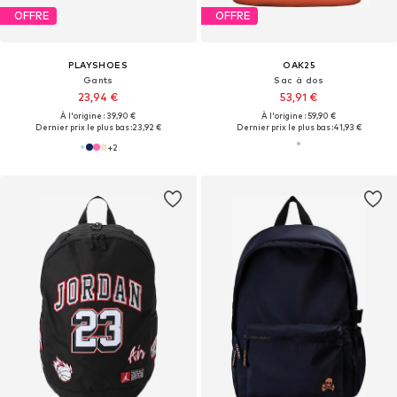
OFFRE
OFFRE
PLAYSHOES
OAK25
Gants
Sac à dos
23,94 €
53,91 €
À l'origine : 39,90 €
À l'origine : 59,90 €
Dernier prix le plus bas :
23,92 €
Dernier prix le plus bas :
41,93 €
+
2