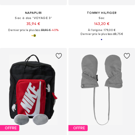
NAPAPIJRI
TOMMY HILFIGER
Sac à dos 'VOYAGE 3'
Sac
35,94 €
143,20 €
Dernier prix le plus bas :
59,90 €
-40%
À l'origine : 179,00 €
Dernier prix le plus bas :
68,75 €
OFFRE
OFFRE