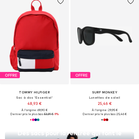
OFFRE
OFFRE
TOMMY HILFIGER
SURF MONKEY
Sac à dos 'Essential'
Lunettes de soleil
48,93 €
25,46 €
À l'origine : 69,90 €
À l'origine : 29,95 €
Dernier prix le plus bas :
53,91 €
-9%
Dernier prix le plus bas :
25,46 €
Des sacs pour la rentrée qui font le