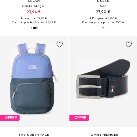
CELAVI
GUESS
Gants 'Magic'
Sac
23,94 €
27,90 €
À l'origine : 39,90 €
À l'origine : 40,00 €
Dernier prix le plus bas :
23,92 €
Dernier prix le plus bas :
25,11 €
OFFRE
OFFRE
THE NORTH FACE
TOMMY HILFIGER