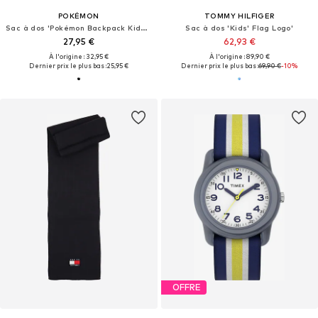
POKÉMON
TOMMY HILFIGER
Sac à dos 'Pokémon Backpack Kids Black – Boys Girls School Bag with Pikachu Design and Front Pocket'
Sac à dos 'Kids' Flag Logo'
27,95 €
62,93 €
À l'origine : 32,95 €
À l'origine : 89,90 €
Dernier prix le plus bas :
25,95 €
Dernier prix le plus bas :
69,90 €
-10%
OFFRE