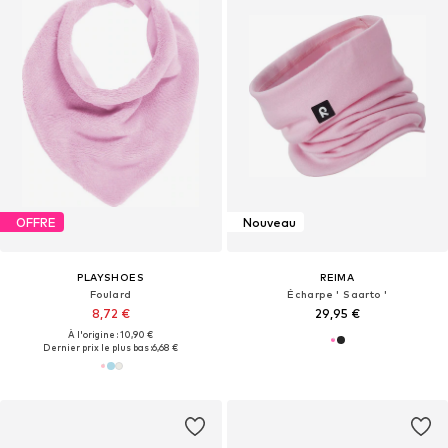
OFFRE
Nouveau
PLAYSHOES
REIMA
Foulard
Écharpe ' Saarto '
8,72 €
29,95 €
À l'origine : 10,90 €
Dernier prix le plus bas :
6,68 €