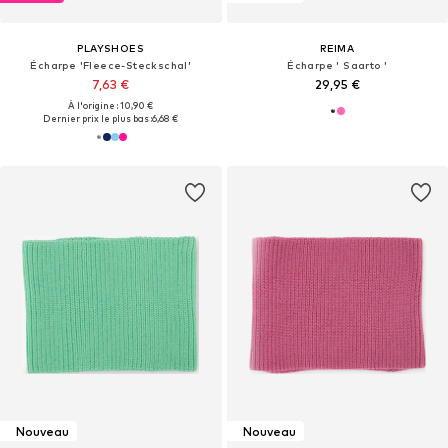
PLAYSHOES
REIMA
Écharpe 'Fleece-Steckschal'
Écharpe ' Saarto '
7,63 €
29,95 €
À l'origine : 10,90 €
Dernier prix le plus bas :
6,68 €
Nouveau
Nouveau