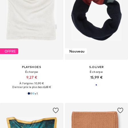
OFFRE
Nouveau
PLAYSHOES
S.OLIVER
Écharpe
Écharpe
9,27 €
15,99 €
À l'origine : 10,90 €
Dernier prix le plus bas :
6,68 €
+
1