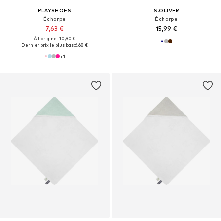
PLAYSHOES
S.OLIVER
Écharpe
Écharpe
7,63 €
15,99 €
À l'origine : 10,90 €
Dernier prix le plus bas :
6,68 €
+
1