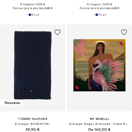
À l'origine : 10,90 €
À l'origine : 10,90 €
Dernier prix le plus bas :
6,68 €
Dernier prix le plus bas :
6,68 €
+
1
+
1
Nouveau
TOMMY HILFIGER
MY MINELLI
Écharpe 'ESSENTIAL'
Écharpe 'Angel of Sunset - Hand Rolled Silk Scarf'
39,90 €
De 140,00 €