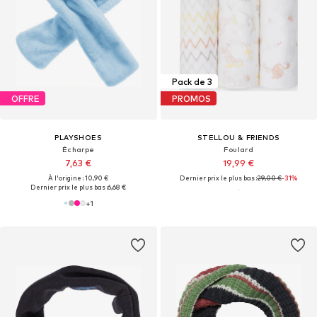
Pack de 3
OFFRE
PROMOS
PLAYSHOES
STELLOU & FRIENDS
Écharpe
Foulard
7,63 €
19,99 €
À l'origine : 10,90 €
Dernier prix le plus bas :
29,00 €
-31%
Dernier prix le plus bas :
6,68 €
+
1