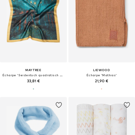
MAYTREE
LIEWOOD
Écharpe 'Seidentuch quadratisch Vincent 53x53 Starry night'
Écharpe 'Mathias'
33,81 €
21,90 €