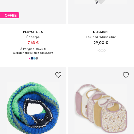
OFFRE
PLAYSHOES
NORMANI
Écharpe
Foulard 'Musselin'
7,63 €
29,00 €
À l'origine : 10,90 €
Dernier prix le plus bas :
6,68 €