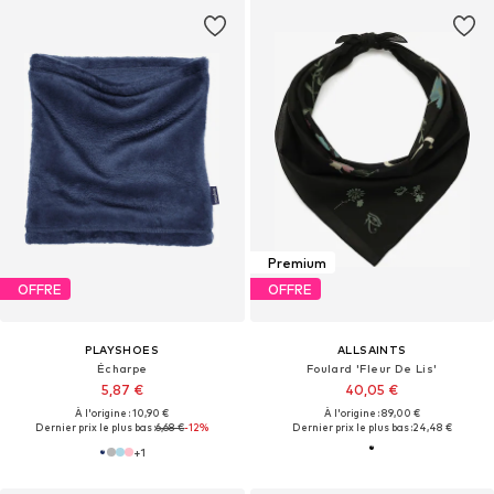
Premium
OFFRE
OFFRE
PLAYSHOES
ALLSAINTS
Écharpe
Foulard 'Fleur De Lis'
5,87 €
40,05 €
À l'origine : 10,90 €
À l'origine : 89,00 €
Dernier prix le plus bas :
6,68 €
-12%
Dernier prix le plus bas :
24,48 €
+
1