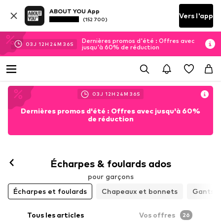
ABOUT YOU App
Vers l'app
(152 700)
Dernières promos d'été : Offres avec
03
J
12
H
24
M
33
S
jusqu'à 60% de réduction
03
J
12
H
24
M
33
S
Dernières promos d'été : Offres avec jusqu'à 60%
de réduction
Écharpes & foulards ados
pour garçons
Écharpes et foulards
Chapeaux et bonnets
Gants
Tous les articles
Vos offres
26