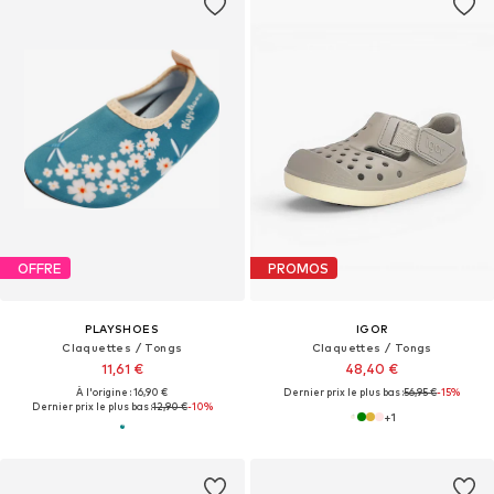
OFFRE
PROMOS
PLAYSHOES
IGOR
Claquettes / Tongs
Claquettes / Tongs
11,61 €
48,40 €
À l'origine : 16,90 €
Dernier prix le plus bas :
56,95 €
-15%
Dernier prix le plus bas :
12,90 €
-10%
+
1