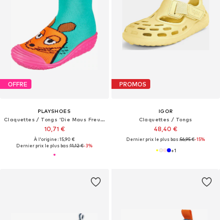
OFFRE
PROMOS
PLAYSHOES
IGOR
Claquettes / Tongs 'Die Maus Freunde'
Claquettes / Tongs
10,71 €
48,40 €
À l'origine : 15,90 €
Dernier prix le plus bas :
56,95 €
-15%
Dernier prix le plus bas :
11,12 €
-3%
+
1