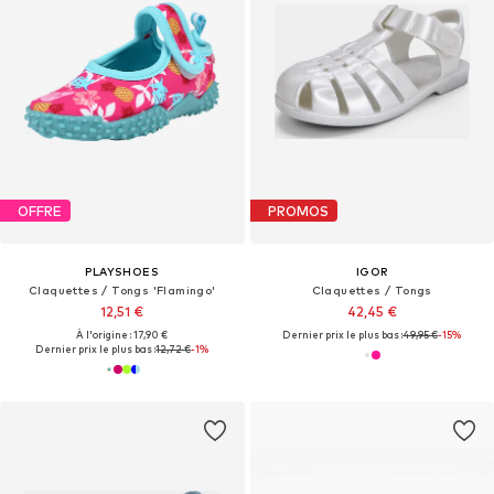
OFFRE
PROMOS
PLAYSHOES
IGOR
Claquettes / Tongs 'Flamingo'
Claquettes / Tongs
12,51 €
42,45 €
À l'origine : 17,90 €
Dernier prix le plus bas :
49,95 €
-15%
Dernier prix le plus bas :
12,72 €
-1%