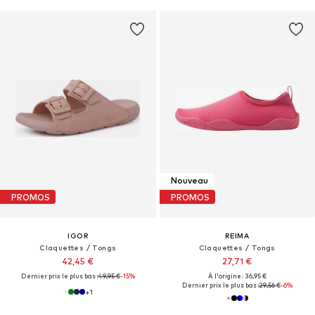
Nouveau
PROMOS
PROMOS
IGOR
REIMA
Claquettes / Tongs
Claquettes / Tongs
42,45 €
27,71 €
Dernier prix le plus bas :
49,95 €
-15%
À l'origine : 36,95 €
Dernier prix le plus bas :
29,56 €
-6%
+
1