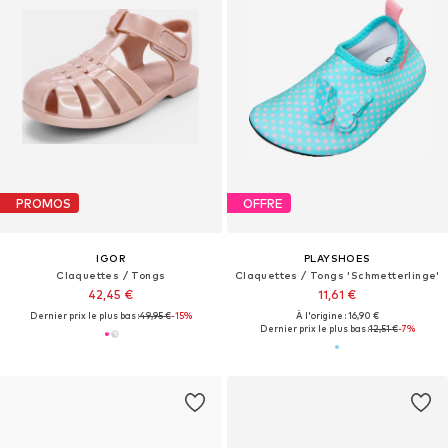
PROMOS
OFFRE
IGOR
PLAYSHOES
Claquettes / Tongs
Claquettes / Tongs 'Schmetterlinge'
42,45 €
11,61 €
Dernier prix le plus bas :
49,95 €
-15%
À l'origine : 16,90 €
Dernier prix le plus bas :
12,51 €
-7%