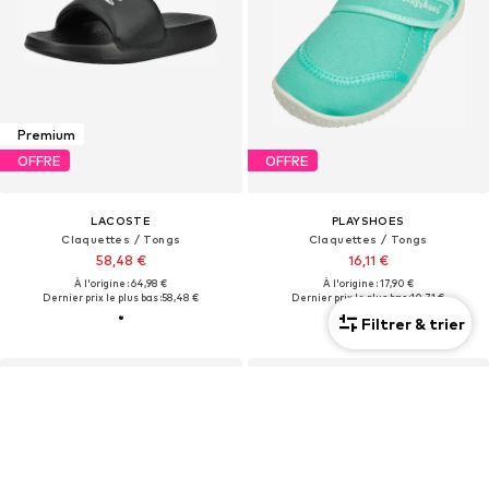
Premium
OFFRE
OFFRE
LACOSTE
PLAYSHOES
Claquettes / Tongs
Claquettes / Tongs
58,48 €
16,11 €
À l'origine : 64,98 €
À l'origine : 17,90 €
Dernier prix le plus bas :
58,48 €
Dernier prix le plus bas :
10,71 €
Filtrer & trier
+
1