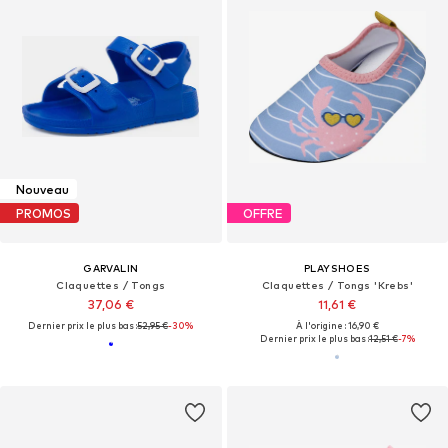
Nouveau
PROMOS
OFFRE
GARVALIN
PLAYSHOES
Claquettes / Tongs
Claquettes / Tongs 'Krebs'
37,06 €
11,61 €
Dernier prix le plus bas :
52,95 €
-30%
À l'origine : 16,90 €
Dernier prix le plus bas :
12,51 €
-7%