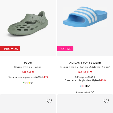
PROMOS
OFFRE
IGOR
ADIDAS SPORTSWEAR
Claquettes / Tongs
Claquettes / Tongs 'Adilette Aqua'
48,40 €
De 16,11 €
Dernier prix le plus bas :
56,95 €
-15%
À l'origine : 19,95 €
Dernier prix le plus bas :
17,90 €
-10%
+
1
+
3