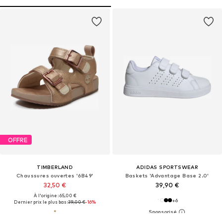
OFFRE
TIMBERLAND
ADIDAS SPORTSWEAR
Chaussures ouvertes '6B49'
Baskets 'Advantage Base 2.0'
32,50 €
39,90 €
À l'origine : 65,00 €
+
6
Dernier prix le plus bas :
39,00 €
-16%