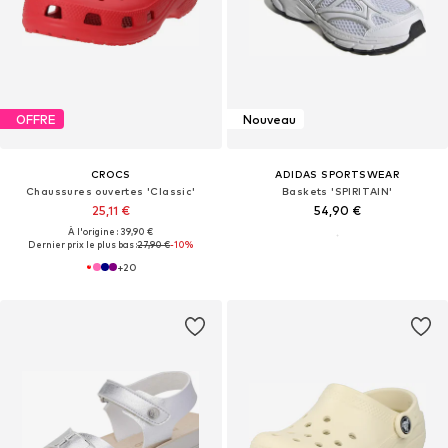
OFFRE
Nouveau
CROCS
ADIDAS SPORTSWEAR
Chaussures ouvertes 'Classic'
Baskets 'SPIRITAIN'
25,11 €
54,90 €
À l'origine : 39,90 €
Dernier prix le plus bas :
27,90 €
-10%
+
20