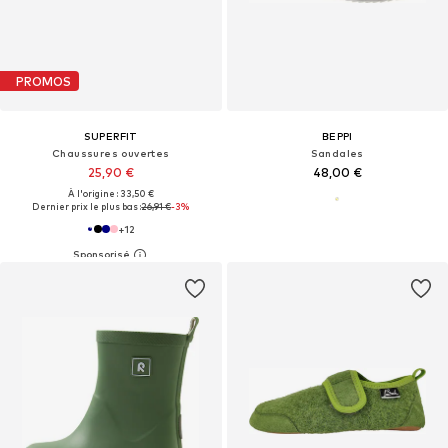
PROMOS
SUPERFIT
BEPPI
Chaussures ouvertes
Sandales
25,90 €
48,00 €
À l'origine : 33,50 €
Dernier prix le plus bas :
26,91 €
-3%
+
12