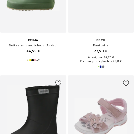
REIMA
BECK
Bottes en caoutchouc 'Ankka'
Pantoufle
44,95 €
27,90 €
À l'origine : 34,90 €
+
2
Dernier prix le plus bas :
25,11 €