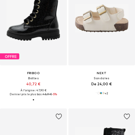
OFFRE
FRIBOO
NEXT
Bottes
Sandales
40,72 €
De 24,00 €
À l'origine : 47,90 €
+
2
Dernier prix le plus bas :
43,11 €
-5%