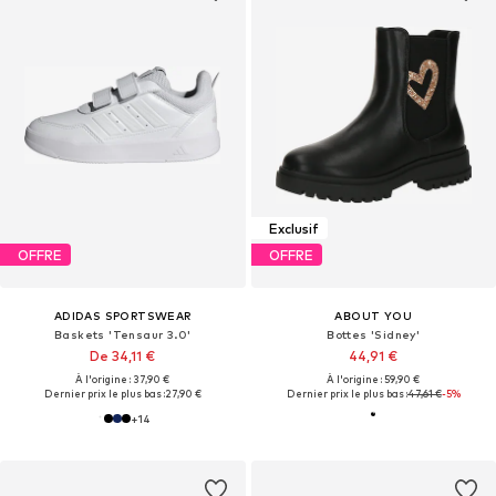
Exclusif
OFFRE
OFFRE
ADIDAS SPORTSWEAR
ABOUT YOU
Baskets 'Tensaur 3.0'
Bottes 'Sidney'
De 34,11 €
44,91 €
À l'origine : 37,90 €
À l'origine : 59,90 €
Dernier prix le plus bas :
27,90 €
Dernier prix le plus bas :
47,61 €
-5%
+
14