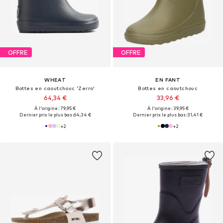
OFFRE
OFFRE
WHEAT
EN FANT
Bottes en caoutchouc 'Zerro'
Bottes en caoutchouc
64,34 €
33,96 €
À l'origine : 79,95 €
À l'origine : 39,95 €
Dernier prix le plus bas :
64,34 €
Dernier prix le plus bas :
31,41 €
+
2
+
2