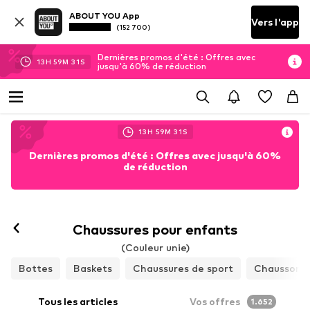
ABOUT YOU App
Vers l'app
(152 700)
Dernières promos d'été : Offres avec
13
H
59
M
28
S
jusqu'à 60% de réduction
13
H
59
M
28
S
Dernières promos d'été : Offres avec jusqu'à 60%
de réduction
Chaussures pour enfants
(Couleur unie)
Bottes
Baskets
Chaussures de sport
Chaussons
Tous les articles
Vos offres
1.652