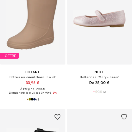
OFFRE
EN FANT
NEXT
Bottes en caoutchouc 'Solid'
Ballerines 'Mary-Janes'
33,96 €
De 28,00 €
À l'origine : 39,95 €
+
3
Dernier prix le plus bas :
34,90 €
-2%
+
2