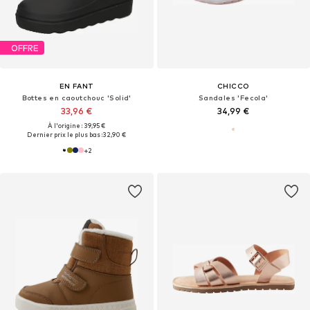
OFFRE
EN FANT
CHICCO
Bottes en caoutchouc 'Solid'
Sandales 'Fecola'
33,96 €
34,99 €
À l'origine : 39,95 €
Dernier prix le plus bas :
32,90 €
+
2