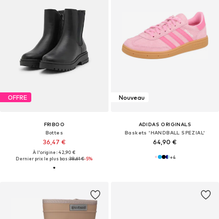
OFFRE
Nouveau
FRIBOO
ADIDAS ORIGINALS
Bottes
Baskets 'HANDBALL SPEZIAL'
36,47 €
64,90 €
À l'origine : 42,90 €
+
4
Dernier prix le plus bas :
38,61 €
-5%