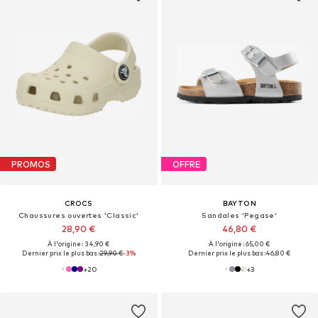
PROMOS
OFFRE
CROCS
BAYTON
Chaussures ouvertes 'Classic'
Sandales 'Pegase'
28,90 €
46,80 €
À l'origine : 34,90 €
À l'origine : 65,00 €
Dernier prix le plus bas :
29,90 €
-3%
Dernier prix le plus bas :
46,80 €
+
20
+
3