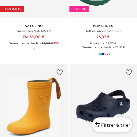
PROMOS
OFFRE
NATURINO
PLAYSHOES
Sandales 'QUARZO'
Bottes en caoutchouc
De 69,00 €
26,32 €
Dernier prix le plus bas :
86,00 €
-19%
À l'origine : 32,90 €
Dernier prix le plus bas :
23,31 €
+
1
1
Filtrer & trier