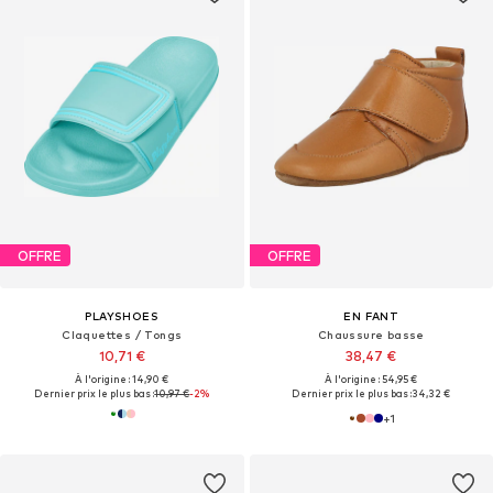
OFFRE
OFFRE
PLAYSHOES
EN FANT
Claquettes / Tongs
Chaussure basse
10,71 €
38,47 €
À l'origine : 14,90 €
À l'origine : 54,95 €
Dernier prix le plus bas :
10,97 €
-2%
Dernier prix le plus bas :
34,32 €
+
1