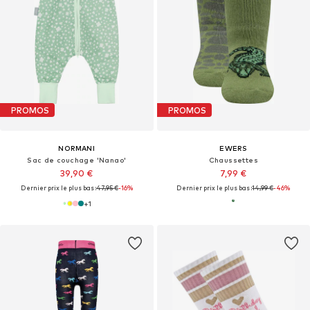
PROMOS
PROMOS
NORMANI
EWERS
Sac de couchage 'Nanao'
Chaussettes
39,90 €
7,99 €
Dernier prix le plus bas :
47,95 €
-16%
Dernier prix le plus bas :
14,99 €
-46%
+
1