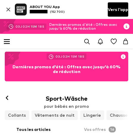
ABOUT YOU App
Vers l'app
(152 700)
Dernières promos d'été : Offres avec
03
J
02
H
15
M
16
S
jusqu'à 60% de réduction
03
J
02
H
15
M
16
S
Dernières promos d'été : Offres avec jusqu'à 60%
de réduction
Sport-Wäsche
pour bébés en promo
Collants
Vêtements de nuit
Lingerie
Chaussett
Tous les articles
Vos offres
16