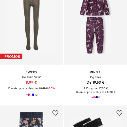
PROMOS
EWERS
MINOTI
Collant 'Uni'
Pyjama
8,99 €
De 19,53 €
Dernier prix le plus bas :
12,99 €
-30%
À l'origine : 27,90 €
Dernier prix le plus bas :
17,58 €
+
2