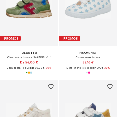
PROMOS
PROMOS
FALCOTTO
PISAMONAS
Chaussure basse 'NAERIS VL.'
Chaussure basse
De 54,00 €
32,16 €
Dernier prix le plus bas :
90,00 €
-40%
Dernier prix le plus bas :
45,95 €
-30%