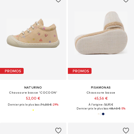
PROMOS
PROMOS
NATURINO
PISAMONAS
Chaussure basse 'COCOON'
Chaussure basse
52,00 €
45,56 €
Dernier prix le plus bas :
74,00 €
-29%
À l'origine : 56,95 €
Dernier prix le plus bas :
48,40 €
-5%