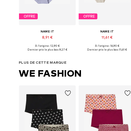
OFFRE
OFFRE
NAME IT
NAME IT
8,91 €
11,61 €
+
2
À l'origine : 12,90 €
À l'origine : 16,90 €
Disponible en plusieurs tailles
Disponible en plusieurs tailles
Dernier prix le plus bas :
9,27 €
Dernier prix le plus bas :
11,61 €
Ajouter au panier
Ajouter au panier
PLUS DE CETTE MARQUE
WE FASHION