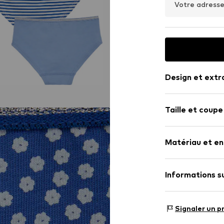
Votre adresse
Design et extr
Jersey
Taille et coupe
Doux au touc
Lot : Pack de 
Numéro d'article
Matériau et en
Matériau : 95% 
Informations su
Pays d'origine :
WE Fashion
Reactorweg 101
Signaler un p
3542AD Utecht