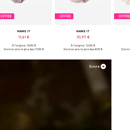
OFFRE
OFFRE
OFFR
NAME IT
NAME IT
11,61 €
10,97 €
À l'origine : 16,90 €
À l'origine : 12,90 €
Disponible en plusieurs tailles
Disponible en plusieurs tailles
Disponi
Dernier prix le plus bas :
11,92 €
Dernier prix le plus bas :
8,91 €
Dernier
Ajouter au panier
Ajouter au panier
Aj
Suivre