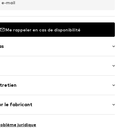
 e-mail
Me rappeler en cas de disponibilité
as
her
3
.
WEFead3001000001
tretien
Coton, 5% Élasthane
r le fabricant
 Chine
roblème juridique