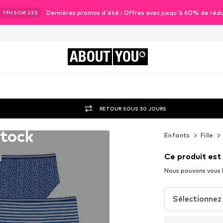
Dernières promos d'été : Offres avec jusqu'à 60% de réd
J
19
H
50
M
21
S
ABOUT
YOU
RETOUR SOUS 30 JOURS
stock
Enfants
Fille
Ce produit est
Nous pouvons vous l
Sélectionnez 