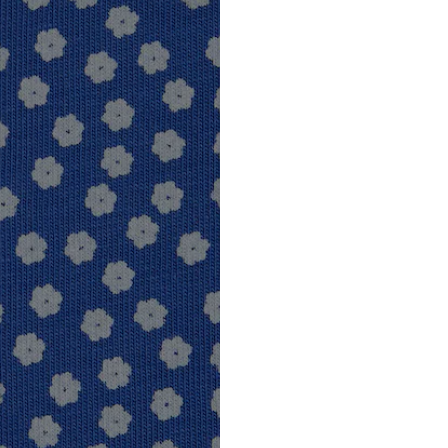
NL
wecustomerser