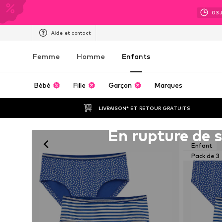
03
Aide et contact
Femme
Homme
Enfants
Bébé
Fille
Garçon
Marques
LIVRAISON* ET RETOUR GRATUITS
Malheureusement épuisé(e)
En rupture de 
Enfant
Pack de 3