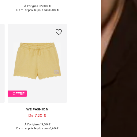
À l'origine : 29,00 €
Disponible en plusieurs tailles
Dernier prix le plus bas :
8,00 €
Ajouter au panier
OFFRE
WE FASHION
De 7,20 €
À l'origine : 19,00 €
sponibles: 122, 128, 134, 140, 146, 158
Tailles disponibles: 110-116, 122-128, 134-140, 170-176
Dernier prix le plus bas :
6,40 €
Ajouter au panier