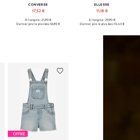
CONVERSE
ELLESSE
17,52 €
11,18 €
À l'origine : 21,90 €
À l'origine : 29,90 €
Tailles disponibles: 122-128, 128-140, 147-163, 163-176
Tailles disponibles: 128-134, 140-146, 152-158, 158-164
Dernier prix le plus bas :
16,90 €
Dernier prix le plus bas :
10,43 €
Ajouter au panier
Ajouter au panier
OFFRE