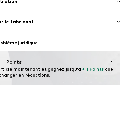
tretien
fit
 haute
.
WEFegxg001000001
Polyester- PES (recyclé)
r le fabricant
 Chine
roblème juridique
vice@wefashion.com
Points
rticle maintenant et gagnez jusqu'à 
+11 Points
 que 
changer en réductions.