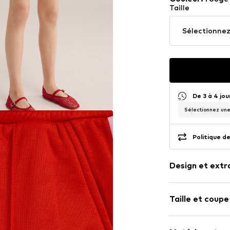
Taille
Sélectionnez 
De 3 à 4 jo
Sélectionnez une 
Politique de
Design et extr
Bloc de coule
Taille et coupe
Molleton
Ceinture / ou
Longueur : Mi
Doux au touc