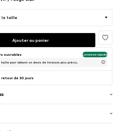
la taille
Ajouter au panier
urs ouvrables
Livraison rapide
taille pour obtenir un devis de livraison plus précis.
 retour de 30 jours
as
ur
rlet élastique
-longue
her