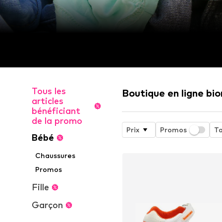
Tous les
Boutique en ligne bi
articles
bénéficiant
de la promo
Prix
Promos
Ta
Bébé
Chaussures
Promos
Fille
Garçon