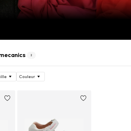
omecanics
2
ille
Couleur