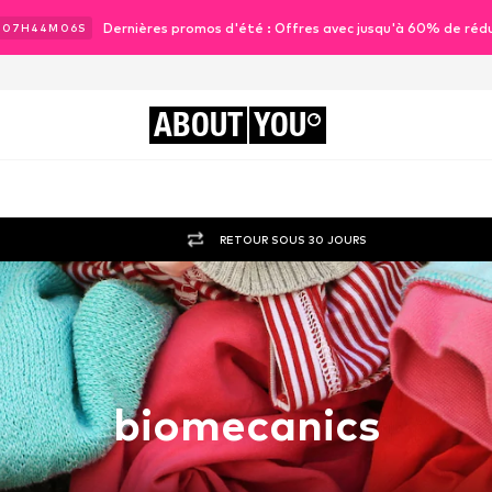
Dernières promos d'été : Offres avec jusqu'à 60% de réd
J
07
H
44
M
06
S
ABOUT
YOU
RETOUR SOUS 30 JOURS
biomecanics