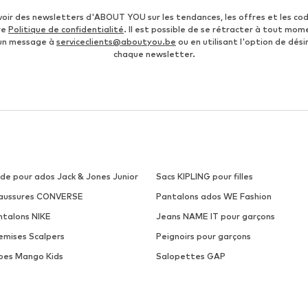
voir des newsletters d'ABOUT YOU sur les tendances, les offres et les co
re
Politique de confidentialité
. Il est possible de se rétracter à tout mom
 un message à
serviceclients@aboutyou.be
ou en utilisant l'option de désin
chaque newsletter.
de pour ados Jack & Jones Junior
Sacs KIPLING pour filles
aussures CONVERSE
Pantalons ados WE Fashion
ntalons NIKE
Jeans NAME IT pour garçons
emises Scalpers
Peignoirs pour garçons
bes Mango Kids
Salopettes GAP