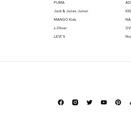
PUMA
AD
Jack & Jones Junior
KI
MANGO Kids
NA
s.Oliver
OV
LEVI'S
No