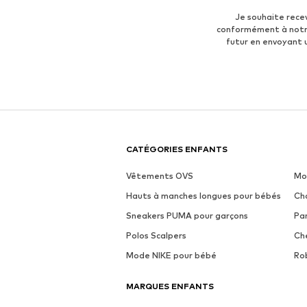
Je souhaite rece
conformément à not
futur en envoyant
CATÉGORIES ENFANTS
Vêtements OVS
Mo
Hauts à manches longues pour bébés
Ch
Sneakers PUMA pour garçons
Pa
Polos Scalpers
Ch
Mode NIKE pour bébé
Ro
MARQUES ENFANTS