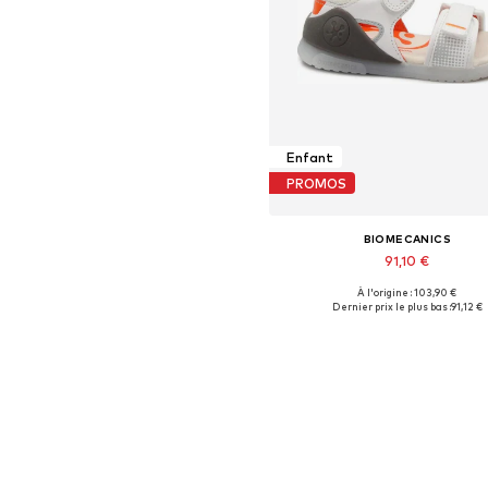
Enfant
PROMOS
BIOMECANICS
91,10 €
À l'origine : 103,90 €
Tailles disponibles: 22, 24, 2
Dernier prix le plus bas :
91,12 €
Ajouter au panier