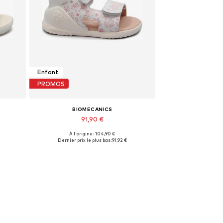
Enfant
PROMOS
BIOMECANICS
91,90 €
À l'origine : 104,90 €
5
Tailles disponibles: 21, 22, 23, 24
Dernier prix le plus bas :
91,92 €
Ajouter au panier