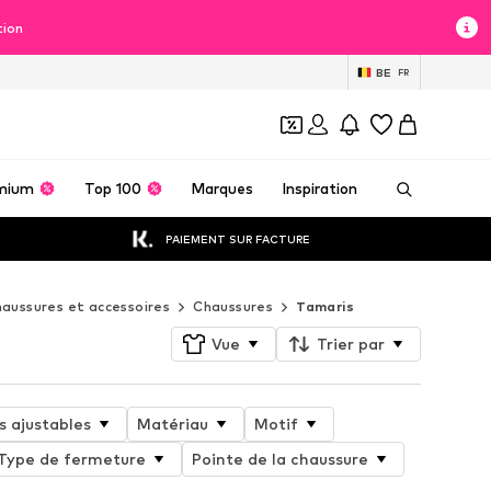
tion
BE
FR
mium
Top 100
Marques
Inspiration
PAIEMENT SUR FACTURE
aussures et accessoires
Chaussures
Tamaris
Vue
Trier par
 ajustables
Matériau
Motif
Type de fermeture
Pointe de la chaussure