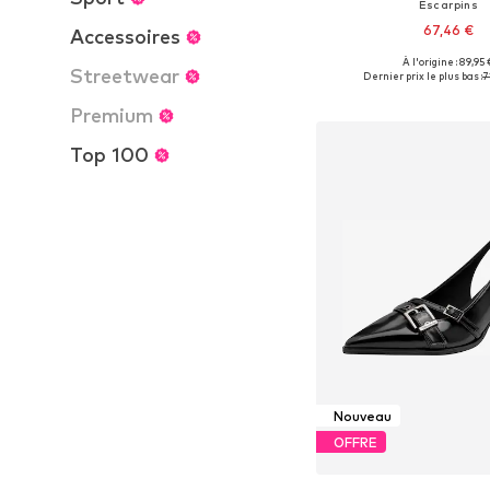
Escarpins
67,46 €
Accessoires
À l'origine : 89,95 
Tailles disponibles: 36, 37, 
Streetwear
Dernier prix le plus bas :
7
Ajouter au pa
Premium
Top 100
Nouveau
OFFRE