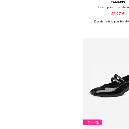
TAMARIS
Escarpins à bride a
55,97 €
Dernier prix le plus bas :
79
Tailles disponibles: 36, 37, 
Ajouter au pa
OFFRE