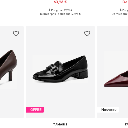
63,96 €
De 
À l'origine : 79,95 €
À l'ori
, 38, 40
Tailles disponibles: 36, 37, 38, 39, 40, 41
Tailles disponib
Dernier prix le plus bas :
47,97 €
Dernier prix 
nier
Ajouter au panier
Ajoute
OFFRE
Nouveau
TAMARIS
T