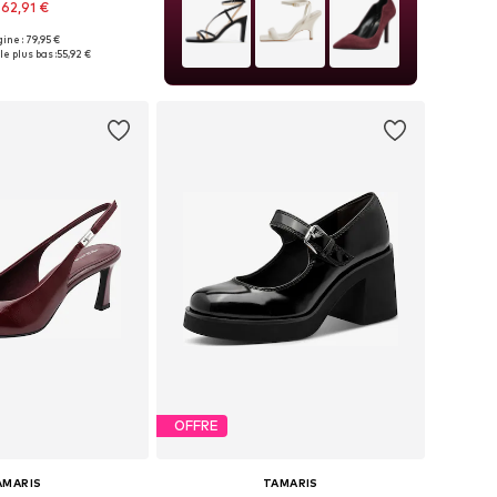
62,91 €
+
1
gine : 79,95 €
les: 36, 37, 38, 39, 40
le plus bas :
55,92 €
r au panier
OFFRE
AMARIS
TAMARIS