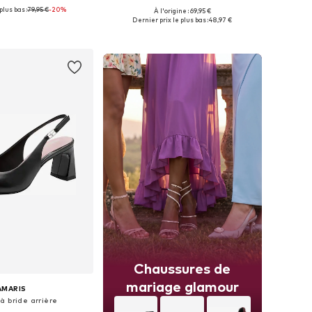
plus bas :
79,95 €
-20%
À l'origine : 69,95 €
 plusieurs tailles
Disponible en plusieurs tailles
Dernier prix le plus bas :
48,97 €
r au panier
Ajouter au panier
Chaussures de
mariage glamour
AMARIS
à bride arrière