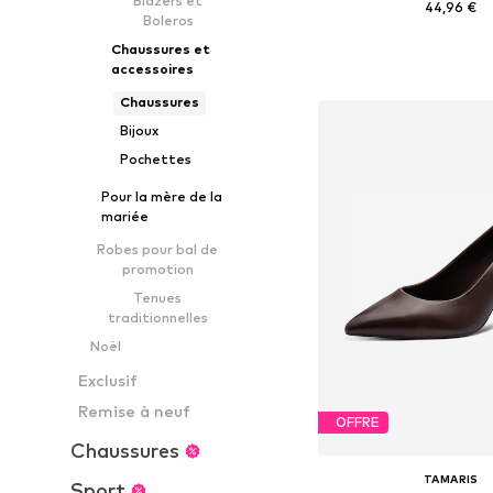
Blazers et
44,96 €
Boleros
Tailles disponibles: 37
Chaussures et
accessoires
Ajouter au pa
Chaussures
Bijoux
Pochettes
Pour la mère de la
mariée
Robes pour bal de
promotion
Tenues
traditionnelles
Noël
Exclusif
Remise à neuf
OFFRE
Chaussures
TAMARIS
Sport