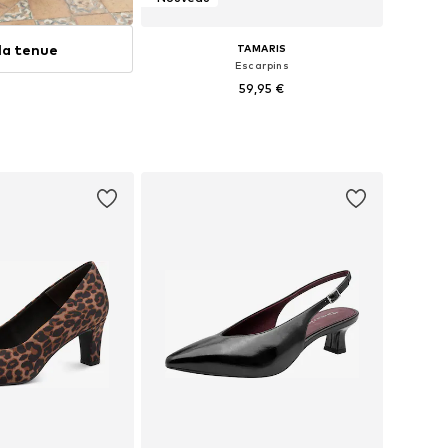
 la tenue
TAMARIS
Escarpins
59,95 €
Tailles disponibles: 36, 37, 38, 39, 40, 41
Ajouter au panier