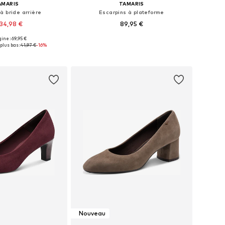
AMARIS
TAMARIS
à bride arrière
Escarpins à plateforme
34,98 €
89,95 €
gine : 69,95 €
ibles: 36, 37, 38, 39
Tailles disponibles: 37, 38, 39, 40, 41, 42
plus bas :
41,97 €
-16%
r au panier
Ajouter au panier
Nouveau