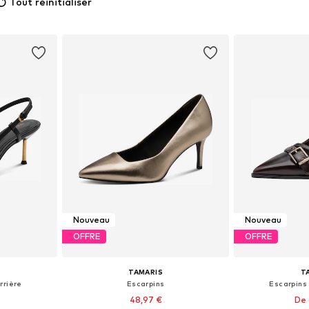
Tout réinitialiser
Nouveau
Nouveau
OFFRE
OFFRE
TAMARIS
T
rrière
Escarpins
Escarpins 
48,97 €
De 