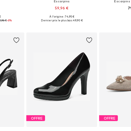
Escarpins
Escarpins 
59,96 €
7
+
3
€
À l'origine : 74,95 €
38, 39, 40, 41
Tailles disponibles: 36, 37, 38, 39, 40, 41
Tailles disponible
1,96 €
-6%
Dernier prix le plus bas :
49,90 €
nier
Ajouter au panier
Ajoute
OFFRE
OFFRE