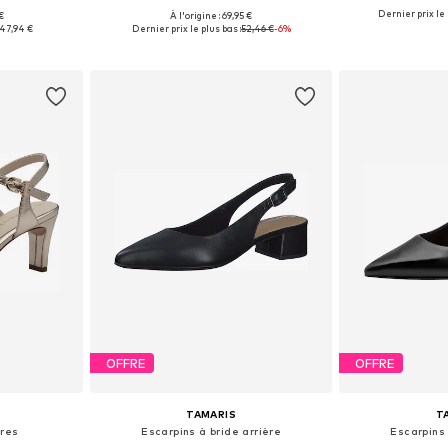
Dernier prix le 
 €
À l'origine : 69,95 €
38, 39, 40, 41
Tailles disponibles: 36, 37, 38, 39, 40, 41
Disponible en
47,94 €
Dernier prix le plus bas :
52,46 €
-6%
nier
Ajouter au panier
Ajoute
OFFRE
OFFRE
TAMARIS
T
ères
Escarpins à bride arrière
Escarpins 