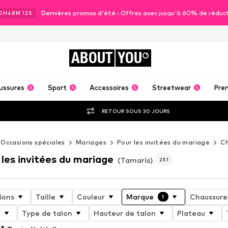
Dernières promos d'été : Offres avec jusqu'à 60% de réduc
0
H
48
M
09
S
ABOUT
YOU
ussures
Sport
Accessoires
Streetwear
Pre
RETOUR SOUS 30 JOURS
Occasions spéciales
Mariages
Pour les invitées du mariage
Ch
les invitées du mariage
(Tamaris)
251
ions
Taille
Couleur
Marque
Chaussures
1
t
Type de talon
Hauteur de talon
Plateau