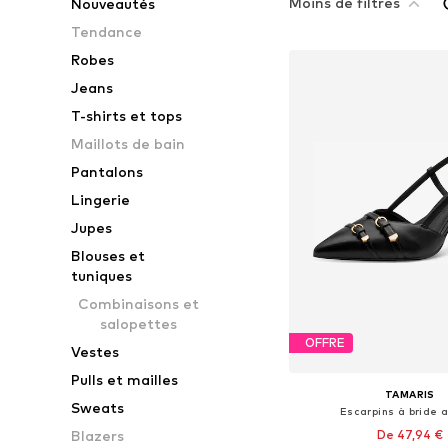
Moins de filtres
Nouveautés
Tendance
Robes
Jeans
T-shirts et tops
Maillots de bain
Pantalons
Lingerie
Jupes
Blouses et
tuniques
Combinaisons et
salopettes
OFFRE
Vestes
Pulls et mailles
TAMARIS
Sweats
Escarpins à bride a
De 47,94 €
Blazers