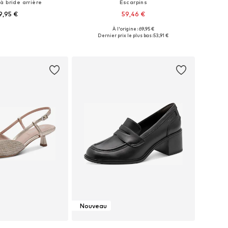
à bride arrière
Escarpins
9,95 €
59,46 €
À l'origine : 69,95 €
s: 36, 37, 38, 39, 40, 41
Tailles disponibles: 37, 38, 39, 40, 41
Dernier prix le plus bas :
53,91 €
r au panier
Ajouter au panier
Nouveau