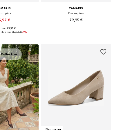
AMARIS
TAMARIS
carpins
Escarpins
4,97 €
79,95 €
+
4
gine : 49,95 €
 plusieurs tailles
Tailles disponibles: 36, 37, 38, 39, 40, 41
 plus bas :
37,46 €
-6%
r au panier
Ajouter au panier
 Collective
Nouveau