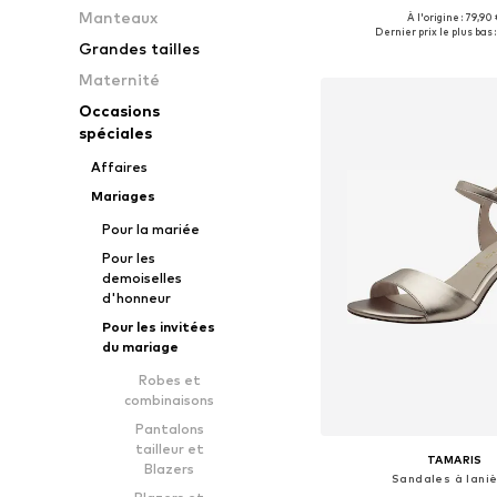
Manteaux
À l'origine : 79,90
Tailles disponibles: 36, 37, 
Dernier prix le plus bas :
Grandes tailles
Ajouter au pa
Maternité
Occasions
spéciales
Affaires
Mariages
Pour la mariée
Pour les
demoiselles
d'honneur
Pour les invitées
du mariage
Robes et
combinaisons
Pantalons
tailleur et
TAMARIS
Blazers
Sandales à lani