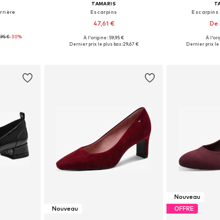
TAMARIS
T
rrière
Escarpins
Escarpins 
47,61 €
De 
,95 €
-30%
À l'origine : 59,95 €
À l'ori
38, 39, 40, 41
Tailles disponibles: 36, 37, 38, 39, 40, 41
Tailles dispon
Dernier prix le plus bas :
29,67 €
Dernier prix le 
nier
Ajouter au panier
Ajoute
Nouveau
Nouveau
OFFRE