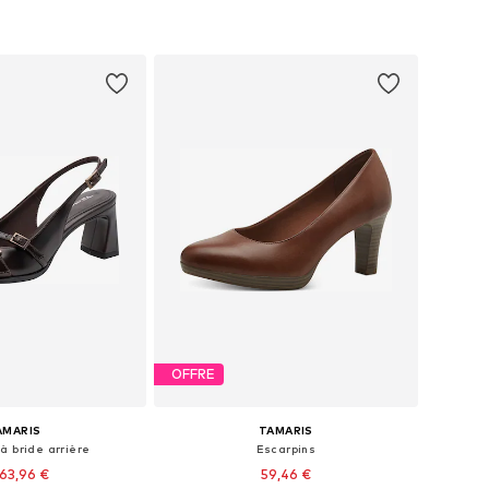
OFFRE
AMARIS
TAMARIS
à bride arrière
Escarpins
63,96 €
59,46 €