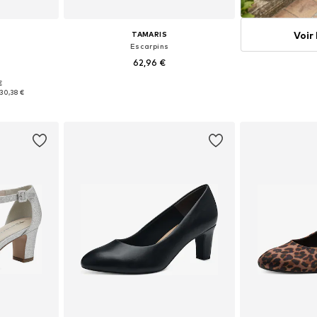
Voir
TAMARIS
Escarpins
62,96 €
€
, 38, 39, 40
Tailles disponibles: 36, 37, 38, 39, 40, 41
30,38 €
nier
Ajouter au panier