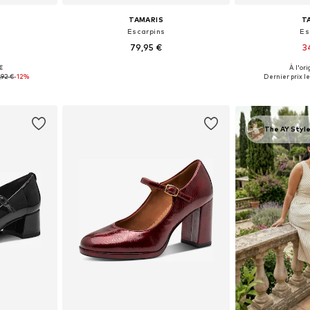
TAMARIS
T
Escarpins
Es
79,95 €
3
 €
À l'ori
 tailles
Disponible en plusieurs tailles
Disponible en
,92 €
-12%
Dernier prix le
nier
Ajouter au panier
Ajoute
The AY Style