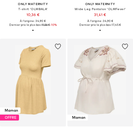
ONLY MATERNITY
ONLY MATERNITY
T-shirt 'OLMBALA'
Wide Leg Pantalon 'OLMFever'
10,36 €
31,41 €
À l'origine : 34,90 €
À l'origine : 34,90 €
Dernier prix le plus bas :
11,56 €
-10%
Dernier prix le plus bas :
17,45 €
Maman
OFFRE
Maman