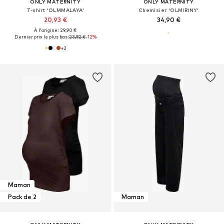
ONLY MATERNITY
ONLY MATERNITY
T-shirt 'OLMMALAYA'
Chemisier 'OLMIRINY'
20,93 €
34,90 €
À l'origine : 29,90 €
Dernier prix le plus bas :
23,92 €
-12%
+
2
Maman
Pack de 2
Maman