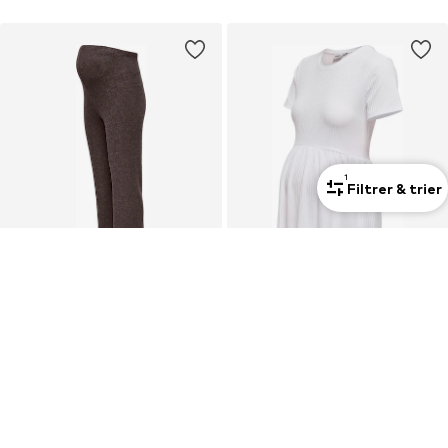
1
Filtrer & trier
Maman
Maman
OFFRE
ONLY MATERNITY
ONLY MATERNITY
évasé Pantalon 'OLMHALLE'
T-shirt 'OLMMalaya'
34,90 €
23,92 €
Dernier prix le plus bas :
29,90 €
-20%
+
2