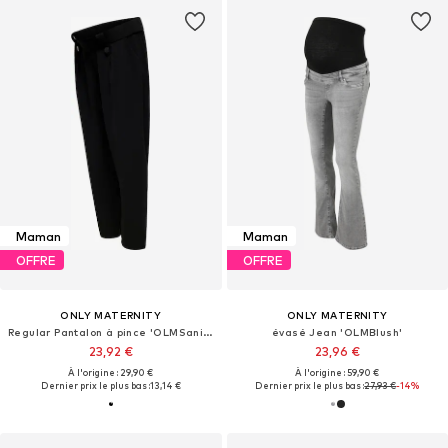
Maman
Maman
OFFRE
OFFRE
ONLY MATERNITY
ONLY MATERNITY
Regular Pantalon à pince 'OLMSania'
évasé Jean 'OLMBlush'
23,92 €
23,96 €
À l'origine : 29,90 €
À l'origine : 59,90 €
Dernier prix le plus bas :
13,14 €
Dernier prix le plus bas :
27,93 €
-14%