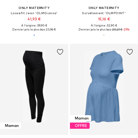
ONLY MATERNITY
ONLY MATERNITY
Loosefit Jean 'OLMGianna'
Survêtement 'OLMPOINT'
41,93 €
15,16 €
À l'origine : 59,90 €
À l'origine : 52,90 €
Dernier prix le plus bas :
23,96 €
Dernier prix le plus bas :
20,21 €
-25%
Maman
Maman
OFFRE