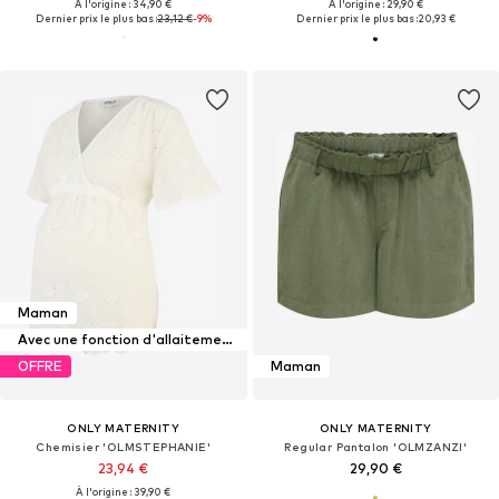
À l'origine : 34,90 €
À l'origine : 29,90 €
Dernier prix le plus bas :
23,12 €
-9%
Dernier prix le plus bas :
20,93 €
Maman
Avec une fonction d'allaitement maternel
OFFRE
Maman
ONLY MATERNITY
ONLY MATERNITY
Chemisier 'OLMSTEPHANIE'
Regular Pantalon 'OLMZANZI'
23,94 €
29,90 €
À l'origine : 39,90 €