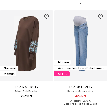
Maman
Nouveau
Avec une fonction d'allaitement maternel
Maman
OFFRE
ONLY MATERNITY
ONLY MATERNITY
Robe 'OLMBrooke'
Regular Jean 'Juicy'
39,90 €
29,95 €
À l'origine : 59,90 €
Dernier prix le plus bas :
23,96 €