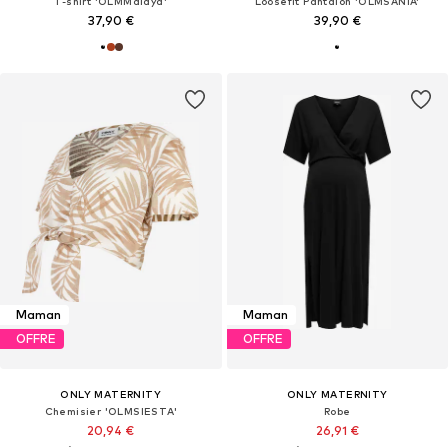
T-shirt 'OLMMalaya'
Loosefit Pantalon 'OLMSANIA'
37,90 €
39,90 €
Maman
Maman
OFFRE
OFFRE
ONLY MATERNITY
ONLY MATERNITY
Chemisier 'OLMSIESTA'
Robe
20,94 €
26,91 €