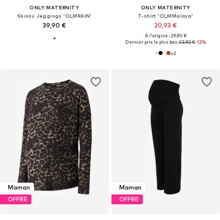
ONLY MATERNITY
ONLY MATERNITY
Skinny Jeggings 'OLMRAIN'
T-shirt 'OLMMalaya'
39,90 €
20,93 €
À l'origine : 29,90 €
Dernier prix le plus bas :
23,92 €
-12%
+
2
Maman
Maman
OFFRE
OFFRE