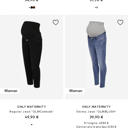
Maman
Maman
ONLY MATERNITY
ONLY MATERNITY
Regular Jean 'OLMCatwalk'
Skinny Jean 'OLMBLUSH'
49,90 €
39,90 €
À l'origine : 49,90 €
Dernier prix le plus bas :
31,92 €