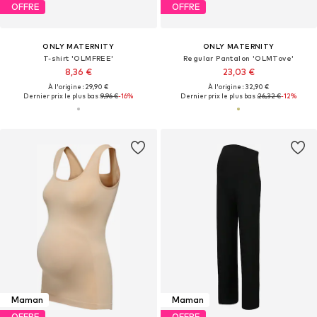
OFFRE
OFFRE
ONLY MATERNITY
ONLY MATERNITY
T-shirt 'OLMFREE'
Regular Pantalon 'OLMTove'
8,36 €
23,03 €
À l'origine : 29,90 €
À l'origine : 32,90 €
Dernier prix le plus bas :
9,96 €
-16%
Dernier prix le plus bas :
26,32 €
-12%
Maman
Maman
OFFRE
OFFRE