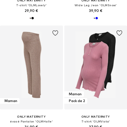
ONLY MATERNITY
ONLY MATERNITY
T-shirt 'OLMLovely'
Wide Leg Jean 'OLMSnow'
29,90 €
39,90 €
Maman
Maman
Pack de 2
ONLY MATERNITY
ONLY MATERNITY
évasé Pantalon 'OLMHalle'
T-shirt 'OLMVista'
34,90 €
37,90 €