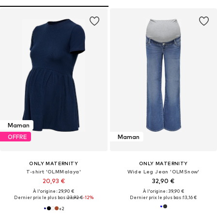
Maman
OFFRE
Maman
ONLY MATERNITY
ONLY MATERNITY
T-shirt 'OLMMalaya'
Wide Leg Jean 'OLMSnow'
20,93 €
32,90 €
À l'origine : 29,90 €
À l'origine : 39,90 €
Dernier prix le plus bas :
23,92 €
-12%
Dernier prix le plus bas :
13,16 €
+
2