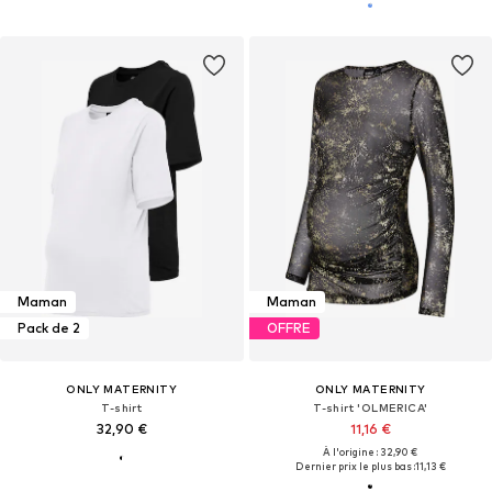
Maman
Maman
Pack de 2
OFFRE
ONLY MATERNITY
ONLY MATERNITY
T-shirt
T-shirt 'OLMERICA'
32,90 €
11,16 €
À l'origine : 32,90 €
Dernier prix le plus bas :
11,13 €