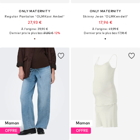
ONLY MATERNITY
ONLY MATERNITY
Regular Pantalon 'OLMKavi Ambel'
Skinny Jean 'OLMKendell'
27,93 €
17,96 €
À l'origine : 39,90 €
À l'origine : 49,99 €
Dernier prix le plus bas :
31,92 €
-12%
Dernier prix le plus bas :
17,96 €
Maman
Maman
OFFRE
OFFRE