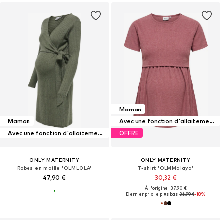
Maman
Maman
Avec une fonction d'allaitement maternel
Avec une fonction d'allaitement maternel
OFFRE
ONLY MATERNITY
ONLY MATERNITY
Robes en maille 'OLMLOLA'
T-shirt 'OLMMalaya'
47,90 €
30,32 €
À l'origine : 37,90 €
Dernier prix le plus bas :
36,99 €
-18%