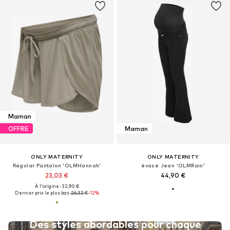
Maman
OFFRE
Maman
ONLY MATERNITY
ONLY MATERNITY
Regular Pantalon 'OLMHannah'
évasé Jean 'OLMRain'
23,03 €
44,90 €
À l'origine : 32,90 €
Dernier prix le plus bas :
26,32 €
-12%
Des styles abordables pour chaque