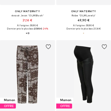
ONLY MATERNITY
ONLY MATERNITY
évasé Jean 'OLMBlush'
Robe 'OLMLovely'
21,16 €
49,90 €
À l'origine : 59,90 €
À l'origine : 59,90 €
Dernier prix le plus bas :
27,93 €
-24%
Dernier prix le plus bas :
21,16 €
Maman
Maman
OFFRE
OFFRE