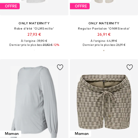
OFFRE
OFFRE
ONLY MATERNITY
ONLY MATERNITY
Robe d’été 'OLMSmilla'
Regular Pantalon 'ONMSiesta'
27,93 €
26,91 €
À l'origine : 39,90 €
À l'origine : 44,99 €
Dernier prix le plus bas :
31,92 €
-12%
Dernier prix le plus bas :
26,91 €
Maman
Maman