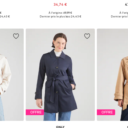
34,74 €
4
 €
À l'origine : 69,99 €
À l'ori
 XS, S
Tailles disponibles: M, XL
Tailles dis
24,43 €
Dernier prix le plus bas :
24,43 €
Dernier prix l
nier
Ajouter au panier
Ajoute
OFFRE
OFFRE
ONLY