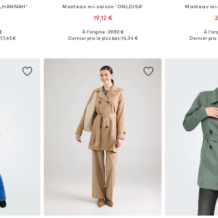
NLHANNAH'
Manteau mi-saison 'ONLDISA'
Manteau mi
19,12 €
2
 €
À l'origine : 39,90 €
À l'ori
: XXL
Tailles disponibles: XS
Tailles di
:
17,45 €
Dernier prix le plus bas :
14,34 €
Dernier prix l
nier
Ajouter au panier
Ajoute