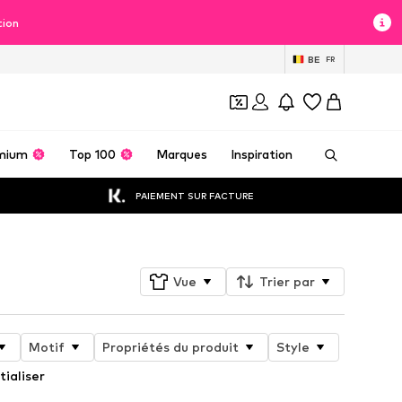
tion
BE
FR
mium
Top 100
Marques
Inspiration
PAIEMENT SUR FACTURE
Vue
Trier par
Motif
Propriétés du produit
Style
tialiser