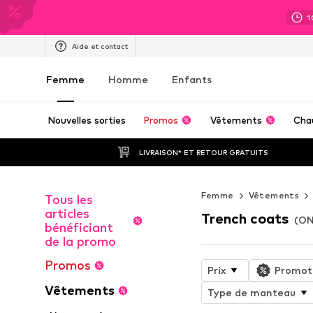
1
Aide et contact
Femme
Homme
Enfants
Nouvelles sorties
Promos
Vêtements
Cha
LIVRAISON* ET RETOUR GRATUITS
Femme
Vêtements
Tous les
articles
Trench coats
(ON
bénéficiant
de la promo
Promos
Prix
Promot
Vêtements
Type de manteau