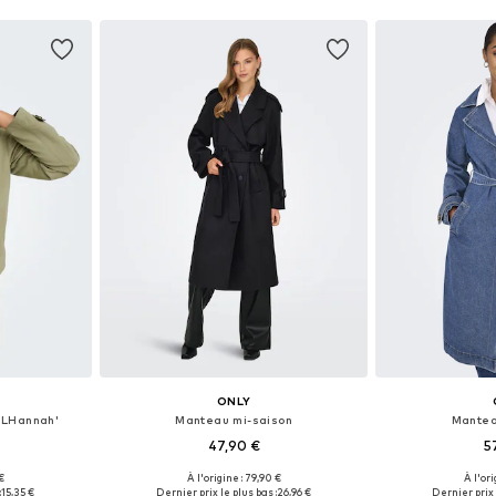
ONLY
NLHannah'
Manteau mi-saison
Mantea
47,90 €
5
 €
À l'origine : 79,90 €
À l'ori
 tailles
Tailles disponibles: XS, S, M, L, XL
Tailles disponi
:
15,35 €
Dernier prix le plus bas :
26,96 €
Dernier prix 