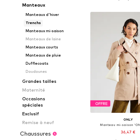
Manteaux
Ajouter au pa
Manteaux d'hiver
Trenchs
Manteaux mi-saison
Manteaux de laine
Manteaux courts
Manteaux de pluie
Dufflecoats
Doudounes
Grandes tailles
Maternité
Occasions
OFFRE
spéciales
Exclusif
ONLY
Remise à neuf
Manteau mi-saison 'ON
36,47 €
Chaussures