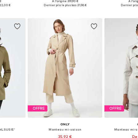
€
À l'origine : 89,90 €
À l'ori
 S, M, XL
Tailles disponibles: XS, S, M, L, XL
Tailles disponi
22,00 €
Dernier prix le plus bas :
31,96 €
Dernier prix 
nier
Ajouter au panier
Ajoute
OFFRE
OFFRE
ONLY
NLSUSIE'
Manteau mi-saison
Manteau mi-s
35,92 €
De 