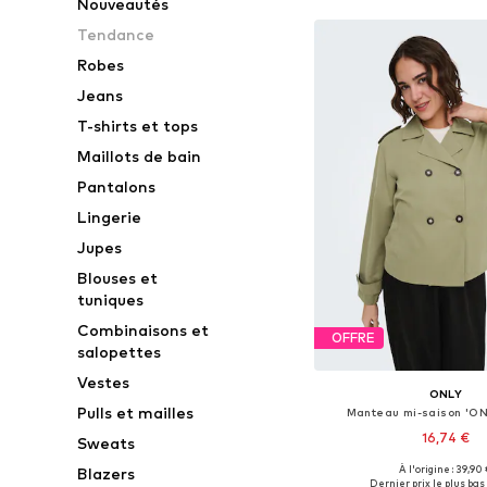
Nouveautés
Tendance
Robes
Jeans
T-shirts et tops
Maillots de bain
Pantalons
Lingerie
Jupes
Blouses et
tuniques
Combinaisons et
OFFRE
salopettes
Vestes
ONLY
Pulls et mailles
Manteau mi-saison 'O
16,74 €
Sweats
À l'origine : 39,90
Blazers
Disponible en plusieurs
Dernier prix le plus bas 