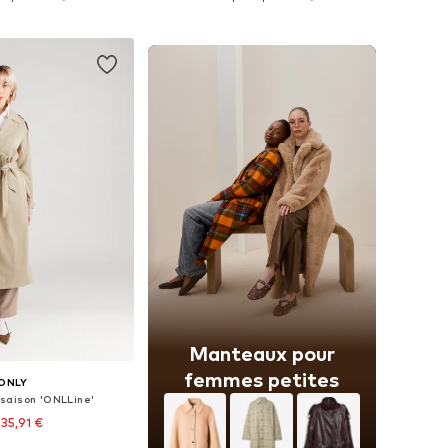
r au panier
Ajouter au panier
Manteaux pour
femmes petites
ONLY
saison 'ONLLine'
 35,91 €