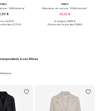
ONLY
ONLY
aison 'ONLValerie'
Manteau mi-saison 'ONLHannah'
2,90 €
26,32 €
+
1
gine : 54,90 €
À l'origine : 39,90 €
isponibles: XS
Tailles disponibles: M
e plus bas :
22,74 €
Dernier prix le plus bas :
13,96 €
r au panier
Ajouter au panier
rrespondent à vos filtres
 Manteaux