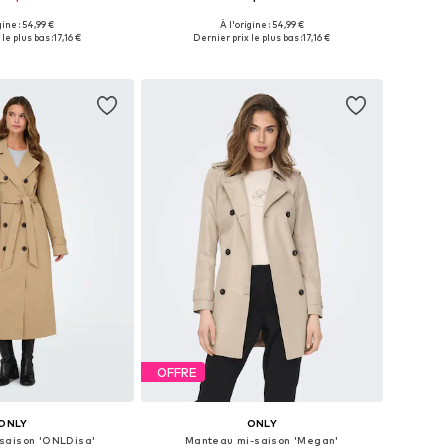
+
1
+
1
gine : 54,99 €
À l'origine : 54,99 €
nibles: XS, S, L, XL
Tailles disponibles: XS, S, M
le plus bas :
17,16 €
Dernier prix le plus bas :
17,16 €
r au panier
Ajouter au panier
OFFRE
ONLY
ONLY
saison 'ONLDisa'
Manteau mi-saison 'Megan'