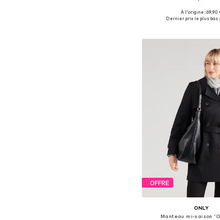
À l'origine : 69,90 
Tailles disponibles: XS, 
Dernier prix le plus bas :
Ajouter au pa
OFFRE
ONLY
Manteau mi-saison '