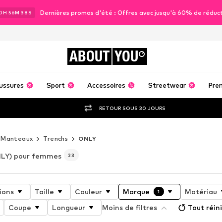
Dernières promos d'été : Offres avec jusqu'à 60% de réduc
0
H
56
M
36
S
ABOUT
YOU
ussures
Sport
Accessoires
Streetwear
Pre
RETOUR SOUS 30 JOURS
Manteaux
Trenchs
ONLY
LY) pour femmes
23
ions
Taille
Couleur
Marque
Matériau
1
Coupe
Longueur
Moins de filtres
Tout réini