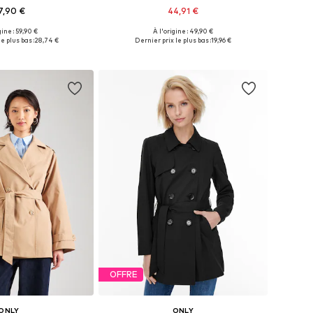
7,90 €
44,91 €
gine : 59,90 €
À l'origine : 49,90 €
ponibles: XL, XXL
Tailles disponibles: XS, XL
e plus bas :
28,74 €
Dernier prix le plus bas :
19,96 €
r au panier
Ajouter au panier
OFFRE
ONLY
ONLY