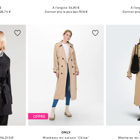
€
À l'origine : 54,90 €
À l'ori
S, M, L, XL
Tailles disponibles: XS, S, M, L, XL
Tailles dispo
28,74 €
Dernier prix le plus bas :
19,16 €
Dernier prix 
nier
Ajouter au panier
Ajoute
OFFRE
ONLY
ONLDISA'
Manteau mi-saison 'Chloe'
Manteau mi-