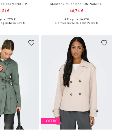
-saison 'ORCHID'
Manteau mi-saison 'ONLValerie'
1,51 €
46,74 €
+
1
gine : 59,99 €
À l'origine : 54,99 €
sponibles: L, XL
Tailles disponibles: XS, S
e plus bas :
20,93 €
Dernier prix le plus bas :
22,00 €
r au panier
Ajouter au panier
OFFRE