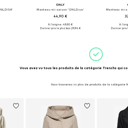
ONLY
ONLDISA'
Manteau mi-saison 'ONLDisa'
Manteau mi-s
44,90 €
3
À l'origine : 49,90 €
À l'ori
S, S, XL
Tailles disponibles: L
Tailles d
Dernier prix le plus bas :
29,94 €
Dernier prix l
nier
Ajouter au panier
Ajoute
Vous avez vu tous les produits de la catégorie Trenchs qui co
Vous trouverez ici plus de produits de la catégorie