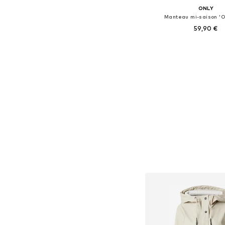
ONLY
Manteau mi-saison '
59,90 €
Tailles disponibles: X
Ajouter au pa