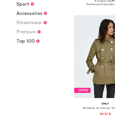
+
1
À l'origine : 54,99 
Tailles disponibles: XS,
Sport
Dernier prix le plus bas :
Ajouter au pa
Accessoires
Streetwear
Premium
Top 100
OFFRE
ONLY
Manteau mi-saison 'O
38,32 €