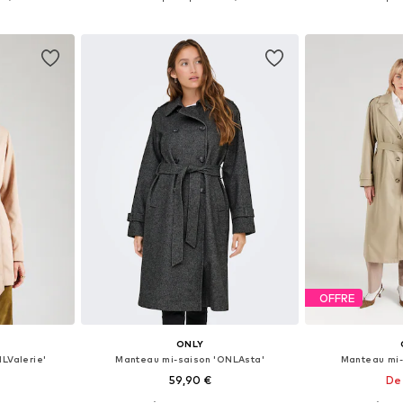
nier
Ajouter au panier
Ajoute
OFFRE
ONLY
LValerie'
Manteau mi-saison 'ONLAsta'
Manteau mi-
59,90 €
De