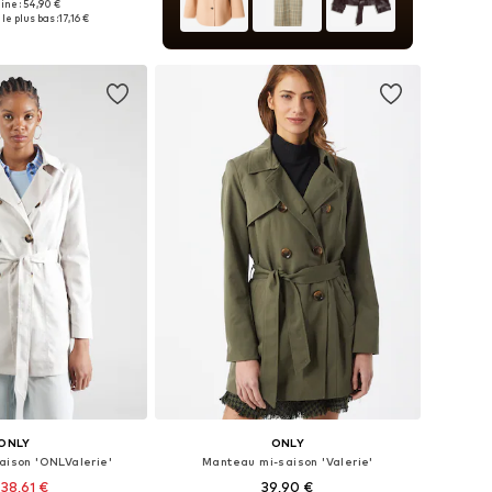
gine : 54,90 €
bles: XS, S, M, L, XL
le plus bas :
17,16 €
r au panier
ONLY
ONLY
aison 'ONLValerie'
Manteau mi-saison 'Valerie'
38,61 €
39,90 €