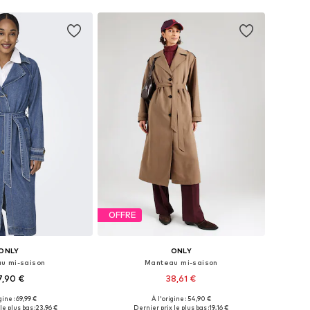
OFFRE
ONLY
ONLY
u mi-saison
Manteau mi-saison
7,90 €
38,61 €
gine : 69,99 €
À l'origine : 54,90 €
bles: XS, S, M, L, XL
Tailles disponibles: XS, S, M, L, XL
le plus bas :
23,96 €
Dernier prix le plus bas :
19,16 €