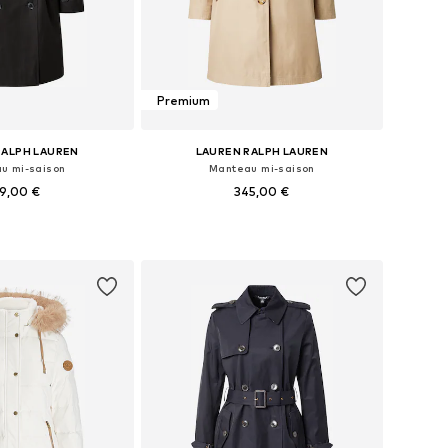
Premium
RALPH LAUREN
LAUREN RALPH LAUREN
u mi-saison
Manteau mi-saison
9,00 €
345,00 €
bles: XS, S, M, L, XL
Tailles disponibles: XS, S, M, L, XL
r au panier
Ajouter au panier