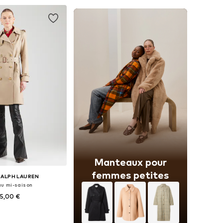
r au panier
Ajouter au panier
Manteaux pour
femmes petites
RALPH LAUREN
u mi-saison
5,00 €
bles: XS, S, M, L, XL