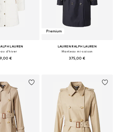
Premium
RALPH LAUREN
LAUREN RALPH LAUREN
au d’hiver
Manteau mi-saison
9,00 €
375,00 €
bles: XS, S, M, L, XL
Tailles disponibles: XS, S, M, L, XL
r au panier
Ajouter au panier