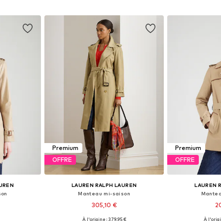
nier
Ajouter au panier
Ajoute
Premium
Premium
OFFRE
OFFRE
AUREN
LAUREN RALPH LAUREN
LAUREN 
son
Manteau mi-saison
Mantea
305,10 €
2
À l'origine : 379,95 €
À l'orig