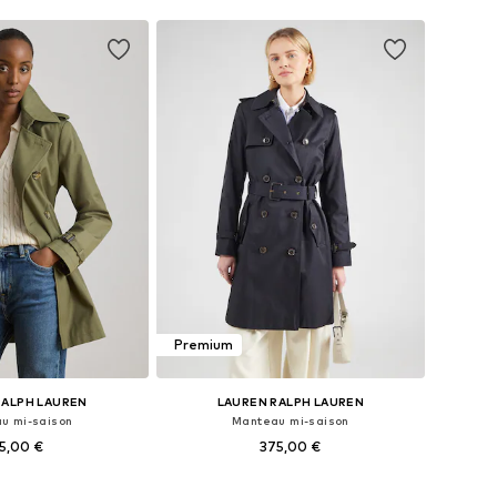
Premium
RALPH LAUREN
LAUREN RALPH LAUREN
u mi-saison
Manteau mi-saison
5,00 €
375,00 €
bles: XS, S, M, L, XL
Tailles disponibles: XS, S, M, L, XL