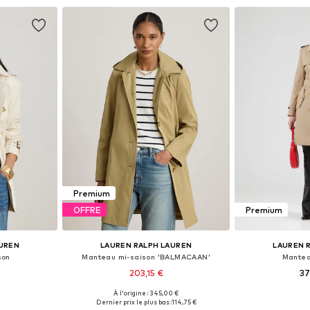
nier
Ajouter au panier
Ajoute
Premium
OFFRE
Premium
AUREN
LAUREN RALPH LAUREN
LAUREN 
son
Manteau mi-saison 'BALMACAAN'
Mantea
203,15 €
37
À l'origine : 345,00 €
, S, M, L
Tailles disponibles: S, M
Tailles disponi
Dernier prix le plus bas :
114,75 €