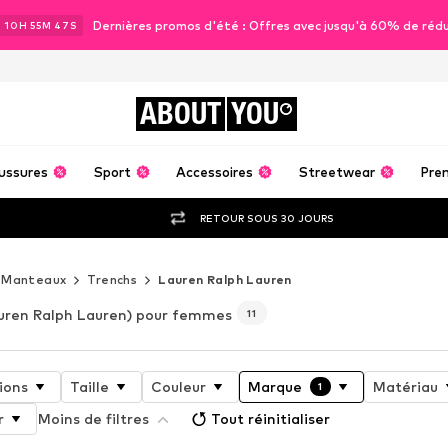
Dernières promos d'été : Offres avec jusqu'à 60% de réd
J
10
H
55
M
45
S
ABOUT
YOU
ussures
Sport
Accessoires
Streetwear
Pre
RETOUR SOUS 30 JOURS
Manteaux
Trenchs
Lauren Ralph Lauren
uren Ralph Lauren) pour femmes
11
ions
Taille
Couleur
Marque
Matériau
1
r
Moins de filtres
Tout réinitialiser