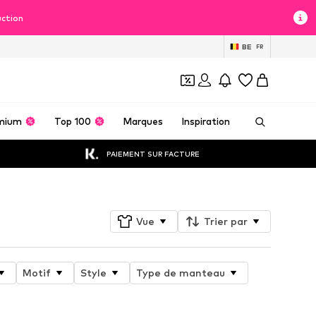
uction
BE
FR
mium
Top 100
Marques
Inspiration
PAIEMENT SUR FACTURE
Vue
Trier par
Motif
Style
Type de manteau