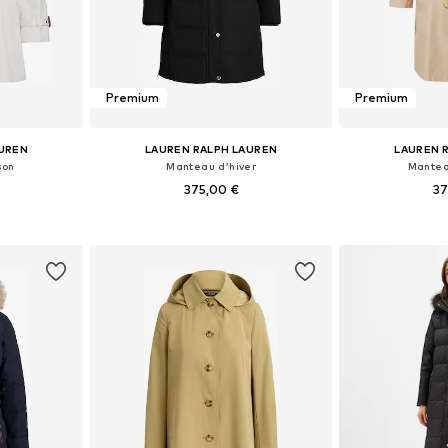
Premium
Premium
AUREN
LAUREN RALPH LAUREN
LAUREN 
son
Manteau d’hiver
Mantea
375,00 €
37
, S, M, L
Tailles disponibles: XS, S, M, L, XL
Tailles disponi
nier
Ajouter au panier
Ajoute