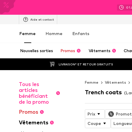
01
Aide et contact
Femme
Homme
Enfants
Nouvelles sorties
Promos
Vêtements
Cha
LIVRAISON* ET RETOUR GRATUITS
Femme
Vêtements
Tous les
articles
Trench coats
(La
bénéficiant
de la promo
Promos
Prix
Promot
Vêtements
Coupe
Longueu