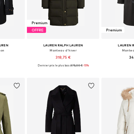
Premium
OFFRE
Premium
AUREN
LAUREN RALPH LAUREN
LAUREN 
son
Manteau d’hiver
Mantea
318,75 €
34
Dernier prix le plus bas :
375,00 €
-15%
S, M, L, XL
Tailles disponibles: XS, S, M, L
Tailles disponi
nier
Ajouter au panier
Ajoute