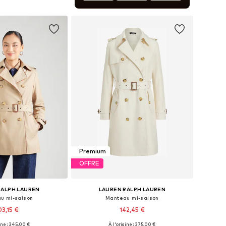
r au panier
Premium
OFFRE
RALPH LAUREN
LAUREN RALPH LAUREN
u mi-saison
Manteau mi-saison
03,15 €
142,45 €
ine : 345,00 €
À l'origine : 375,00 €