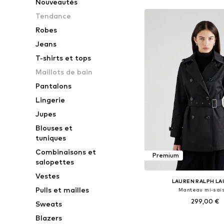
Nouveautés
Tendance
Robes
Jeans
T-shirts et tops
Maillots de bain
Pantalons
Lingerie
Jupes
Blouses et
tuniques
Combinaisons et
Premium
salopettes
Vestes
LAUREN RALPH L
Pulls et mailles
Manteau mi-sai
299,00 €
Sweats
Blazers
Tailles disponibles: XS, 