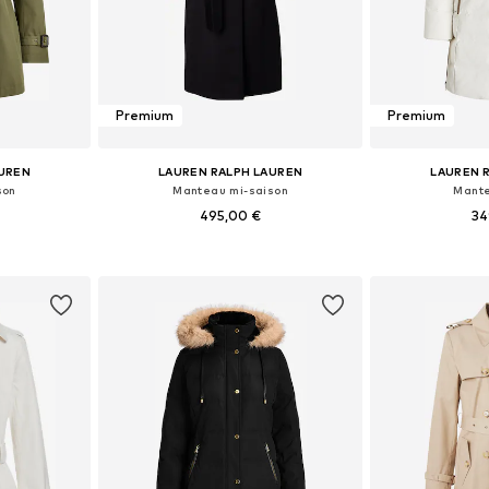
Premium
Premium
AUREN
LAUREN RALPH LAUREN
LAUREN 
son
Manteau mi-saison
Mante
495,00 €
34
S, M, L, XL
Disponible en plusieurs tailles
Tailles disponi
nier
Ajouter au panier
Ajoute