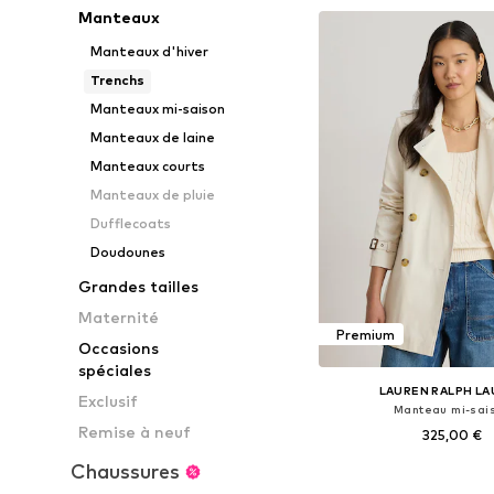
Manteaux
Ajouter au pa
Manteaux d'hiver
Trenchs
Manteaux mi-saison
Manteaux de laine
Manteaux courts
Manteaux de pluie
Dufflecoats
Doudounes
Grandes tailles
Maternité
Premium
Occasions
spéciales
LAUREN RALPH L
Exclusif
Manteau mi-sai
Remise à neuf
325,00 €
Chaussures
Tailles disponibles: XS