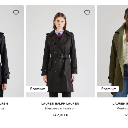
Premium
Premium
AUREN
LAUREN RALPH LAUREN
LAUREN 
son
Manteau mi-saison
Mantea
349,00 €
32
S, M, L, XL
Tailles disponibles: XS, S, M, L, XL
Tailles disponi