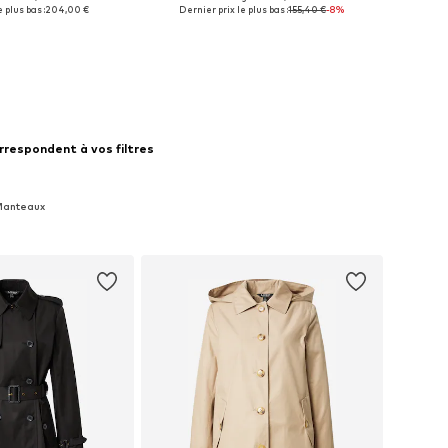
isponibles: XL
Tailles disponibles: XL
 plus bas :
204,00 €
Dernier prix le plus bas :
155,40 €
-8%
r au panier
Ajouter au panier
rrespondent à vos filtres
 Manteaux