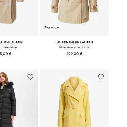
Premium
RALPH LAUREN
LAUREN RALPH LAUREN
u mi-saison
Manteau mi-saison
5,00 €
299,00 €
bles: XS, S, M, L, XL
Tailles disponibles: XS, S, M, L, XL
r au panier
Ajouter au panier