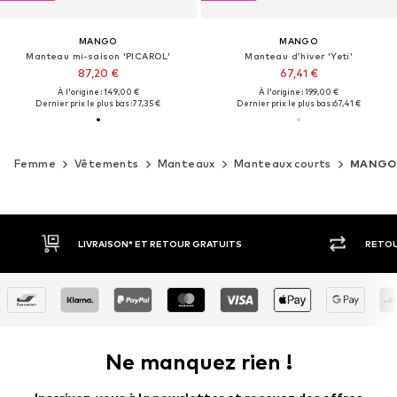
MANGO
MANGO
Manteau mi-saison 'PICAROL'
Manteau d’hiver 'Yeti'
87,20 €
67,41 €
À l'origine : 149,00 €
À l'origine : 199,00 €
Dernier prix le plus bas :
77,35 €
Dernier prix le plus bas :
67,41 €
Femme
Vêtements
Manteaux
Manteaux courts
MANGO
RETOUR SOUS 30 JOURS
PAIEM
Ne manquez rien !