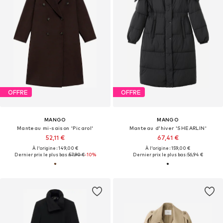
OFFRE
OFFRE
MANGO
MANGO
Manteau mi-saison 'Picarol'
Manteau d’hiver 'SHEARLIN'
52,11 €
67,41 €
À l'origine : 149,00 €
À l'origine : 159,00 €
Dernier prix le plus bas :
57,90 €
-10%
Dernier prix le plus bas :
56,94 €