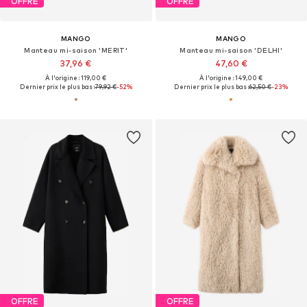
OFFRE
OFFRE
MANGO
MANGO
Manteau mi-saison 'MERIT'
Manteau mi-saison 'DELHI'
37,96 €
47,60 €
À l'origine : 119,00 €
À l'origine : 149,00 €
Dernier prix le plus bas :
79,92 €
-52%
Dernier prix le plus bas :
62,50 €
-23%
OFFRE
OFFRE