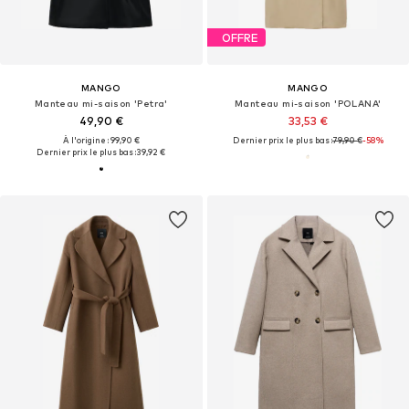
OFFRE
MANGO
MANGO
Manteau mi-saison 'Petra'
Manteau mi-saison 'POLANA'
49,90 €
33,53 €
À l'origine : 99,90 €
Dernier prix le plus bas :
79,90 €
-58%
Dernier prix le plus bas :
39,92 €