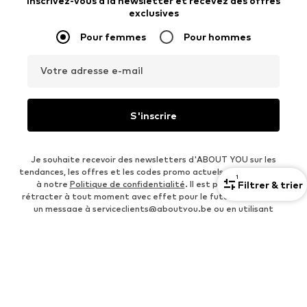
Inscrivez-vous à la newsletter et recevez des offres
exclusives
Pour femmes
Pour hommes
Votre adresse e-mail
S'inscrire
Je souhaite recevoir des newsletters d'ABOUT YOU sur les
tendances, les offres et les codes promo actuels conformément
1
Filtrer & trier
à notre
Politique de confidentialité
. Il est possible de se
rétracter à tout moment avec effet pour le futur en envoyant
un message à
serviceclients@aboutyou.be
ou en utilisant
l'option de désinscription à la fin de chaque newsletter.