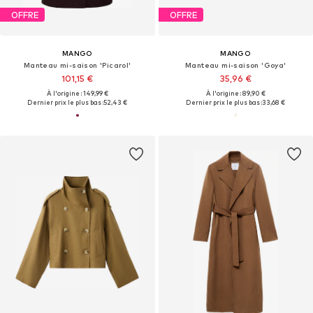
OFFRE
OFFRE
MANGO
MANGO
Manteau mi-saison 'Picarol'
Manteau mi-saison 'Goya'
101,15 €
35,96 €
À l'origine : 149,99 €
À l'origine : 89,90 €
Dernier prix le plus bas :
52,43 €
Dernier prix le plus bas :
33,68 €