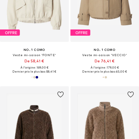
OFFRE
OFFRE
NO. 1 COMO
NO. 1 COMO
Veste mi-saison 'FONTE'
Veste mi-saison 'VECCIO'
De 58,41 €
De 76,41 €
À l'origine : 169,00 €
À l'origine : 179,00 €
Dernier prix le plus bas :
58,41 €
Dernier prix le plus bas :
63,00 €