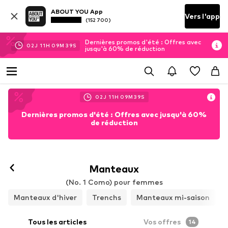
ABOUT YOU App
Vers l'app
(152 700)
Dernières promos d'été : Offres avec
02
J
11
H
09
M
37
S
jusqu'à 60% de réduction
02
J
11
H
09
M
37
S
Dernières promos d'été : Offres avec jusqu'à 60%
de réduction
Manteaux
(No. 1 Como) pour femmes
Manteaux d'hiver
Trenchs
Manteaux mi-saison
Tous les articles
Vos offres
14