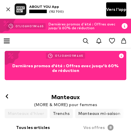
ABOUT YOU App
Vers l'app
(152 700)
Dernières promos d'été : Offres avec
01
J
06
H
01
M
44
S
jusqu'à 60% de réduction
01
J
06
H
01
M
44
S
Dernières promos d'été : Offres avec jusqu'à 60%
de réduction
Manteaux
(MORE & MORE) pour femmes
Manteaux d'hiver
Trenchs
Manteaux mi-saison
Tous les articles
Vos offres
8