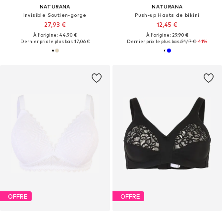
NATURANA
NATURANA
Invisible Soutien-gorge
Push-up Hauts de bikini
27,93 €
12,45 €
À l'origine : 44,90 €
À l'origine : 29,90 €
Dernier prix le plus bas :
17,06 €
Dernier prix le plus bas :
21,17 €
-41%
OFFRE
OFFRE