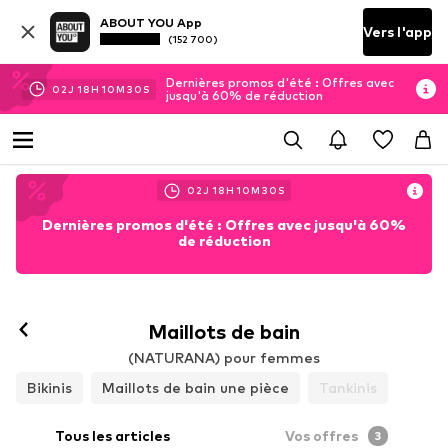
ABOUT YOU App
Vers l'app
(152 700)
Dernières promos d'été : Offres avec
02
J
18
H
10
M
29
S
jusqu'à 60% de réduction
02
J
18
H
10
M
29
S
Dernières promos d'été : Offres avec jusqu'à 60%
de réduction
Maillots de bain
(NATURANA) pour femmes
Bikinis
Maillots de bain une pièce
Tankinis
Tous les articles
Vos offres
3