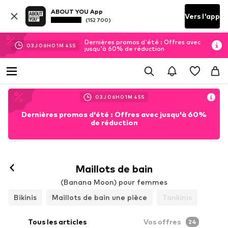
ABOUT YOU App
Vers l'app
(152 700)
Dernières promos d'été : Offres avec
03
J
06
H
01
M
41
S
jusqu'à 60% de réduction
03
J
06
H
01
M
41
S
Dernières promos d'été : Offres avec jusqu'à 60%
de réduction
Maillots de bain
(Banana Moon) pour femmes
Bikinis
Maillots de bain une pièce
Tankinis
Tous les articles
Vos offres
24