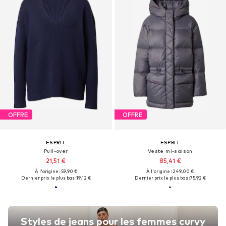
OFFRE
OFFRE
ESPRIT
ESPRIT
Pull-over
Veste mi-saison
21,51 €
85,41 €
À l'origine : 59,90 €
À l'origine : 249,00 €
Dernier prix le plus bas :
19,12 €
Dernier prix le plus bas :
75,92 €
Styles de jeans pour les femmes curvy