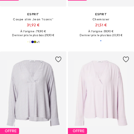
ESPRIT
ESPRIT
Coupe slim Jean 'Iconic'
Chemisier
31,92 €
21,51 €
À l'origine : 79,90 €
À l'origine : 59,90 €
Dernier prix le plus bas :
29,93 €
Dernier prix le plus bas :
20,93 €
+
1
OFFRE
OFFRE