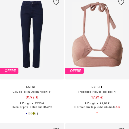
OFFRE
OFFRE
ESPRIT
ESPRIT
Coupe slim Jean 'Iconic'
Triangle Hauts de bikini
31,92 €
17,91 €
À l'origine : 79,90 €
À l'origine : 49,90 €
Dernier prix le plus bas :
31,92 €
Dernier prix le plus bas :
18,68 €
-4%
+
1