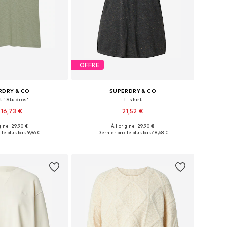
OFFRE
RDRY & CO
SUPERDRY & CO
t 'Studios'
T-shirt
16,73 €
21,52 €
+
7
+
12
gine : 29,90 €
À l'origine : 29,90 €
bles: XS, S, M, L, XL
Tailles disponibles: XXS, XS, S, M, L, XL
le plus bas :
9,96 €
Dernier prix le plus bas :
18,68 €
r au panier
Ajouter au panier