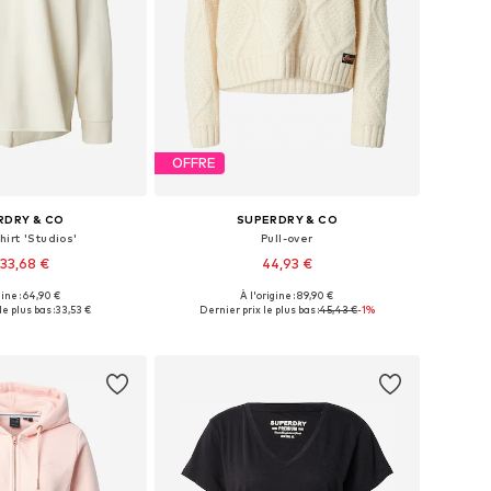
OFFRE
RDRY & CO
SUPERDRY & CO
irt 'Studios'
Pull-over
33,68 €
44,93 €
gine : 64,90 €
À l'origine : 89,90 €
ponibles: S, M, L
Tailles disponibles: S, M, L, XL
le plus bas :
33,53 €
Dernier prix le plus bas :
45,43 €
-1%
r au panier
Ajouter au panier