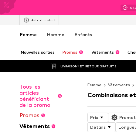
01
Aide et contact
Femme
Homme
Enfants
Nouvelles sorties
Promos
Vêtements
Cha
LIVRAISON* ET RETOUR GRATUITS
Femme
Vêtements
Tous les
articles
Combinaisons et
bénéficiant
de la promo
Promos
Prix
Promot
Vêtements
Détails
Longueu