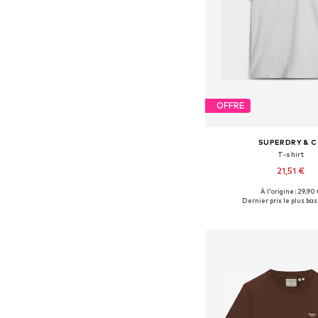
OFFRE
SUPERDRY & 
T-shirt
21,51 €
+
12
À l'origine : 29,90
Tailles disponibles: XXS, XS
Dernier prix le plus bas 
Ajouter au pa