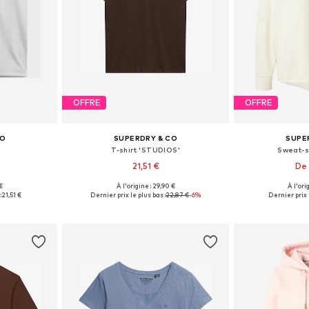
OFFRE
OFFRE
CO
SUPERDRY & CO
SUPE
T-shirt 'STUDIOS'
Sweat-sh
21,51 €
De 
+
12
 €
À l'origine : 29,90 €
À l'ori
, S, M, L, XL
Tailles disponibles: XS, S, M, L
Tailles dis
:
21,51 €
Dernier prix le plus bas :
22,87 €
-6%
Dernier prix 
nier
Ajouter au panier
Ajoute