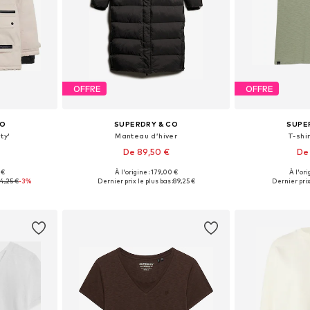
OFFRE
OFFRE
CO
SUPERDRY & CO
SUPE
ty'
Manteau d’hiver
T-shir
De 89,50 €
De 
 €
À l'origine : 179,00 €
À l'ori
 XS, S
Tailles disponibles: S, M, L, XL, XXL
Tailles disponi
4,25 €
-3%
Dernier prix le plus bas :
89,25 €
Dernier prix 
nier
Ajouter au panier
Ajoute