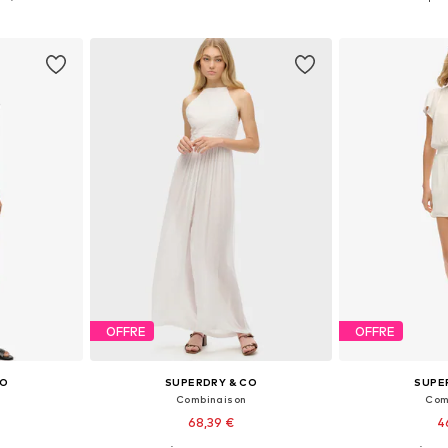
nier
Ajouter au panier
Ajoute
OFFRE
OFFRE
CO
SUPERDRY & CO
SUPE
Combinaison
Com
68,39 €
4