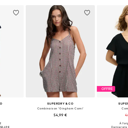
OFFRE
CO
SUPERDRY & CO
SUPE
Combinaison 'Gingham Cami'
Com
54,99 €
4
€
À l'ori
S, M, L
Tailles disponibles: S, M, L
Tailles dispo
58,49 €
Dernier prix 