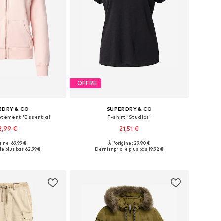
OFFRE
RDRY & CO
SUPERDRY & CO
êtement 'Essential'
T-shirt 'Studios'
2,99 €
21,51 €
+
2
+
12
gine : 69,99 €
À l'origine : 29,90 €
bles: S, M, L, XL, XXL
Tailles disponibles: XXS, XS, S, M, L, XL
le plus bas :
62,99 €
Dernier prix le plus bas :
19,92 €
r au panier
Ajouter au panier