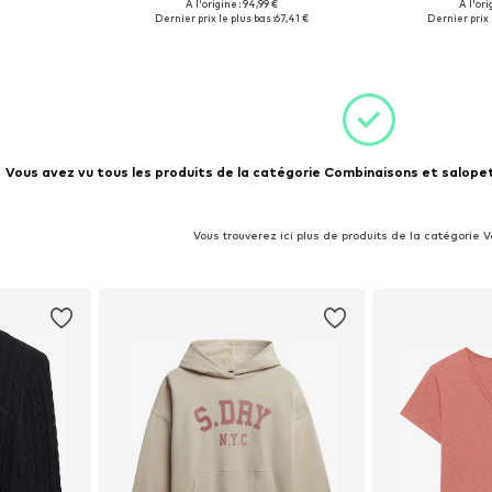
À l'origine : 94,99 €
À l'ori
-S, S, S-M
Tailles disponibles: M, L, XL, XXL
Tailles di
Dernier prix le plus bas :
67,41 €
Dernier prix 
nier
Ajouter au panier
Ajoute
Vous avez vu tous les produits de la catégorie Combinaisons et salopet
Vous trouverez ici plus de produits de la catégorie