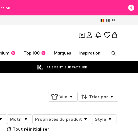
uction
BE
FR
mium
Top 100
Marques
Inspiration
PAIEMENT SUR FACTURE
Vue
Trier par
Motif
Propriétés du produit
Style
Tout réinitialiser