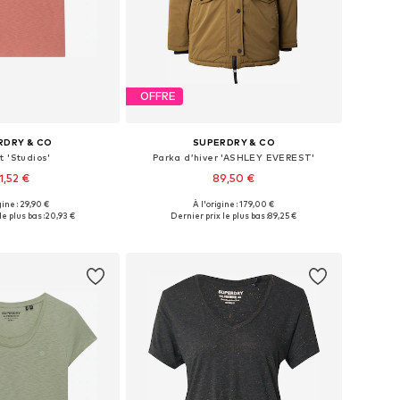
OFFRE
RDRY & CO
SUPERDRY & CO
t 'Studios'
Parka d’hiver 'ASHLEY EVEREST'
1,52 €
89,50 €
+
12
gine : 29,90 €
À l'origine : 179,00 €
nibles: XS, S, M, L
Tailles disponibles: S, M, L, XL
e plus bas :
20,93 €
Dernier prix le plus bas :
89,25 €
r au panier
Ajouter au panier