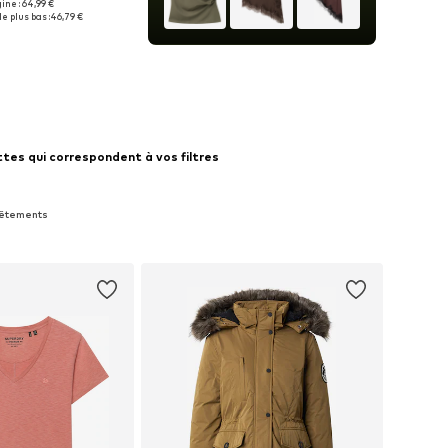
gine : 64,99 €
sponibles: L, XL
le plus bas :
46,79 €
r au panier
tes qui correspondent à vos filtres
 Vêtements