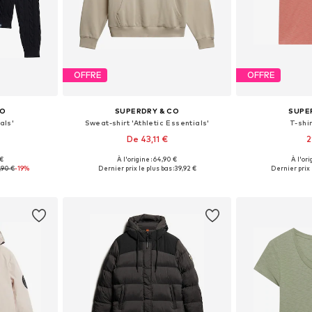
OFFRE
OFFRE
CO
SUPERDRY & CO
SUPE
als'
Sweat-shirt 'Athletic Essentials'
T-shir
De 43,11 €
2
+
1
 €
À l'origine : 64,90 €
À l'ori
 L, XL, XXL
Tailles disponibles: XS, S, M, L, XL, XXL
Tailles dispo
,90 €
-19%
Dernier prix le plus bas :
39,92 €
Dernier prix l
nier
Ajouter au panier
Ajoute