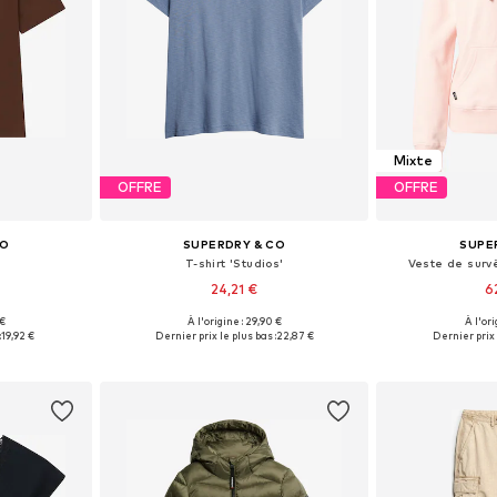
Mixte
OFFRE
OFFRE
CO
SUPERDRY & CO
SUPE
T-shirt 'Studios'
Veste de surv
24,21 €
6
+
12
 €
À l'origine : 29,90 €
À l'ori
S, M, L, XL
Tailles disponibles: S, M, L, XL, XXL
Tailles disponi
:
19,92 €
Dernier prix le plus bas :
22,87 €
Dernier prix 
nier
Ajouter au panier
Ajoute