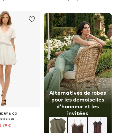
r au panier
Ajouter au panier
Alternatives de robes
pour les demoiselles
d'honneur et les
invitées
RDRY & CO
binaison
6,79 €