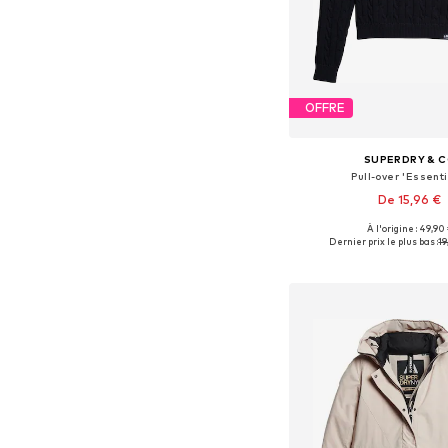
OFFRE
SUPERDRY & 
Pull-over 'Essenti
De 15,96 €
+
1
À l'origine : 49,90
Tailles disponibles: S, M,
Dernier prix le plus bas :
19
Ajouter au pa