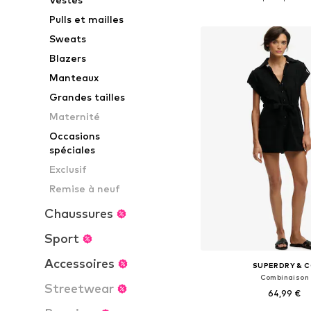
Ajouter au pa
Pulls et mailles
Sweats
Blazers
Manteaux
Grandes tailles
Maternité
Occasions
spéciales
Exclusif
Remise à neuf
Chaussures
Sport
Accessoires
SUPERDRY & 
Combinaison
Streetwear
64,99 €