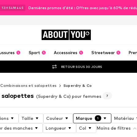
Dernières promos d'été : Offres avec jusqu'à 60% de réd
J
12
H
54
M
42
S
ABOUT
YOU
ussures
Sport
Accessoires
Streetwear
Pre
RETOUR SOUS 30 JOURS
Combinaisons et salopettes
Superdry & Co
 salopettes
(Superdry & Co) pour femmes
7
ions
Taille
Couleur
Marque
Matériau
1
r des manches
Longueur
Col
Moins de filtres