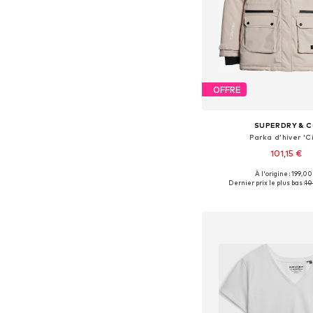
OFFRE
SUPERDRY & 
Parka d’hiver 'Ci
101,15 €
À l'origine : 199,00
Tailles disponibles:
Dernier prix le plus bas :
10
Ajouter au pa