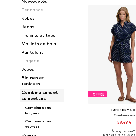
Nouveautés
Tendance
Robes
Jeans
T-shirts et tops
Maillots de bain
Pantalons
Lingerie
Jupes
Blouses et
tuniques
Combinaisons et
OFFRE
salopettes
Combinaisons
SUPERDRY & 
longues
Combinaison
Combinaisons
58,49 €
courtes
À l'origine : 64,99 
Tailles disponibles: 
Dernier prix le plus bas :
Vestes