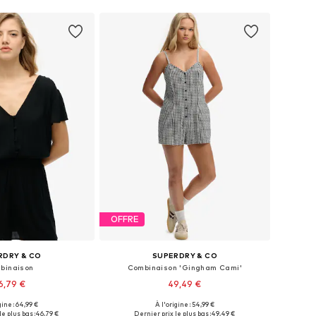
OFFRE
RDRY & CO
SUPERDRY & CO
binaison
Combinaison 'Gingham Cami'
6,79 €
49,49 €
gine : 64,99 €
À l'origine : 54,99 €
nibles: S, M, L, XL
Tailles disponibles: S, M, L
le plus bas :
46,79 €
Dernier prix le plus bas :
49,49 €