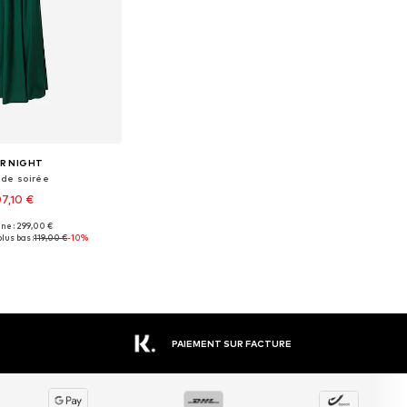
R NIGHT
 de soirée
07,10 €
ine : 299,00 €
isponibles: 44
lus bas :
119,00 €
-10%
r au panier
PAIEMENT SUR FACTURE