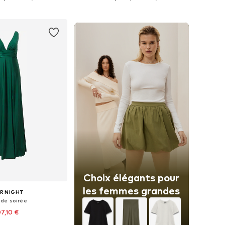
r au panier
Ajouter au panier
Choix élégants pour
les femmes grandes
R NIGHT
 de soirée
07,10 €