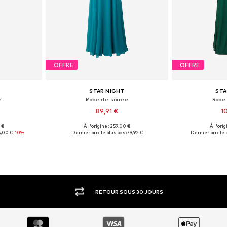
OFFRE
OFFRE
STAR NIGHT
STA
e
Robe de soirée
Robe
89,91 €
1
 €
À l'origine : 259,00 €
À l'orig
s: 44
Tailles disponibles: 36
Tailles d
,00 €
-10%
Dernier prix le plus bas :
79,92 €
Dernier prix le p
nier
Ajouter au panier
Ajoute
RETOUR SOUS 30 JOURS