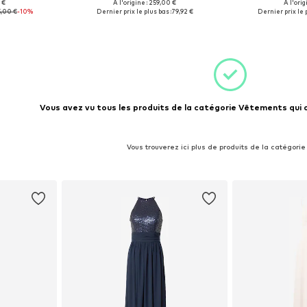
 €
À l'origine : 259,00 €
À l'orig
s: 44
Tailles disponibles: 36
Tailles d
,00 €
-10%
Dernier prix le plus bas :
79,92 €
Dernier prix le p
nier
Ajouter au panier
Ajoute
Vous avez vu tous les produits de la catégorie Vêtements qui 
Vous trouverez ici plus de produits de la catégor