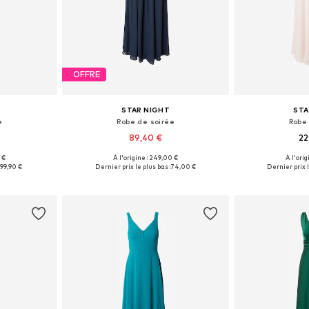
OFFRE
STAR NIGHT
STA
e
Robe de soirée
Robe
89,40 €
22
 €
À l'origine : 249,00 €
À l'orig
38, 44
Tailles disponibles: 36, 40, 44
Tailles d
:
99,90 €
Dernier prix le plus bas :
74,00 €
Dernier prix l
nier
Ajouter au panier
Ajoute