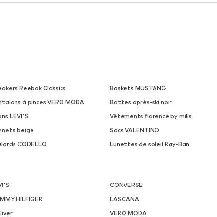
eakers Reebok Classics
Baskets MUSTANG
ntalons à pinces VERO MODA
Bottes après-ski noir
ans LEVI'S
Vêtements florence by mills
nnets beige
Sacs VALENTINO
ulards CODELLO
Lunettes de soleil Ray-Ban
VI'S
CONVERSE
MMY HILFIGER
LASCANA
liver
VERO MODA