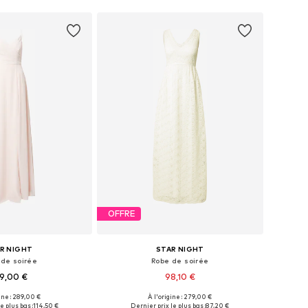
OFFRE
R NIGHT
STAR NIGHT
 de soirée
Robe de soirée
9,00 €
98,10 €
ine : 289,00 €
À l'origine : 279,00 €
isponibles: 42
Tailles disponibles: 34
e plus bas :
114,50 €
Dernier prix le plus bas :
87,20 €