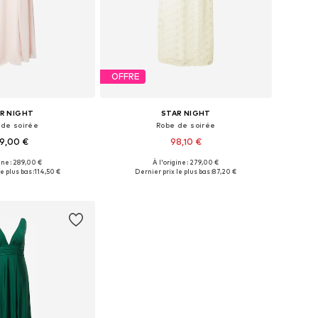
OFFRE
R NIGHT
STAR NIGHT
 de soirée
Robe de soirée
9,00 €
98,10 €
ine : 289,00 €
À l'origine : 279,00 €
isponibles: 42
Tailles disponibles: 34
e plus bas :
114,50 €
Dernier prix le plus bas :
87,20 €
r au panier
Ajouter au panier