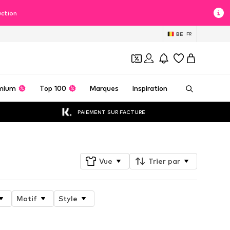
uction
BE
FR
mium
Top 100
Marques
Inspiration
PAIEMENT SUR FACTURE
Vue
Trier par
Motif
Style