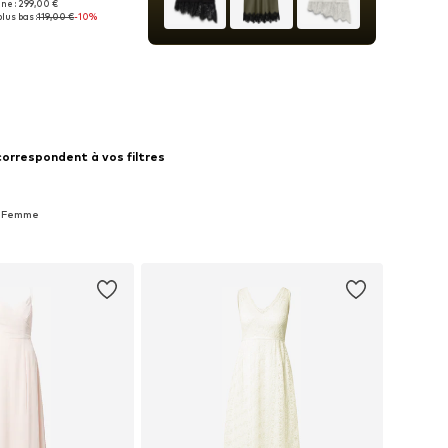
ine : 299,00 €
isponibles: 44
lus bas :
119,00 €
-10%
r au panier
correspondent à vos filtres
ie Femme