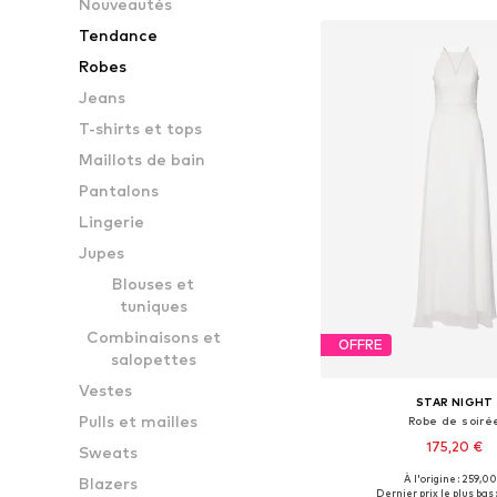
Nouveautés
Tendance
Robes
Jeans
T-shirts et tops
Maillots de bain
Pantalons
Lingerie
Jupes
Blouses et
tuniques
Combinaisons et
OFFRE
salopettes
Vestes
STAR NIGHT
Pulls et mailles
Robe de soiré
175,20 €
Sweats
À l'origine : 259,00
Blazers
Tailles disponibles: 
Dernier prix le plus bas 