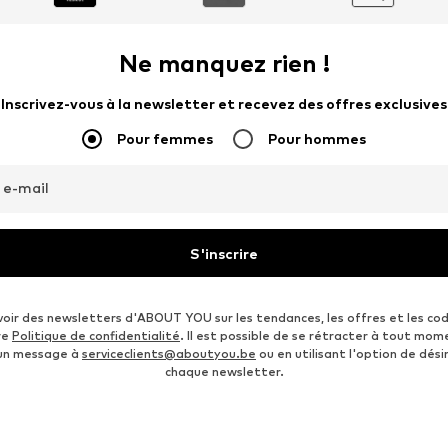
Ne manquez rien !
Inscrivez-vous à la newsletter et recevez des offres exclusives
Pour femmes
Pour hommes
 e-mail
S'inscrire
voir des newsletters d'ABOUT YOU sur les tendances, les offres et les co
re
Politique de confidentialité
. Il est possible de se rétracter à tout mom
 un message à
serviceclients@aboutyou.be
ou en utilisant l'option de désin
chaque newsletter.