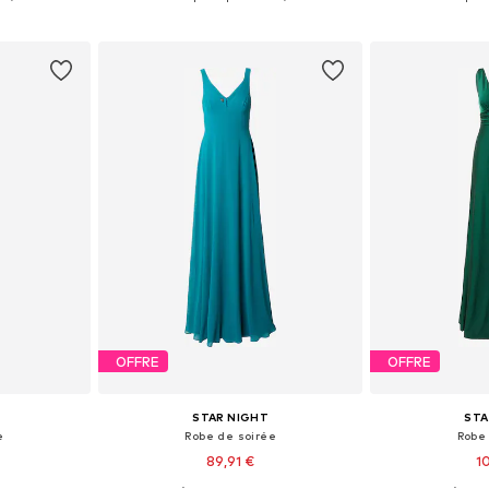
nier
Ajouter au panier
Ajoute
OFFRE
OFFRE
STAR NIGHT
STA
e
Robe de soirée
Robe
89,91 €
1