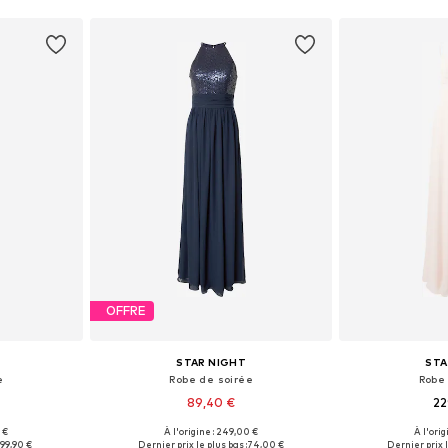
OFFRE
STAR NIGHT
STA
e
Robe de soirée
Robe
89,40 €
22
 €
À l'origine : 249,00 €
À l'orig
38, 44
Tailles disponibles: 36, 40, 44
Tailles d
:
99,90 €
Dernier prix le plus bas :
74,00 €
Dernier prix l