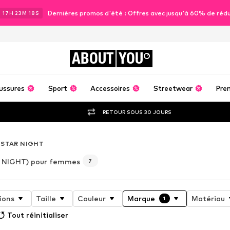
Dernières promos d'été : Offres avec jusqu'à 60% de réd
J
17
H
23
M
17
S
ABOUT
YOU
ussures
Sport
Accessoires
Streetwear
Pre
RETOUR SOUS 30 JOURS
STAR NIGHT
 NIGHT) pour femmes
7
ions
Taille
Couleur
Marque
Matériau
1
Tout réinitialiser