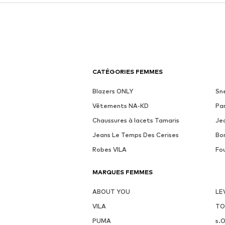
CATÉGORIES FEMMES
Blazers ONLY
Sn
Vêtements NA-KD
Pa
Chaussures à lacets Tamaris
Je
Jeans Le Temps Des Cerises
Bo
Robes VILA
Fo
MARQUES FEMMES
ABOUT YOU
LE
VILA
TO
PUMA
s.O