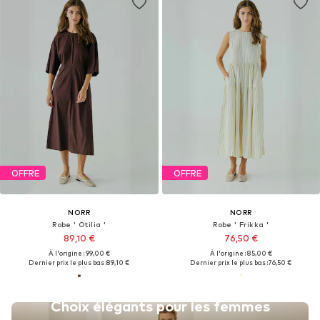
OFFRE
OFFRE
NORR
NORR
Robe ' Otilia '
Robe ' Frikka '
89,10 €
76,50 €
À l'origine : 99,00 €
À l'origine : 85,00 €
Dernier prix le plus bas :
89,10 €
Dernier prix le plus bas :
76,50 €
Choix élégants pour les femmes