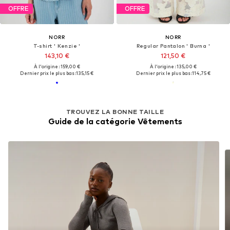
OFFRE
OFFRE
NORR
NORR
T-shirt ' Kenzie '
Regular Pantalon ' Burna '
143,10 €
121,50 €
À l'origine : 159,00 €
À l'origine : 135,00 €
Dernier prix le plus bas :
135,15 €
Dernier prix le plus bas :
114,75 €
TROUVEZ LA BONNE TAILLE
Guide de la catégorie Vêtements