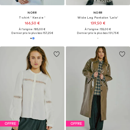
NORR
NORR
T-shirt ' Kenzie '
Wide Leg Pantalon 'Lelo'
166,50 €
139,50 €
À l'origine : 185,00 €
À l'origine : 155,00 €
Dernier prix le plus bas :
157,25 €
Dernier prix le plus bas :
131,75 €
OFFRE
OFFRE