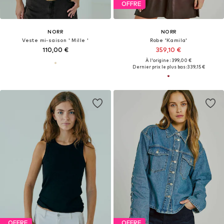
OFFRE
NORR
NORR
Veste mi-saison ' Mille '
Robe 'Kamila'
110,00 €
359,10 €
À l'origine : 399,00 €
Dernier prix le plus bas :
339,15 €
OFFRE
OFFRE