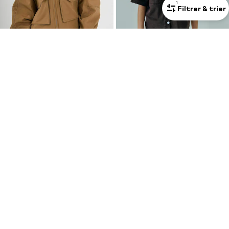
1
Filtrer & trier
OFFRE
OFFRE
NORR
NORR
Veste mi-saison ' Miller '
T-shirt ' Kenzie '
193,50 €
134,10 €
À l'origine : 215,00 €
À l'origine : 149,00 €
Dernier prix le plus bas :
182,75 €
Dernier prix le plus bas :
134,10 €