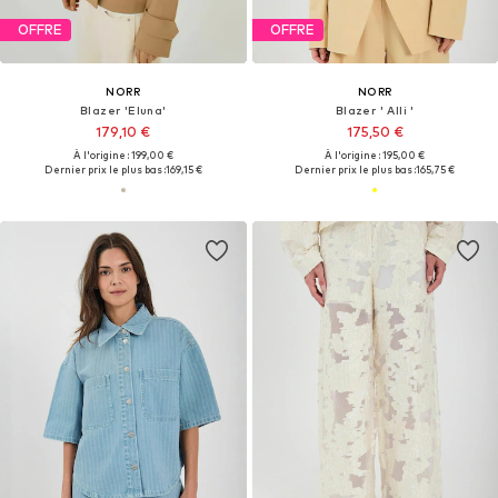
OFFRE
OFFRE
NORR
NORR
Blazer 'Eluna'
Blazer ' Alli '
179,10 €
175,50 €
À l'origine : 199,00 €
À l'origine : 195,00 €
Dernier prix le plus bas :
169,15 €
Dernier prix le plus bas :
165,75 €