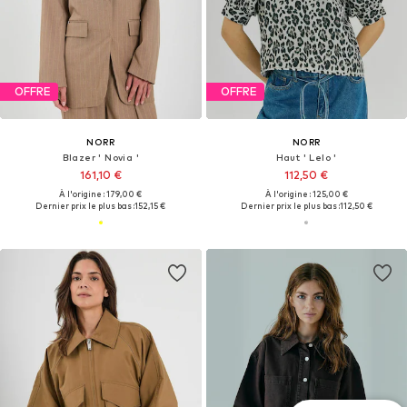
OFFRE
OFFRE
NORR
NORR
Blazer ' Novia '
Haut ' Lelo '
161,10 €
112,50 €
À l'origine : 179,00 €
À l'origine : 125,00 €
Dernier prix le plus bas :
152,15 €
Dernier prix le plus bas :
112,50 €