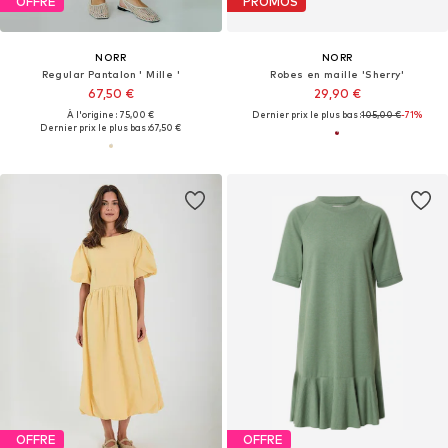
OFFRE
PROMOS
NORR
NORR
Regular Pantalon ' Mille '
Robes en maille 'Sherry'
67,50 €
29,90 €
À l'origine : 75,00 €
Dernier prix le plus bas :
105,00 €
-71%
Dernier prix le plus bas :
67,50 €
OFFRE
OFFRE