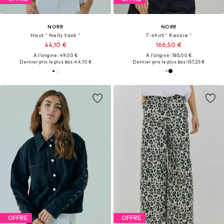
NORR
NORR
Haut ' Nelly tank '
T-shirt ' Kenzie '
44,10 €
166,50 €
À l'origine : 49,00 €
À l'origine : 185,00 €
Dernier prix le plus bas :
44,10 €
Dernier prix le plus bas :
157,25 €
OFFRE
OFFRE