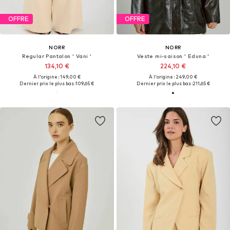
OFFRE
OFFRE
NORR
NORR
Regular Pantalon ' Vani '
Veste mi-saison ' Eduna '
134,10 €
224,10 €
À l'origine : 149,00 €
À l'origine : 249,00 €
Dernier prix le plus bas :
109,65 €
Dernier prix le plus bas :
211,65 €