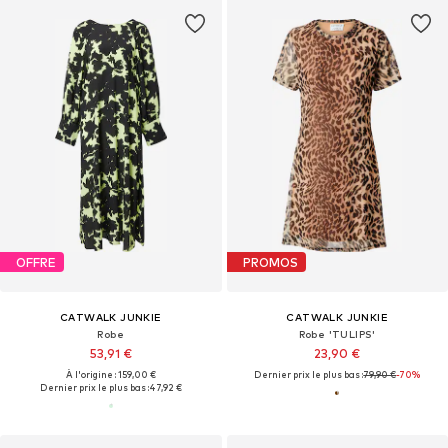
OFFRE
PROMOS
CATWALK JUNKIE
CATWALK JUNKIE
Robe
Robe 'TULIPS'
53,91 €
23,90 €
À l'origine : 159,00 €
Dernier prix le plus bas :
79,90 €
-70%
Dernier prix le plus bas :
47,92 €