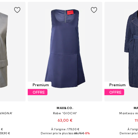
Premium
Premium
OFFRE
OFFRE
MAX&CO.
M
AVAGNA'
Robe 'GIOCHI'
Manteau m
63,00 €
1
0 €
À l'origine : 179,00 €
À l'orig
36, 38
Tailles disponibles: 34, 36, 38
Tailles disp
:
59,90 €
Dernier prix le plus bas :
68,75 €
-8%
Dernier prix l