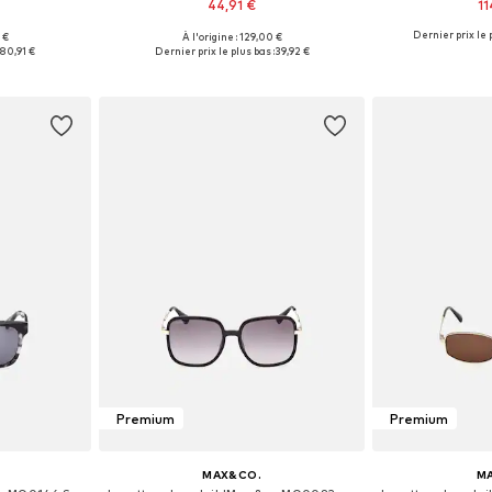
44,91 €
11
Dernier prix le p
 €
À l'origine : 129,00 €
: 36
Tailles disponibles: S
Tailles d
:
80,91 €
Dernier prix le plus bas :
39,92 €
nier
Ajouter au panier
Ajoute
Premium
Premium
MAX&CO.
M