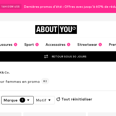
Dernières promos d'été : Offres avec jusqu'à 60% de réd
J
16
H
05
M
44
S
ABOUT
YOU
ussures
Sport
Accessoires
Streetwear
Pre
RETOUR SOUS 30 JOURS
X&Co.
our femmes en promo
82
Tout réinitialiser
Marque
Motif
1