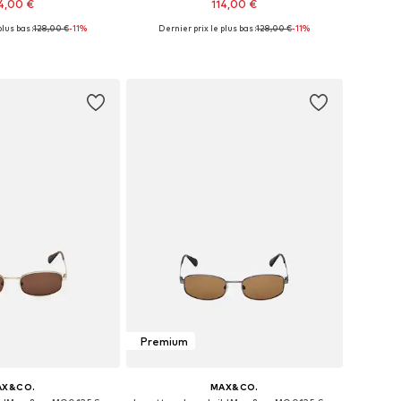
4,00 €
114,00 €
lus bas :
128,00 €
-11%
Dernier prix le plus bas :
128,00 €
-11%
isponibles: 54
Tailles disponibles: 54
r au panier
Ajouter au panier
Premium
AX&CO.
MAX&CO.