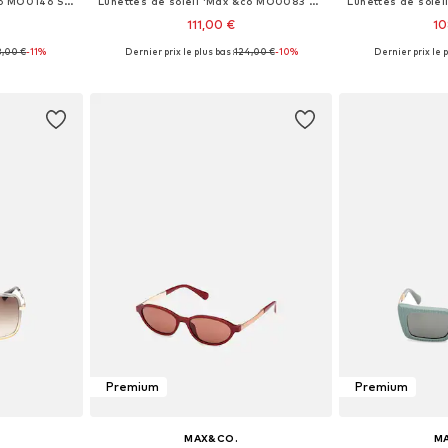
Lunettes de soleil 'Max &co MO0146 Shiny bordeaux 54/20/140 Women Sunglasses'
Lunettes de soleil 'Max &co MO0083 Shiny grey 56/18/145 Women Sunglasses'
111,00 €
10
8,00 €
-11%
Dernier prix le plus bas :
124,00 €
-10%
Dernier prix le p
: 54
Tailles disponibles: 56
Tailles d
nier
Ajouter au panier
Ajoute
Premium
Premium
MAX&CO.
M