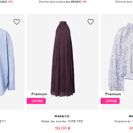
,25 €
-4%
Dernier prix le plus bas :
89,25 €
-4%
Dernier prix l
nier
Ajouter au panier
Ajoute
Premium
Premium
OFFRE
OFFRE
MAX&CO.
M
ETI'
Robe de soirée 'OPIETRE'
Chemisier
132,00 €
6