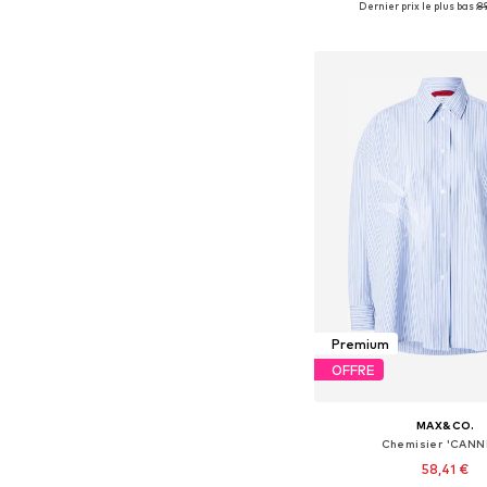
Dernier prix le plus bas :
89
Ajouter au pa
Premium
OFFRE
MAX&CO.
Chemisier 'CANN
58,41 €