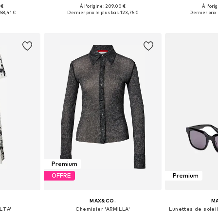
 €
À l'origine : 209,00 €
À l'ori
 S, L
Tailles disponibles: 38
Tailles di
:
58,41 €
Dernier prix le plus bas :
123,75 €
Dernier prix 
nier
Ajouter au panier
Ajoute
Premium
OFFRE
Premium
MAX&CO.
M
LTA'
Chemisier 'ARMILLA'