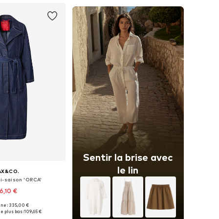
Sentir la brise avec
le lin
AX&CO.
i-saison 'ORCA'
16,10 €
ine : 335,00 €
onibles: XS, S, M
e plus bas :
109,65 €