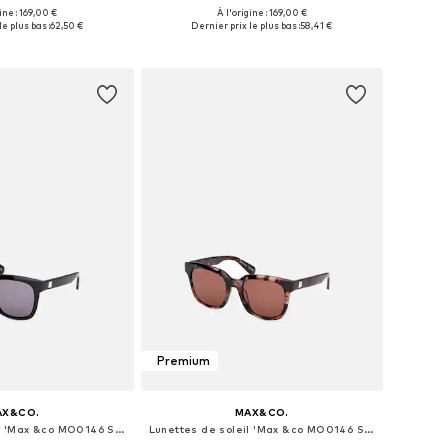
gine : 169,00 €
À l'origine : 169,00 €
sponibles: XS, L
Tailles disponibles: 36
le plus bas :
62,50 €
Dernier prix le plus bas :
58,41 €
r au panier
Ajouter au panier
Premium
AX&CO.
MAX&CO.
Lunettes de soleil 'Max &co MO0146 Shiny bordeaux 54/20/140 Women Sunglasses'
Lunettes de soleil 'Max &co MO0146 Shiny bordeaux 54/20/140 Women Sunglasses'