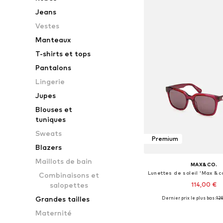
Jeans
Vestes
Manteaux
T-shirts et tops
Pantalons
Lingerie
Jupes
Blouses et
tuniques
Sweats
Premium
Blazers
Maillots de bain
MAX&CO.
Combinaisons et
114,00 €
salopettes
Grandes tailles
Dernier prix le plus bas :
12
Tailles disponibles
Maternité
Ajouter au pa