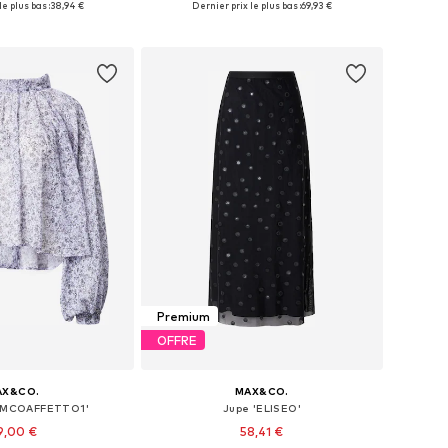
e plus bas :
38,94 €
Dernier prix le plus bas :
69,93 €
r au panier
Ajouter au panier
Premium
OFFRE
AX&CO.
MAX&CO.
 'MCOAFFETTO1'
Jupe 'ELISEO'
9,00 €
58,41 €