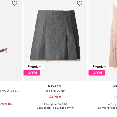
Premium
Premium
OFFRE
OFFRE
MAX&CO.
M
Lunettes de soleil 'Max &co MO0146 Shiny bordeaux 54/20/140 Women Sunglasses'
Jupe 'NOEMI'
53,98 €
1
8,00 €
-11%
À l'origine : 134,95 €
À l'orig
: 54
Tailles disponibles: 34, 36, 38, 40
Tailles disponi
Dernier prix le plus bas :
53,94 €
Dernier prix le p
nier
Ajouter au panier
Ajoute