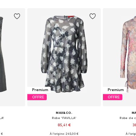
nier
Ajouter au panier
Ajoute
Premium
Premium
OFFRE
OFFRE
MAX&CO.
M
A'
Robe 'FAVILLA'
Robe de c
85,41 €
3
0 €
À l'origine : 245,00 €
À l'orig
, 38, 40
Tailles disponibles: 34, 36, 40, 42
Tailles dis