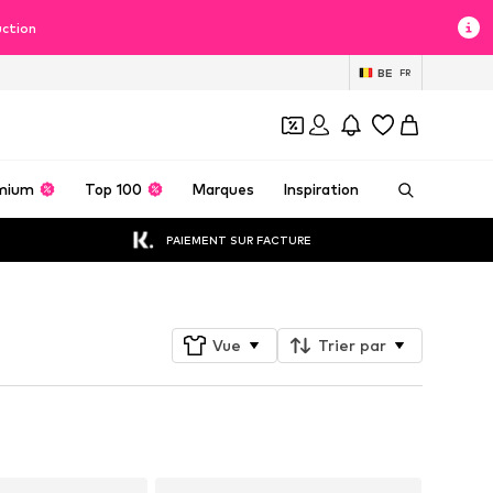
uction
BE
FR
mium
Top 100
Marques
Inspiration
PAIEMENT SUR FACTURE
Vue
Trier par