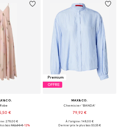
Premium
OFFRE
AX&CO.
MAX&CO.
Robe
Chemisier 'BANDA'
15,50 €
79,92 €
ine : 279,00 €
À l'origine : 149,00 €
bles: 34, 36, 38, 40
Tailles disponibles: M, L, XL
lus bas :
132,00 €
-12%
Dernier prix le plus bas :
53,55 €
r au panier
Ajouter au panier