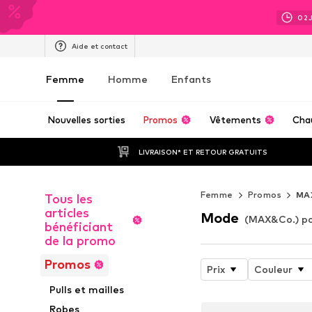
02
Aide et contact
Femme
Homme
Enfants
Nouvelles sorties
Promos
Vêtements
Cha
LIVRAISON* ET RETOUR GRATUITS
Femme
Promos
MA
Tous les
articles
Mode
(MAX&Co.) p
bénéficiant
de la promo
Promos
Prix
Couleur
Pulls et mailles
Robes