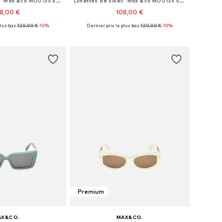
Lunettes de soleil 'Max &co MO0135 Shiny pale gold 54/20/140 Women Sunglasses'
Lunettes de soleil 'Max &co MO0135 Shiny pale gold 54/20/140 Women Sunglasses'
8,00 €
108,00 €
lus bas :
120,00 €
-10%
Dernier prix le plus bas :
120,00 €
-10%
isponibles: 54
Tailles disponibles: 54
r au panier
Ajouter au panier
Premium
AX&CO.
MAX&CO.