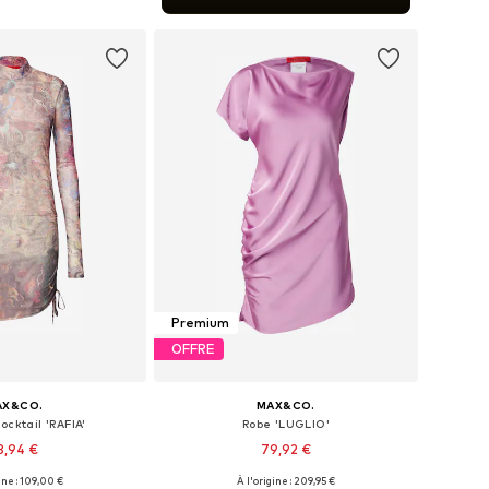
r au panier
Premium
OFFRE
AX&CO.
MAX&CO.
ocktail 'RAFIA'
Robe 'LUGLIO'
8,94 €
79,92 €
ine : 109,00 €
À l'origine : 209,95 €
ponibles: 36, 40
Tailles disponibles: 34, 36