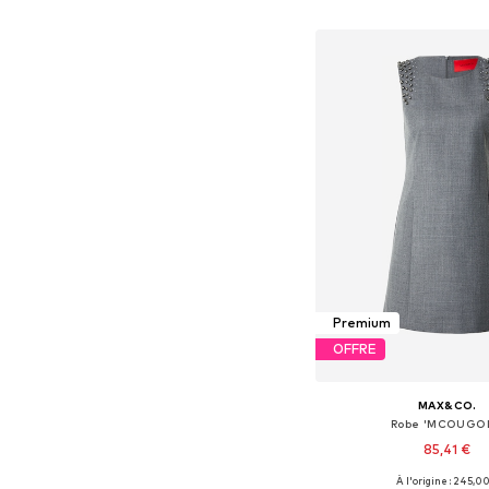
Ajouter au pa
Premium
OFFRE
MAX&CO.
Robe 'MCOUGOL
85,41 €
À l'origine : 245,0
Tailles disponibles: 36