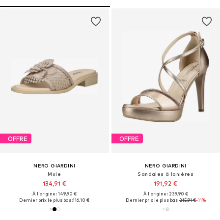
OFFRE
OFFRE
NERO GIARDINI
NERO GIARDINI
Mule
Sandales à lanières
134,91 €
191,92 €
À l'origine : 149,90 €
À l'origine : 239,90 €
Dernier prix le plus bas :
116,10 €
Dernier prix le plus bas :
215,91 €
-11%