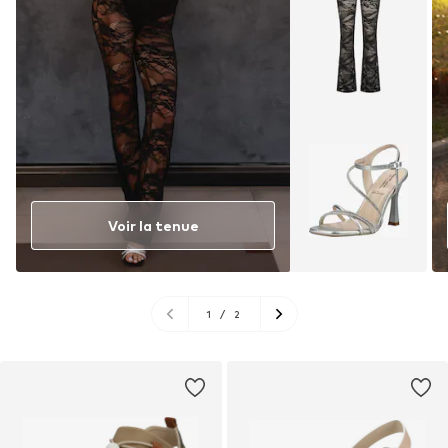
Voir la tenue
1
/
2