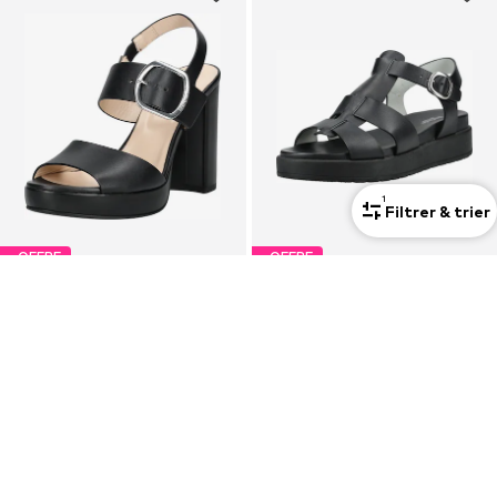
1
Filtrer & trier
OFFRE
OFFRE
NERO GIARDINI
NERO GIARDINI
Sandales
Sandales
179,91 €
143,92 €
À l'origine : 199,90 €
À l'origine : 179,90 €
Dernier prix le plus bas :
161,10 €
Dernier prix le plus bas :
161,91 €
-11%