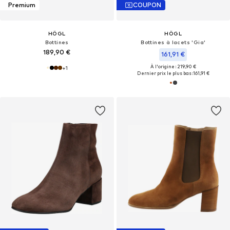
Premium
COUPON
HÖGL
HÖGL
Bottines
Bottines à lacets 'Gia'
189,90 €
161,91 €
À l'origine : 219,90 €
+
1
Dernier prix le plus bas :
161,91 €