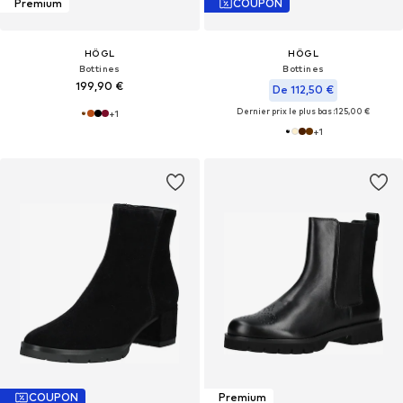
Premium
COUPON
HÖGL
HÖGL
Bottines
Bottines
199,90 €
De 112,50 €
Dernier prix le plus bas :
125,00 €
+
1
+
1
COUPON
Premium