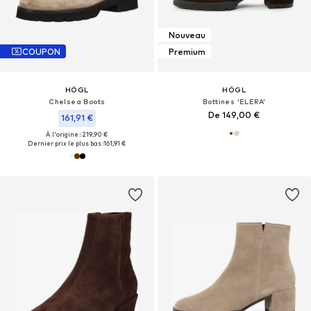
Nouveau
COUPON
Premium
HÖGL
HÖGL
Chelsea Boots
Bottines 'ELERA'
De 149,00 €
161,91 €
À l'origine : 219,90 €
Dernier prix le plus bas :
161,91 €