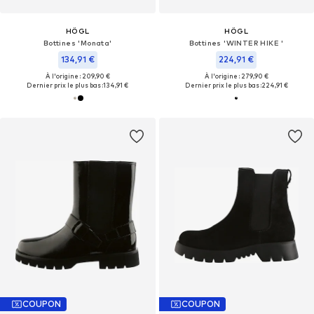
HÖGL
HÖGL
Bottines 'Monata'
Bottines 'WINTER HIKE '
134,91 €
224,91 €
À l'origine : 209,90 €
À l'origine : 279,90 €
Dernier prix le plus bas :
134,91 €
Dernier prix le plus bas :
224,91 €
COUPON
COUPON