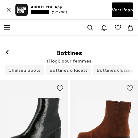
ABOUT YOU App
Vers l'app
(152 700)
Bottines
(Högl) pour femmes
Chelsea Boots
Bottines à lacets
Bottines classique