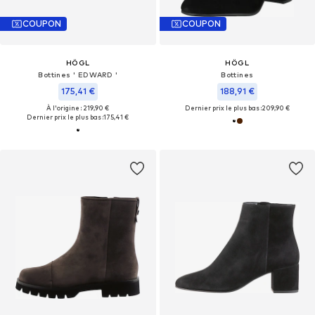
COUPON
COUPON
HÖGL
HÖGL
Bottines ' EDWARD '
Bottines
175,41 €
188,91 €
À l'origine : 219,90 €
Dernier prix le plus bas :
209,90 €
Dernier prix le plus bas :
175,41 €