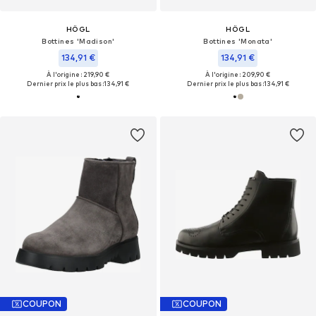
HÖGL
HÖGL
Bottines 'Madison'
Bottines 'Monata'
134,91 €
134,91 €
À l'origine : 219,90 €
À l'origine : 209,90 €
Dernier prix le plus bas :
134,91 €
Dernier prix le plus bas :
134,91 €
COUPON
COUPON