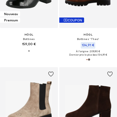
Nouveau
Premium
COUPON
HÖGL
HÖGL
Bottines
Bottines 'Theo'
159,00 €
134,91 €
À l'origine : 209,90 €
Dernier prix le plus bas :
134,91 €