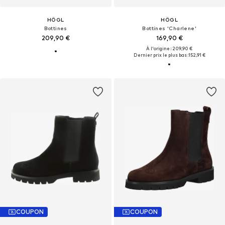
HÖGL
HÖGL
Bottines
Bottines 'Charlene'
209,90 €
169,90 €
À l'origine : 209,90 €
Dernier prix le plus bas :
152,91 €
COUPON
COUPON