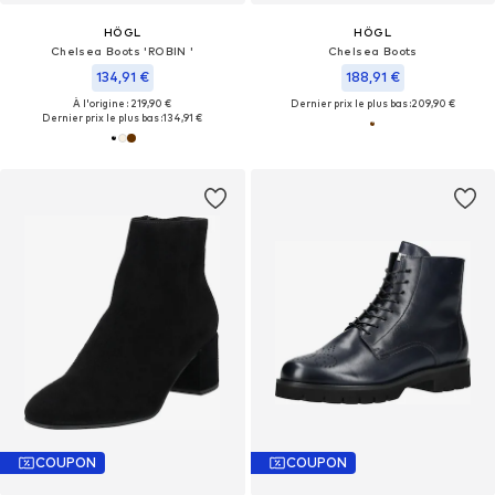
HÖGL
HÖGL
Chelsea Boots 'ROBIN '
Chelsea Boots
134,91 €
188,91 €
À l'origine : 219,90 €
Dernier prix le plus bas :
209,90 €
Dernier prix le plus bas :
134,91 €
COUPON
COUPON