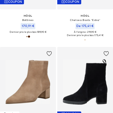
COUPON
COUPON
HÖGL
HÖGL
Bottines
Chelsea Boots 'Edna'
170,91 €
De 175,41 €
Dernier prix le plus bas :
189,90 €
À l'origine : 219,90 €
Dernier prix le plus bas :
175,41 €