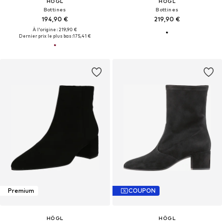
HÖGL
HÖGL
Bottines
Bottines
194,90 €
219,90 €
À l'origine : 219,90 €
Dernier prix le plus bas :
175,41 €
Premium
COUPON
HÖGL
HÖGL