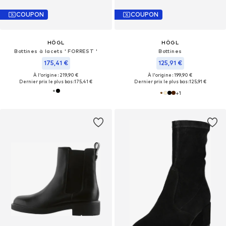
COUPON
COUPON
HÖGL
HÖGL
Bottines à lacets ' FORREST '
Bottines
175,41 €
125,91 €
À l'origine : 219,90 €
À l'origine : 199,90 €
Dernier prix le plus bas :
175,41 €
Dernier prix le plus bas :
125,91 €
+
1