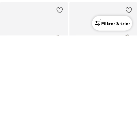
1
Filtrer & trier
OFFRE
OFFRE
EVITA
EVITA
Ballerines 'Franca'
Ballerines
126,00 €
132,30 €
À l'origine : 200,00 €
À l'origine : 210,00 €
Dernier prix le plus bas :
126,00 €
Dernier prix le plus bas :
132,30 €