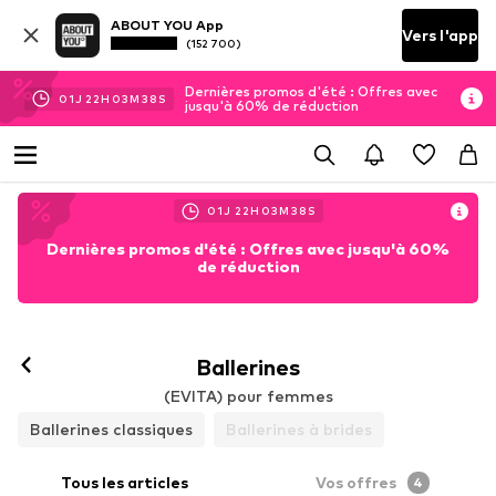
ABOUT YOU App
Vers l'app
(152 700)
Dernières promos d'été : Offres avec
01
J
22
H
03
M
37
S
jusqu'à 60% de réduction
01
J
22
H
03
M
37
S
Dernières promos d'été : Offres avec jusqu'à 60%
de réduction
Ballerines
(EVITA) pour femmes
Ballerines classiques
Ballerines à brides
Tous les articles
Vos offres
4