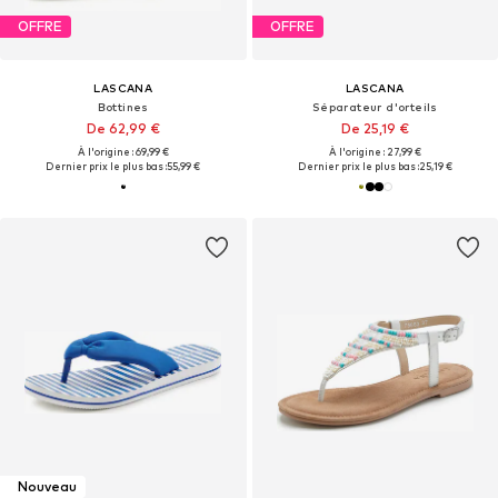
OFFRE
OFFRE
LASCANA
LASCANA
Bottines
Séparateur d'orteils
De 62,99 €
De 25,19 €
À l'origine : 69,99 €
À l'origine : 27,99 €
Dernier prix le plus bas :
55,99 €
Dernier prix le plus bas :
25,19 €
Nouveau