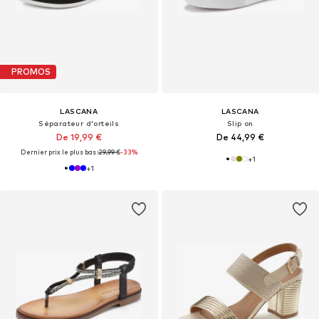
PROMOS
LASCANA
LASCANA
Séparateur d'orteils
Slip on
De 19,99 €
De 44,99 €
Dernier prix le plus bas :
29,99 €
-33%
+
1
+
1